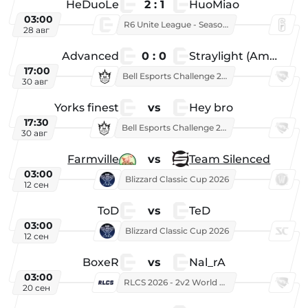
HeDuoLe
2 : 1
HuoMiao
03:00
R6 Unite League - Season 1
28 авг
Advanced
0 : 0
Straylight (American team)
17:00
Bell Esports Challenge 2026
30 авг
Yorks finest
vs
Hey bro
17:30
Bell Esports Challenge 2026
30 авг
Farmville
vs
Team Silenced
03:00
Blizzard Classic Cup 2026
12 сен
ToD
vs
TeD
03:00
Blizzard Classic Cup 2026
12 сен
BoxeR
vs
Nal_rA
03:00
RLCS 2026 - 2v2 World Championship
20 сен