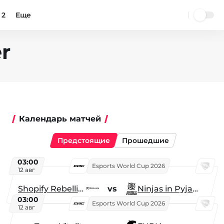
 2
Еще
er
Календарь матчей
Предстоящие
Прошедшие
03:00
Esports World Cup 2026
12 авг
Shopify Rebellion
vs
Ninjas in Pyjamas
03:00
Esports World Cup 2026
12 авг