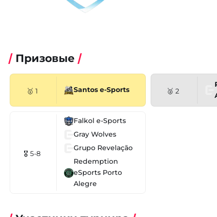
Призовые
Santos e-Sports
🥇 1
🥈 2
Falkol e-Sports
Gray Wolves
Grupo Revelação
🎖 5-8
Redemption
eSports Porto
Alegre