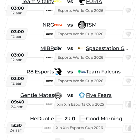
Team Vitality
vs
FURIA
03:00
Esports World Cup 2026
12 авг
NRG
vs
TSM
03:00
Esports World Cup 2026
12 авг
MIBR
vs
Spacestation Gaming
03:00
Esports World Cup 2026
12 авг
R8 Esports
vs
Team Falcons
03:00
Esports World Cup 2026
12 авг
Gentle Mates
vs
Five Fears
09:40
Xin Xin Esports Cup 2025
24 авг
HeDuoLe
2 : 0
Good Morning
13:30
Xin Xin Esports Cup 2026
24 авг