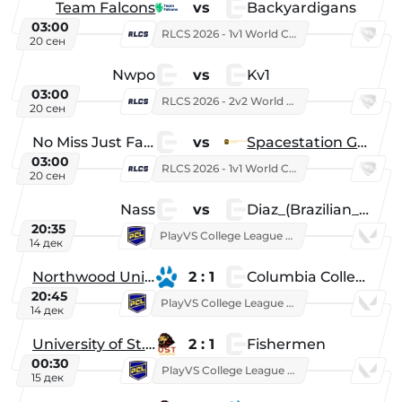
Team Falcons
vs
Backyardigans
03:00
RLCS 2026 - 1v1 World Championship
20 сен
Nwpo
vs
Kv1
03:00
RLCS 2026 - 2v2 World Championship
20 сен
No Miss Just Fake
vs
Spacestation Gaming
03:00
RLCS 2026 - 1v1 World Championship
20 сен
Nass
vs
Diaz_(Brazilian_Player)
20:35
PlayVS College League 2025: Fall
14 дек
Northwood University
2 : 1
Columbia College
20:45
PlayVS College League 2025: Fall
14 дек
University of St. Thomas
2 : 1
Fishermen
00:30
PlayVS College League 2025: Fall
15 дек