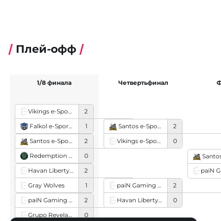
Плей-офф
1/8 финала
Четвертьфинал
Ф
Vikings e-Sports
2
Falkol e-Sports
1
Santos e-Sports
2
Vikings e-Sports
0
Santos e-Sports
2
Redemption eSports Porto Alegre
0
Santos 
Havan Liberty Gaming
2
Gray Wolves
1
paiN Gaming Academy
2
Havan Liberty Gaming
0
paiN Gaming Academy
2
Grupo Revelação
0