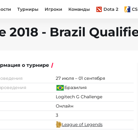
вости
Турниры
Игроки
Команды
Dota 2
CS
 2018 - Brazil Qualifi
рмация о турнире
роведения
27 июля – 01 сентября
проведения
Бразилия
Logitech G Challenge
Онлайн
3
League of Legends