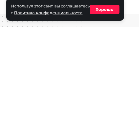
Используя этот сайт, вы соглашаетесь
Хорошо
с
Политика конфиденциальности
Средство массовой информации сетевое издание «ECha
зарегистрировано в Федеральной службе по надзору в с
информационных технологий и массовых коммуникаций
(Роскомнадзор) 29 октября 2025 г., свидетельство о рег
ФС77-90271
Учредитель СМИ «EChamp.ru»: ИП Чередник А.В.
Главный редактор СМИ «EChamp.ru»: Чередник А.В.
Телефон редакции: +7 (495) 134-14-54
E-mail :
info@echamp.ru
Игры