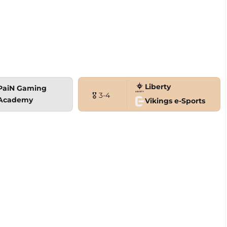
Liberty
PaiN Gaming
🎖 3-4
Academy
Vikings e-Sports