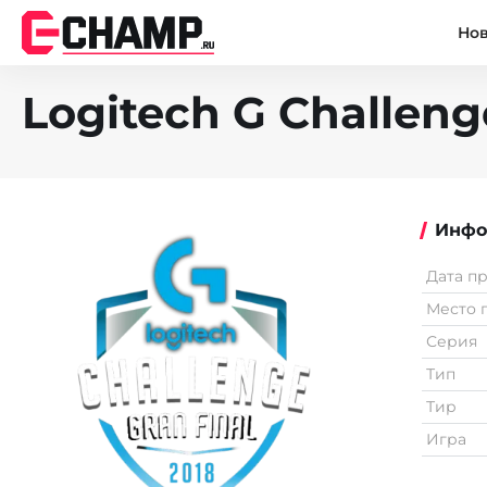
Но
Logitech G Challenge
Инфо
Дата п
Место 
Серия
Тип
Тир
Игра