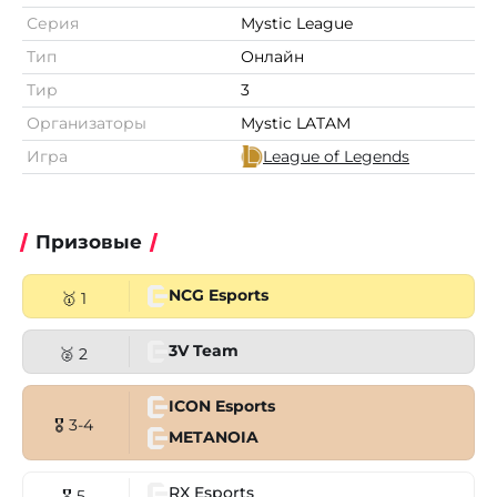
Серия
Mystic League
Тип
Онлайн
Тир
3
Организаторы
Mystic LATAM
Игра
League of Legends
Призовые
NCG Esports
🥇 1
3V Team
🥈 2
ICON Esports
🎖 3-4
METANOIA
RX Esports
🎖 5