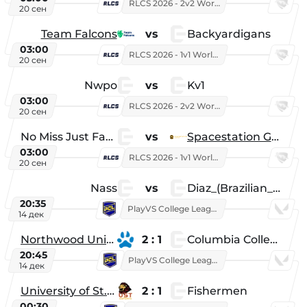
RLCS 2026 - 2v2 World Championship
20 сен
Team Falcons
vs
Backyardigans
03:00
RLCS 2026 - 1v1 World Championship
20 сен
Nwpo
vs
Kv1
03:00
RLCS 2026 - 2v2 World Championship
20 сен
No Miss Just Fake
vs
Spacestation Gaming
03:00
RLCS 2026 - 1v1 World Championship
20 сен
Nass
vs
Diaz_(Brazilian_Player)
20:35
PlayVS College League 2025: Fall
14 дек
Northwood University
2 : 1
Columbia College
20:45
PlayVS College League 2025: Fall
14 дек
University of St. Thomas
2 : 1
Fishermen
00:30