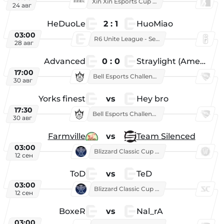
Xin Xin Esports Cup 2026
24 авг
HeDuoLe
2 : 1
HuoMiao
03:00
R6 Unite League - Season 1
28 авг
Advanced
0 : 0
Straylight (American team)
17:00
Bell Esports Challenge 2026
30 авг
Yorks finest
vs
Hey bro
17:30
Bell Esports Challenge 2026
30 авг
Farmville
vs
Team Silenced
03:00
Blizzard Classic Cup 2026
12 сен
ToD
vs
TeD
03:00
Blizzard Classic Cup 2026
12 сен
BoxeR
vs
Nal_rA
03:00