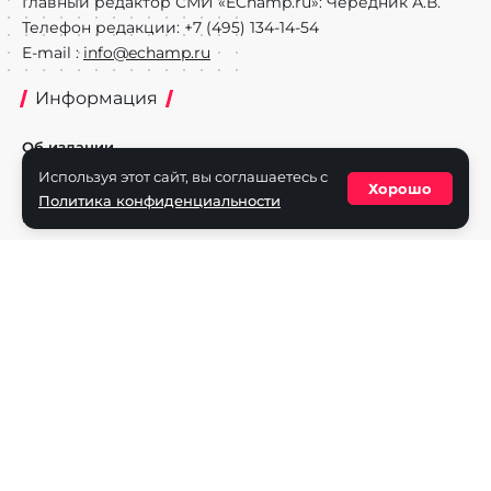
Главный редактор СМИ «EChamp.ru»: Чередник А.В.
Телефон редакции: +7 (495) 134-14-54
E-mail :
info@echamp.ru
Информация
Об издании
Используя этот сайт, вы соглашаетесь с
Реклама на портале
Хорошо
Политика конфиденциальности
Политика конфиденциальности
Разделы
Новости
Турниры
Игроки
Команды