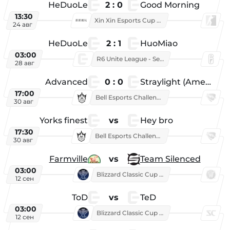
HeDuoLe
2 : 0
Good Morning
13:30
Xin Xin Esports Cup 2026
24 авг
HeDuoLe
2 : 1
HuoMiao
03:00
R6 Unite League - Season 1
28 авг
Advanced
0 : 0
Straylight (American team)
17:00
Bell Esports Challenge 2026
30 авг
Yorks finest
vs
Hey bro
17:30
Bell Esports Challenge 2026
30 авг
Farmville
vs
Team Silenced
03:00
Blizzard Classic Cup 2026
12 сен
ToD
vs
TeD
03:00
Blizzard Classic Cup 2026
12 сен