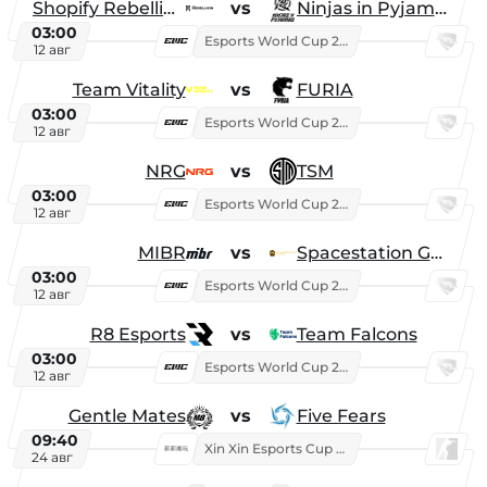
Shopify Rebellion
vs
Ninjas in Pyjamas
03:00
Esports World Cup 2026
12 авг
Team Vitality
vs
FURIA
03:00
Esports World Cup 2026
12 авг
NRG
vs
TSM
03:00
Esports World Cup 2026
12 авг
MIBR
vs
Spacestation Gaming
03:00
Esports World Cup 2026
12 авг
R8 Esports
vs
Team Falcons
03:00
Esports World Cup 2026
12 авг
Gentle Mates
vs
Five Fears
09:40
Xin Xin Esports Cup 2025
24 авг