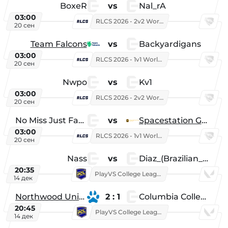
BoxeR
vs
Nal_rA
03:00
RLCS 2026 - 2v2 World Championship
20 сен
Team Falcons
vs
Backyardigans
03:00
RLCS 2026 - 1v1 World Championship
20 сен
Nwpo
vs
Kv1
03:00
RLCS 2026 - 2v2 World Championship
20 сен
No Miss Just Fake
vs
Spacestation Gaming
03:00
RLCS 2026 - 1v1 World Championship
20 сен
Nass
vs
Diaz_(Brazilian_Player)
20:35
PlayVS College League 2025: Fall
14 дек
Northwood University
2 : 1
Columbia College
20:45
PlayVS College League 2025: Fall
14 дек