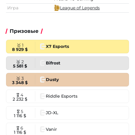
Игра
League of Legends
Призовые
🥇 1
X7 Esports
8 929 $
🥈 2
Bifrost
5 581 $
🥉 3
Dusty
3 348 $
🎖 4
Riddle Esports
2 232 $
🎖 5
JD-XL
1 116 $
🎖 6
Vanir
1 116 $