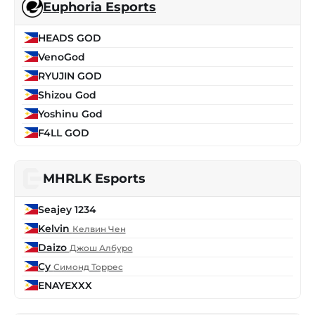
Euphoria Esports
HEADS GOD
VenoGod
RYUJIN GOD
Shizou God
Yoshinu God
F4LL GOD
MHRLK Esports
Seajey 1234
Kelvin
Келвин Чен
Daizo
Джош Албуро
Cy
Симонд Торрес
ENAYEXXX