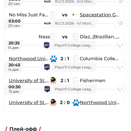
RLCS 2026 - 2v2 World Championship
20 сен
No Miss Just Fake
vs
Spacestation Gaming
03:00
RLCS 2026 - 1v1 World Championship
20 сен
Nass
vs
Diaz_(Brazilian_Player)
20:35
PlayVS College League 2025: Fall
14 дек
Northwood University
2 : 1
Columbia College
20:45
PlayVS College League 2025: Fall
14 дек
University of St. Thomas
2 : 1
Fishermen
00:30
PlayVS College League 2025: Fall
15 дек
University of St. Thomas
2 : 0
Northwood University
Плей-офф