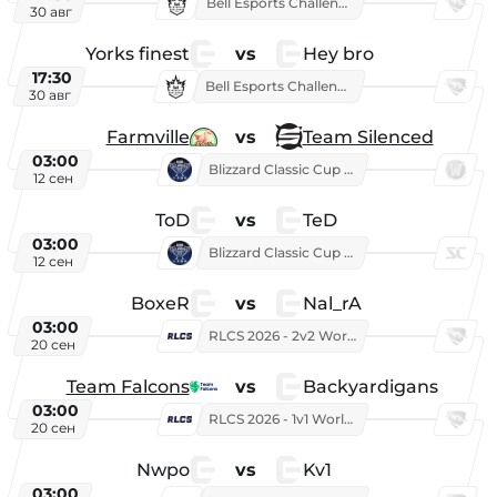
Bell Esports Challenge 2026
30 авг
Yorks finest
vs
Hey bro
17:30
Bell Esports Challenge 2026
30 авг
Farmville
vs
Team Silenced
03:00
Blizzard Classic Cup 2026
12 сен
ToD
vs
TeD
03:00
Blizzard Classic Cup 2026
12 сен
BoxeR
vs
Nal_rA
03:00
RLCS 2026 - 2v2 World Championship
20 сен
Team Falcons
vs
Backyardigans
03:00
RLCS 2026 - 1v1 World Championship
20 сен
Nwpo
vs
Kv1
03:00