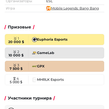
Организаторы
ESL
Игра
Mobile Legends: Bang Bang
Призовые
🥇 1
Euphoria Esports
20 000 $
🥈 2
GameLab
10 000 $
🥉 3
GPX
7 500 $
🎖 4
MHRLK Esports
5 000 $
Участники турнира