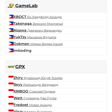
GameLab
XBOCT
Ян Брадфорд Аманде
Takenaga
Винсент Монтилья
Aizawa
Джермен Фернандес
YukTzy
Масаюки Фудзита
Dokmen
Марка Ферри Назар
Imbading
GPX
Zhiry
Мухаммад Юсуф Тозири
Reyy
Рейнальдо Фердианд
KRIBOO
Станлай Подана
Watt
Суприади Дви Путра
Fredoqt
Новал Ананда
Vinzy
Келвин Будиянто