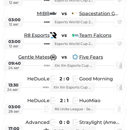
Esports World Cup 2026
12 авг
MIBR
vs
Spacestation Gaming
03:00
Esports World Cup 2026
12 авг
R8 Esports
vs
Team Falcons
03:00
Esports World Cup 2026
12 авг
Gentle Mates
vs
Five Fears
09:40
Xin Xin Esports Cup 2025
24 авг
HeDuoLe
2 : 0
Good Morning
13:30
Xin Xin Esports Cup 2026
24 авг
HeDuoLe
2 : 1
HuoMiao
03:00
R6 Unite League - Season 1
28 авг
Advanced
0 : 0
Straylight (American team)
17:00