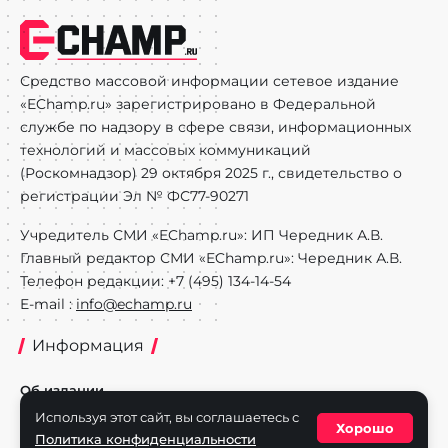
Средство массовой информации сетевое издание
«EChamp.ru» зарегистрировано в Федеральной
службе по надзору в сфере связи, информационных
технологий и массовых коммуникаций
(Роскомнадзор) 29 октября 2025 г., свидетельство о
регистрации Эл № ФС77-90271
Учредитель СМИ «EChamp.ru»: ИП Чередник А.В.
Главный редактор СМИ «EChamp.ru»: Чередник А.В.
Телефон редакции: +7 (495) 134-14-54
E-mail :
info@echamp.ru
Информация
Об издании
Используя этот сайт, вы соглашаетесь с
Реклама на портале
Хорошо
Политика конфиденциальности