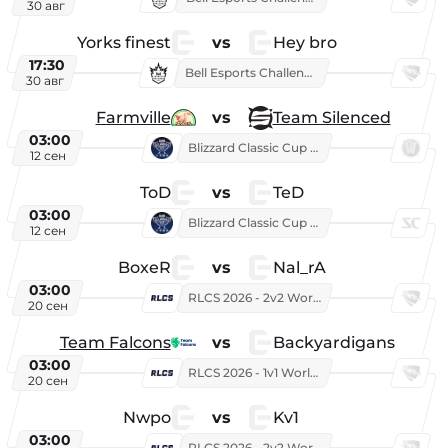
30 авг
Yorks finest
vs
Hey bro
17:30
Bell Esports Challenge 2026
30 авг
Farmville
vs
Team Silenced
03:00
Blizzard Classic Cup 2026
12 сен
ToD
vs
TeD
03:00
Blizzard Classic Cup 2026
12 сен
BoxeR
vs
Nal_rA
03:00
RLCS 2026 - 2v2 World Championship
20 сен
Team Falcons
vs
Backyardigans
03:00
RLCS 2026 - 1v1 World Championship
20 сен
Nwpo
vs
Kv1
03:00
RLCS 2026 - 2v2 World Championship