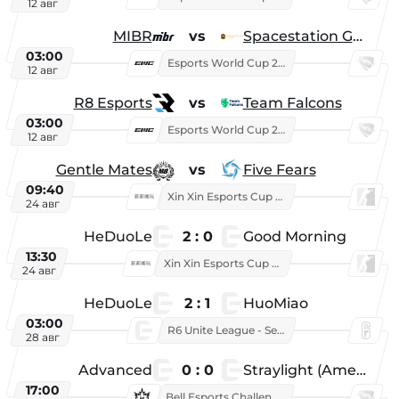
12 авг
MIBR
vs
Spacestation Gaming
03:00
Esports World Cup 2026
12 авг
R8 Esports
vs
Team Falcons
03:00
Esports World Cup 2026
12 авг
Gentle Mates
vs
Five Fears
09:40
Xin Xin Esports Cup 2025
24 авг
HeDuoLe
2 : 0
Good Morning
13:30
Xin Xin Esports Cup 2026
24 авг
HeDuoLe
2 : 1
HuoMiao
03:00
R6 Unite League - Season 1
28 авг
Advanced
0 : 0
Straylight (American team)
17:00
Bell Esports Challenge 2026