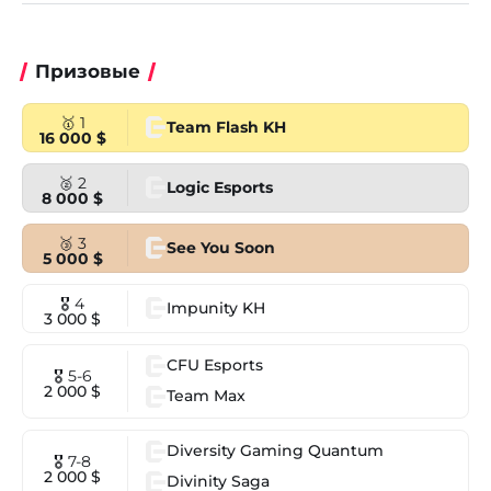
Призовые
🥇 1
Team Flash KH
16 000 $
🥈 2
Logic Esports
8 000 $
🥉 3
See You Soon
5 000 $
🎖 4
Impunity KH
3 000 $
CFU Esports
🎖 5-6
2 000 $
Team Max
Diversity Gaming Quantum
🎖 7-8
2 000 $
Divinity Saga