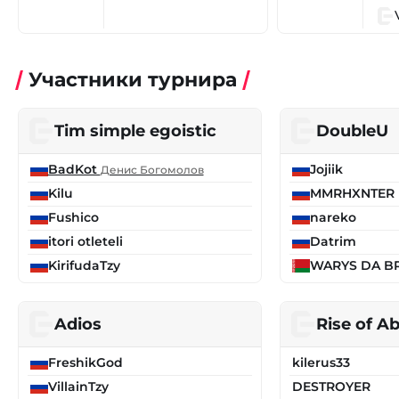
Участники турнира
Tim simple egoistic
DoubleU
BadKot
Jojiik
Денис Богомолов
Kilu
MMRHXNTER
Fushico
nareko
itori otleteli
Datrim
KirifudaTzy
WARYS DA B
Adios
Rise of A
FreshikGod
kilerus33
VillainTzy
DESTROYER