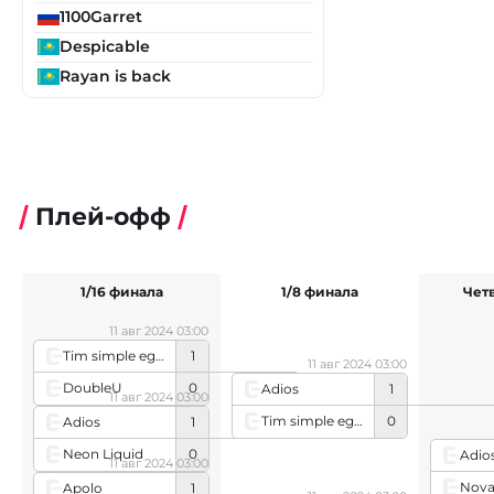
1100Garret
Despicable
Rayan is back
Плей-офф
1/16 финала
1/8 финала
Чет
11 авг 2024 03:00
Tim simple egoistic
1
11 авг 2024 03:00
DoubleU
0
Adios
1
11 авг 2024 03:00
Tim simple egoistic
0
Adios
1
Neon Liquid
0
Adio
11 авг 2024 03:00
Nova
Apolo
1