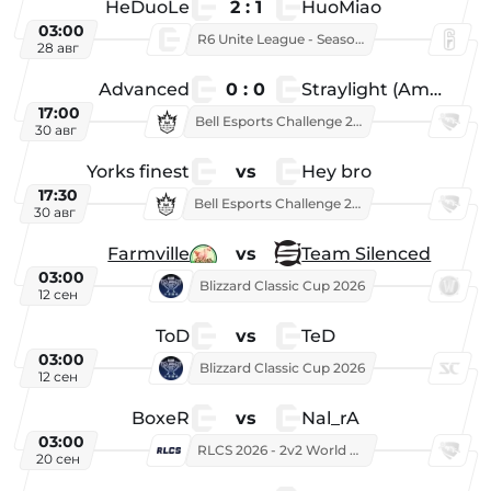
HeDuoLe
2 : 1
HuoMiao
03:00
R6 Unite League - Season 1
28 авг
Advanced
0 : 0
Straylight (American team)
17:00
Bell Esports Challenge 2026
30 авг
Yorks finest
vs
Hey bro
17:30
Bell Esports Challenge 2026
30 авг
Farmville
vs
Team Silenced
03:00
Blizzard Classic Cup 2026
12 сен
ToD
vs
TeD
03:00
Blizzard Classic Cup 2026
12 сен
BoxeR
vs
Nal_rA
03:00
RLCS 2026 - 2v2 World Championship
20 сен