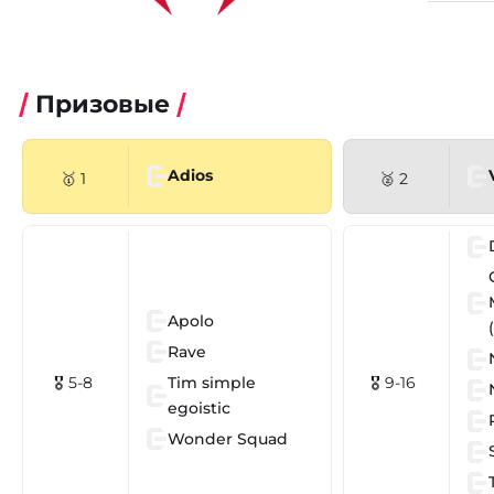
Призовые
Adios
🥇 1
🥈 2
Apolo
Rave
Tim simple
🎖 5-8
🎖 9-16
egoistic
Wonder Squad