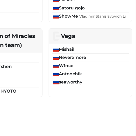
Satoru gojo
ShowMe
Vladimir Stanislavovich Li
n of Miracles
Vega
an team)
Mishail
Neverxmore
W1nce
rshen
Antonchik
seaworthy
a KYOTO