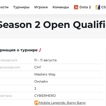
вости
Турниры
Игроки
Команды
Dota 2
CS
eason 2 Open Qualifi
рмация о турнире
роведения
11 – 11 августа
проведения
СНГ
Masters Way
Онлайн
3
заторы
CYBERHERO
Mobile Legends: Bang Bang