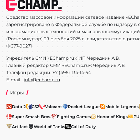
Средство массовой информации сетевое издание «ECha
зарегистрировано в Федеральной службе по надзору в с
информационных технологий и массовых коммуникаций
(Роскомнадзор) 29 октября 2025 г., свидетельство о рег
ФС77-90271
Учредитель СМИ «EChamp.ru»: ИП Чередник А.В.
Главный редактор СМИ «EChamp.ru»: Чередник А.В.
Телефон редакции: +7 (495) 134-14-54
E-mail :
info@echamp.ru
Игры
Dota 2
CS2
Valorant
Rocket League
Mobile Legends
Super Smash Bros.
Fighting Games
Honor of Kings
PU
Artifact
World of Tanks
Call of Duty