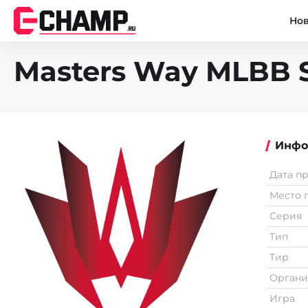
Но
Masters Way MLBB S
Инфо
Дата п
Место 
Серия
Тип
Тир
Органи
Игра