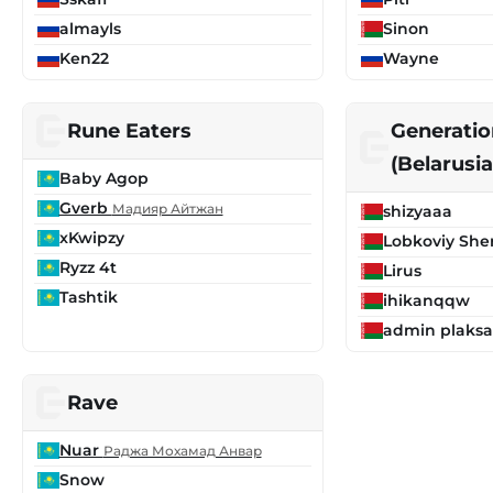
almayls
Sinon
Ken22
Wayne
Rune Eaters
Generatio
(Belarusi
Baby Agop
Gverb
Мадияр Айтжан
shizyaaa
xKwipzy
Lobkoviy She
Ryzz 4t
Lirus
Tashtik
ihikanqqw
admin plaks
Rave
Nuar
Раджа Мохамад Анвар
Snow