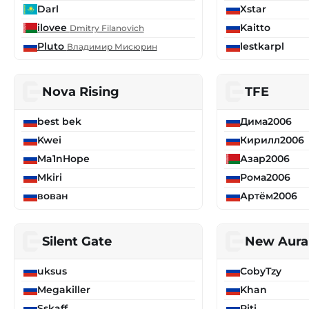
Darl
Xstar
ilovee
Kaitto
Dmitry Filanovich
Pluto
lestkarpl
Владимир Мисюрин
Nova Rising
TFE
best bek
Дима2006
Kwei
Кирилл2006
Ma1nHope
Азар2006
Mkiri
Рома2006
вован
Артём2006
Silent Gate
New Aura
uksus
CobyTzy
Megakiller
Khan
Sskaff
Piti