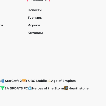
Новости
Турниры
ти
Игроки
Команды
h
StarCraft 2
PUBG Mobile
Age of Empires
t
EA SPORTS FC
Heroes of the Storm
Hearthstone