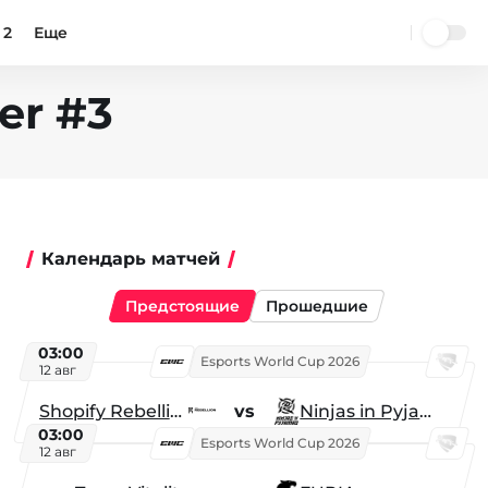
 2
Еще
er #3
Календарь матчей
Предстоящие
Прошедшие
03:00
Esports World Cup 2026
12 авг
Shopify Rebellion
vs
Ninjas in Pyjamas
03:00
Esports World Cup 2026
12 авг