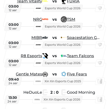
Team Vitality
vs
FURIA
03:00
Esports World Cup 2026
12 авг
NRG
vs
TSM
03:00
Esports World Cup 2026
12 авг
MIBR
vs
Spacestation Gaming
03:00
Esports World Cup 2026
12 авг
R8 Esports
vs
Team Falcons
03:00
Esports World Cup 2026
12 авг
Gentle Mates
vs
Five Fears
09:40
Xin Xin Esports Cup 2025
24 авг
HeDuoLe
2 : 0
Good Morning
13:30
Xin Xin Esports Cup 2026
24 авг