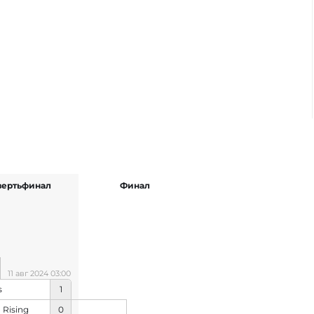
вертьфинал
Финал
11 авг 2024 03:00
s
1
 Rising
0