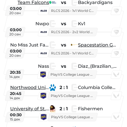
Team Falcons
vs
Backyardigans
03:00
RLCS 2026 - 1v1 World Championship
20 сен
Nwpo
vs
Kv1
03:00
RLCS 2026 - 2v2 World Championship
20 сен
No Miss Just Fake
vs
Spacestation Gaming
03:00
RLCS 2026 - 1v1 World Championship
20 сен
Nass
vs
Diaz_(Brazilian_Player)
20:35
PlayVS College League 2025: Fall
14 дек
Northwood University
2 : 1
Columbia College
20:45
PlayVS College League 2025: Fall
14 дек
University of St. Thomas
2 : 1
Fishermen
00:30
PlayVS College League 2025: Fall
15 дек