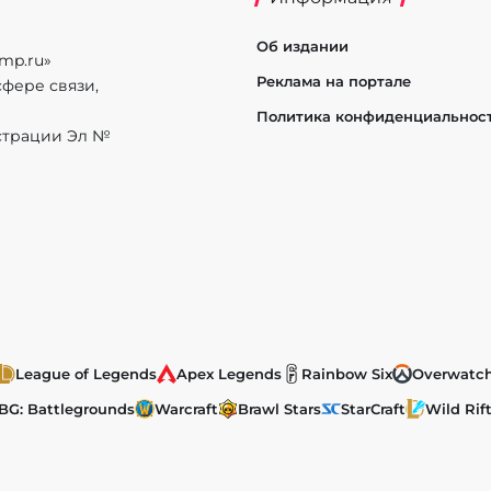
Об издании
mp.ru»
Реклама на портале
фере связи,
Политика конфиденциальнос
истрации Эл №
League of Legends
Apex Legends
Rainbow Six
Overwatc
BG: Battlegrounds
Warcraft
Brawl Stars
StarCraft
Wild Rif