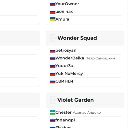
YourOwner
шол нах
Amura
Wonder Squad
petrosyan
WonderBelka
Пётр Самошкин
Yuuut3u
YukiNoMercy
СВИНЬЯ
Violet Garden
Chester
Адинас Андоко
fndangpl
Flasher