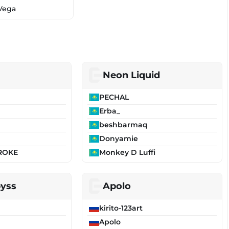
Vega
Neon Liquid
PECHAL
Erba_
beshbarmaq
Donyamie
ROKE
Monkey D Luffi
byss
Apolo
kirito-123art
Apolo