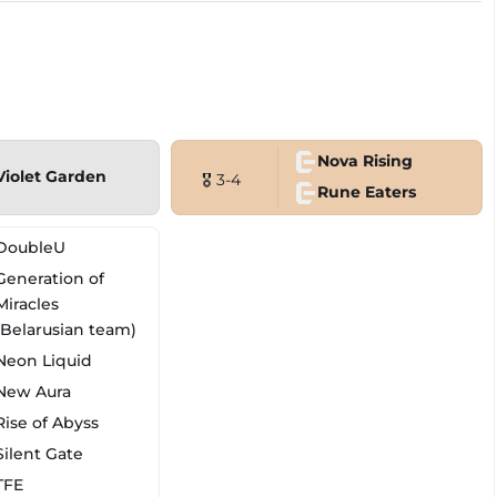
Nova Rising
Violet Garden
🎖 3-4
Rune Eaters
DoubleU
Generation of
Miracles
(Belarusian team)
Neon Liquid
New Aura
Rise of Abyss
Silent Gate
TFE