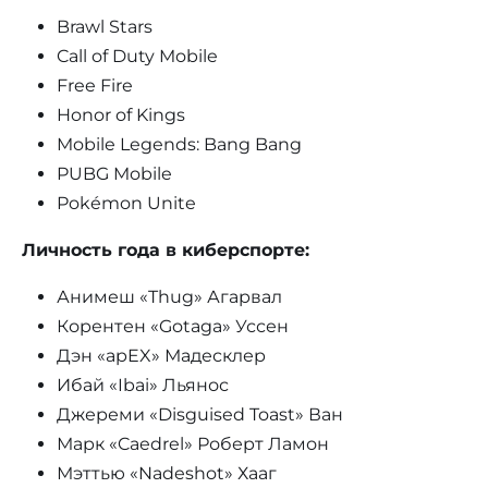
Brawl Stars
Call of Duty Mobile
Free Fire
Honor of Kings
Mobile Legends: Bang Bang
PUBG Mobile
Pokémon Unite
Личность года в киберспорте:
Анимеш «Thug» Агарвал
Корентен «Gotaga» Уссен
Дэн «apEX» Мадесклер
Ибай «Ibai» Льянос
Джереми «Disguised Toast» Ван
Марк «Caedrel» Роберт Ламон
Мэттью «Nadeshot» Хааг