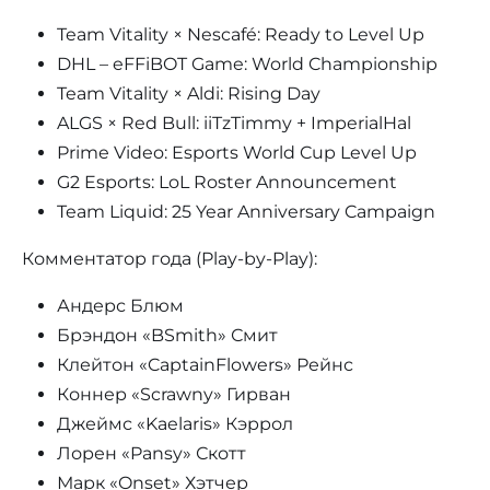
Team Vitality × Nescafé: Ready to Level Up
DHL – eFFiBOT Game: World Championship
Team Vitality × Aldi: Rising Day
ALGS × Red Bull: iiTzTimmy + ImperialHal
Prime Video: Esports World Cup Level Up
G2 Esports: LoL Roster Announcement
Team Liquid: 25 Year Anniversary Campaign
Комментатор года (Play-by-Play):
Андерс Блюм
Брэндон «BSmith» Смит
Клейтон «CaptainFlowers» Рейнс
Коннер «Scrawny» Гирван
Джеймс «Kaelaris» Кэррол
Лорен «Pansy» Скотт
Марк «Onset» Хэтчер