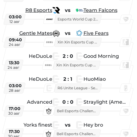
R8 Esports
vs
Team Falcons
03:00
Esports World Cup 2026
12 авг
Gentle Mates
vs
Five Fears
09:40
Xin Xin Esports Cup 2025
24 авг
HeDuoLe
2 : 0
Good Morning
13:30
Xin Xin Esports Cup 2026
24 авг
HeDuoLe
2 : 1
HuoMiao
03:00
R6 Unite League - Season 1
28 авг
Advanced
0 : 0
Straylight (American team)
17:00
Bell Esports Challenge 2026
30 авг
Yorks finest
vs
Hey bro
17:30
Bell Esports Challenge 2026
30 авг