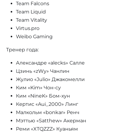
Team Falcons
Team Liquid
Team Vitality
Virtus.pro
Weibo Gaming
Тренер года:
Александре «alecks» Салле
Цзинь «zWy» Чанлин
Жулио «Julio» Джакомелли
Ким «Kim» Чон-су
Ким «NineK» Бом-хун
Кертис «Aui_2000» Линг
Малкольм «bonkar» Ренч
Мэттью «Satthew» Акерман
Реми «XTQZZZ» Куаньям