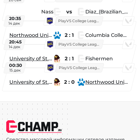
Nass
vs
Diaz_(Brazilian_Player)
20:35
PlayVS College League 2025: Fall
14 дек
Northwood University
2 : 1
Columbia College
20:45
PlayVS College League 2025: Fall
14 дек
University of St. Thomas
2 : 1
Fishermen
00:30
PlayVS College League 2025: Fall
15 дек
University of St. Thomas
2 : 0
Northwood University
Средство массовой информации сетевое издание