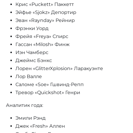
Крис «Puckett» Паккетт
Эйфье «Sjokz» Депортир
Эван «Raynday» Рейнир
Фрэнки Уорд
Фрейя «Freya» Спирс
Гассан «Milosh» Финж
Иэн Чамберс
Джеймс Бэнкс
Лорен «GlitterXplosion» Ларакуэнте
Лор Валле
Саломе «Soe» Гшвинд-Репп
Тревор «Quickshot» Генри
Аналитик года:
Эмили Рэнд
Джек «Fresh» Аллен