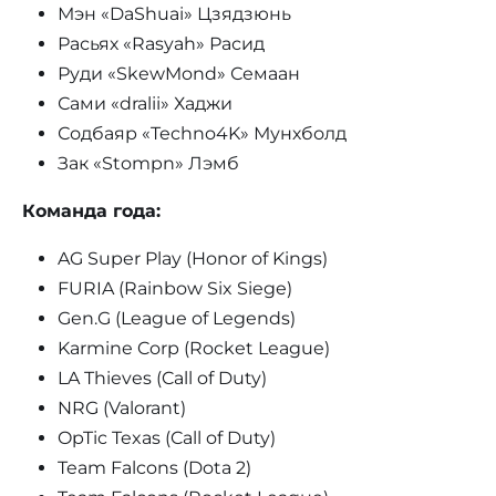
Мэн «DaShuai» Цзядзюнь
Расьях «Rasyah» Расид
Руди «SkewMond» Семаан
Сами «dralii» Хаджи
Содбаяр «Techno4K» Мунхболд
Зак «Stompn» Лэмб
Команда года:
AG Super Play (Honor of Kings)
FURIA (Rainbow Six Siege)
Gen.G (League of Legends)
Karmine Corp (Rocket League)
LA Thieves (Call of Duty)
NRG (Valorant)
OpTic Texas (Call of Duty)
Team Falcons (Dota 2)