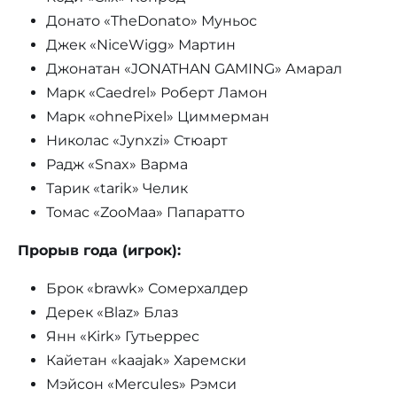
Донато «TheDonato» Муньос
Джек «NiceWigg» Мартин
Джонатан «JONATHAN GAMING» Амарал
Марк «Caedrel» Роберт Ламон
Марк «ohnePixel» Циммерман
Николас «Jynxzi» Стюарт
Радж «Snax» Варма
Тарик «tarik» Челик
Томас «ZooMaa» Папаратто
Прорыв года (игрок):
Брок «brawk» Сомерхалдер
Дерек «Blaz» Блаз
Янн «Kirk» Гутьеррес
Кайетан «kaajak» Харемски
Мэйсон «Mercules» Рэмси