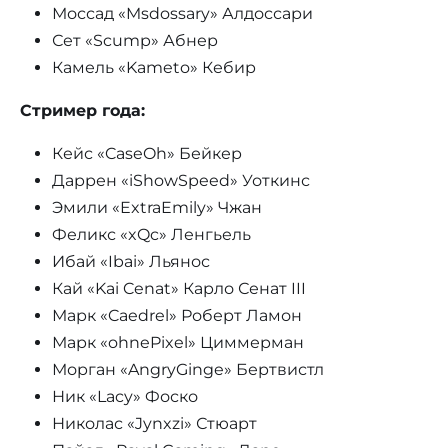
Моссад «Msdossary» Алдоссари
Сет «Scump» Абнер
Камель «Kameto» Кебир
Стример года:
Кейс «CaseOh» Бейкер
Даррен «iShowSpeed» Уоткинс
Эмили «ExtraEmily» Чжан
Феликс «xQc» Ленгьель
Ибай «Ibai» Льянос
Кай «Kai Cenat» Карло Сенат III
Марк «Caedrel» Роберт Ламон
Марк «ohnePixel» Циммерман
Морган «AngryGinge» Бертвистл
Ник «Lacy» Фоско
Николас «Jynxzi» Стюарт