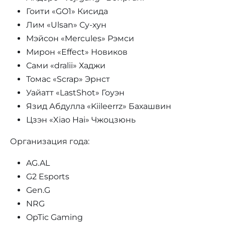
Гоити «GO1» Кисида
Лим «Ulsan» Су-хун
Мэйсон «Mercules» Рэмси
Мирон «Effect» Новиков
Сами «dralii» Хаджи
Томас «Scrap» Эрнст
Уайатт «LastShot» Гоуэн
Язид Абдулла «Kiileerrz» Бахашвин
Цзэн «Xiao Hai» Чжоцзюнь
Организация года:
AG.AL
G2 Esports
Gen.G
NRG
OpTic Gaming