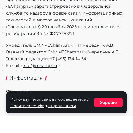
«EChamp.ru» зарегистрировано в Федеральной
службе по надзору в сфере связи, информационных
технологий и массовых коммуникаций
(Роскомнадзор) 29 октября 2025 г., свидетельство о
регистрации Эл № ФС77-90271
Учредитель СМИ «EChamp.ru»: ИП Чередник А.В.
Главный редактор СМИ «EChamp.ru»: Чередник А.В.
Телефон редакции: +7 (495) 134-14-54
E-mail :
info@echamp.ru
Информация
Об издании
Используя этот сайт, вы соглашаетесь с
Реклама на портале
Хорошо
Политика конфиденциальности
Политика конфиденциальности
Разделы