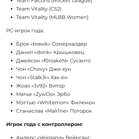
Team Falcons (Rocket League)
Team Vitality (CS2)
Team Vitality (MLBB Women)
PC-игрок года:
Брок «brawk» Сомерхалдер
Данил «donk» Крышковец
Джейсон «f0rsakeN» Сусанто
Чон «Chovy» Джи-хун
Чон «Stalk3r» Хак-ён
Жоао «Jv92» Витор
Матье «ZywOo» Эрбо
Мэттью «Whitemon» Филемон
Станислав «Malr1ne» Поторок
Игрок года с контроллером:
Андерс «Vejrgang» Вейрганг