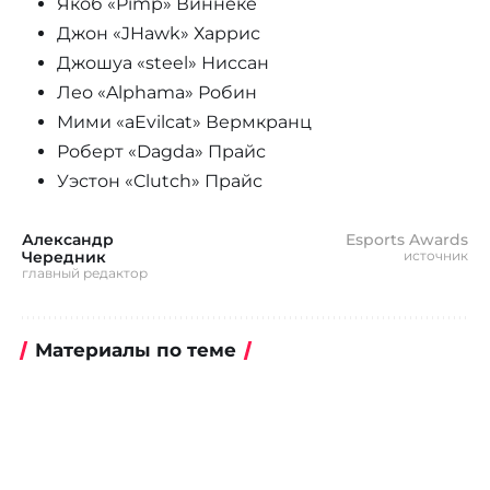
Якоб «Pimp» Виннеке
Джон «JHawk» Харрис
Джошуа «steel» Ниссан
Лео «Alphama» Робин
Мими «aEvilcat» Вермкранц
Роберт «Dagda» Прайс
Уэстон «Clutch» Прайс
Александр
Esports Awards
Чередник
источник
главный редактор
Материалы по теме