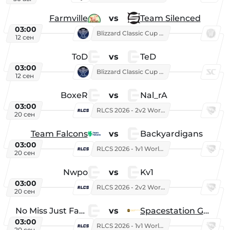
Farmville
vs
Team Silenced
03:00
Blizzard Classic Cup 2026
12 сен
ToD
vs
TeD
03:00
Blizzard Classic Cup 2026
12 сен
BoxeR
vs
Nal_rA
03:00
RLCS 2026 - 2v2 World Championship
20 сен
Team Falcons
vs
Backyardigans
03:00
RLCS 2026 - 1v1 World Championship
20 сен
Nwpo
vs
Kv1
03:00
RLCS 2026 - 2v2 World Championship
20 сен
No Miss Just Fake
vs
Spacestation Gaming
03:00
RLCS 2026 - 1v1 World Championship
20 сен