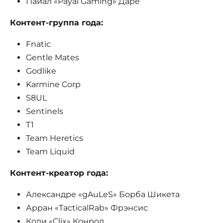
Пайал «Payal Gaming» Даре
Контент-группа года:
Fnatic
Gentle Mates
Godlike
Karmine Corp
S8UL
Sentinels
T1
Team Heretics
Team Liquid
Контент-креатор года:
Александре «gAuLeS» Борба Шикета
Арран «TacticalRab» Фрэнсис
Коди «Clix» Конрод