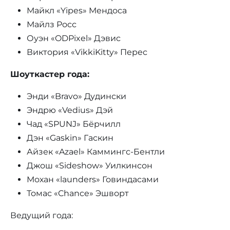
Майкл «Yipes» Мендоса
Майлз Росс
Оуэн «ODPixel» Дэвис
Виктория «VikkiKitty» Перес
Шоуткастер года:
Энди «Bravo» Дудински
Эндрю «Vedius» Дэй
Чад «SPUNJ» Бёрчилл
Дэн «Gaskin» Гаскин
Айзек «Azael» Каммингс-Бентли
Джош «Sideshow» Уилкинсон
Мохан «launders» Говиндасами
Томас «Chance» Эшворт
Ведущий года: