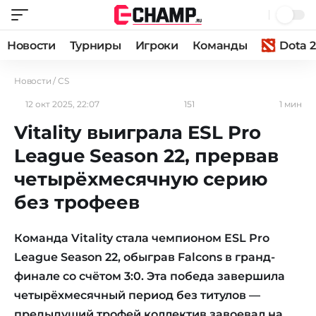
Новости
Турниры
Игроки
Команды
Dota 2
Новости
/
CS
12 окт 2025, 22:07
151
1 мин
Vitality выиграла ESL Pro
League Season 22, прервав
четырёхмесячную серию
без трофеев
Команда Vitality стала чемпионом ESL Pro
League Season 22, обыграв Falcons в гранд-
финале со счётом 3:0. Эта победа завершила
четырёхмесячный период без титулов —
предыдущий трофей коллектив завоевал на