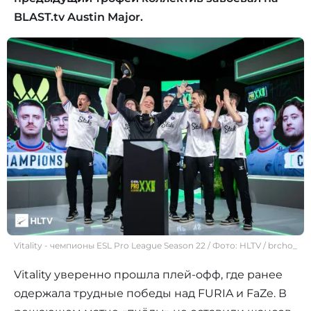
BLAST.tv Austin Major.
Vitality - чемпионы ESL Pro League Season 22 / Фото: HLTV / brcho_
Vitality уверенно прошла плей-офф, где ранее
одержала трудные победы над FURIA и FaZe. В