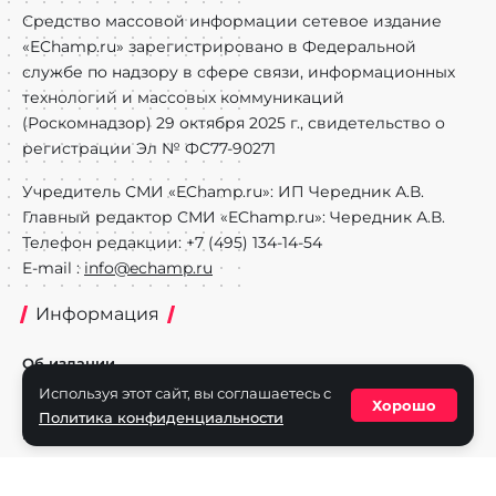
Средство массовой информации сетевое издание
«EChamp.ru» зарегистрировано в Федеральной
службе по надзору в сфере связи, информационных
технологий и массовых коммуникаций
(Роскомнадзор) 29 октября 2025 г., свидетельство о
регистрации Эл № ФС77-90271
Учредитель СМИ «EChamp.ru»: ИП Чередник А.В.
Главный редактор СМИ «EChamp.ru»: Чередник А.В.
Телефон редакции: +7 (495) 134-14-54
E-mail :
info@echamp.ru
Информация
Об издании
Используя этот сайт, вы соглашаетесь с
Реклама на портале
Хорошо
Политика конфиденциальности
Политика конфиденциальности