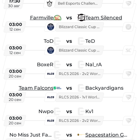
17:30
Bell Esports Challenge 2026
30 авг
Farmville
vs
Team Silenced
03:00
Blizzard Classic Cup 2026
12 сен
ToD
vs
TeD
03:00
Blizzard Classic Cup 2026
12 сен
BoxeR
vs
Nal_rA
03:00
RLCS 2026 - 2v2 World Championship
20 сен
Team Falcons
vs
Backyardigans
03:00
RLCS 2026 - 1v1 World Championship
20 сен
Nwpo
vs
Kv1
03:00
RLCS 2026 - 2v2 World Championship
20 сен
No Miss Just Fake
vs
Spacestation Gaming