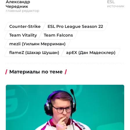
Александр
ESL
Чередник
источник
главный редактор
Counter-Strike
ESL Pro League Season 22
Team Vitality
Team Falcons
mezii (Уильям Мерриман)
flameZ (Шахар Шушан)
apEX (Дан Мадесклер)
Материалы по теме