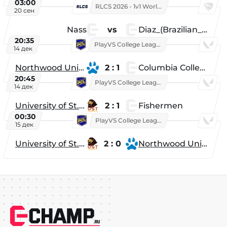
03:00
RLCS 2026 - 1v1 World Championship
20 сен
Nass
vs
Diaz_(Brazilian_Player)
20:35
PlayVS College League 2025: Fall
14 дек
Northwood University
2 : 1
Columbia College
20:45
PlayVS College League 2025: Fall
14 дек
University of St. Thomas
2 : 1
Fishermen
00:30
PlayVS College League 2025: Fall
15 дек
University of St. Thomas
2 : 0
Northwood University