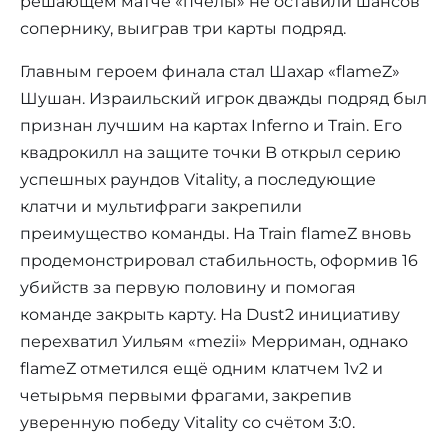
решающем матче «пчёлы» не оставили шансов
сопернику, выиграв три карты подряд.
Главным героем финала стал Шахар «flameZ»
Шушан. Израильский игрок дважды подряд был
признан лучшим на картах Inferno и Train. Его
квадрокилл на защите точки B открыл серию
успешных раундов Vitality, а последующие
клатчи и мультифраги закрепили
преимущество команды. На Train flameZ вновь
продемонстрировал стабильность, оформив 16
убийств за первую половину и помогая
команде закрыть карту. На Dust2 инициативу
перехватил Уильям «mezii» Мерриман, однако
flameZ отметился ещё одним клатчем 1v2 и
четырьмя первыми фрагами, закрепив
уверенную победу Vitality со счётом 3:0.