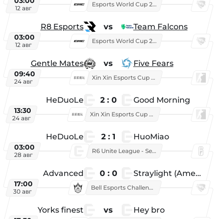
03:00
Esports World Cup 2026
12 авг
R8 Esports
vs
Team Falcons
03:00
Esports World Cup 2026
12 авг
Gentle Mates
vs
Five Fears
09:40
Xin Xin Esports Cup 2025
24 авг
HeDuoLe
2 : 0
Good Morning
13:30
Xin Xin Esports Cup 2026
24 авг
HeDuoLe
2 : 1
HuoMiao
03:00
R6 Unite League - Season 1
28 авг
Advanced
0 : 0
Straylight (American team)
17:00
Bell Esports Challenge 2026
30 авг
Yorks finest
vs
Hey bro