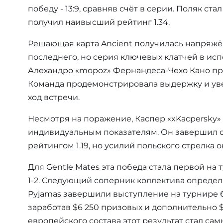
победу - 13:9, сравняв счёт в серии. Поляк стал
получил наивысший рейтинг 1.34.
Решающая карта Ancient получилась напряжённ
последнего, но серия ключевых клатчей в ис
Алехандро «mopoz» Фернандеса-Чехо Кано прин
Команда продемонстрировала выдержку и уве
ход встречи.
Несмотря на поражение, Каспер «xKacpersky»
индивидуальным показателям. Он завершил се
рейтингом 1.19, но усилий польского стрелка 
Для Gentle Mates эта победа стала первой на 
1-2. Следующий соперник коллектива определит
Pyjamas завершили выступление на турнире бе
заработав $6 250 призовых и дополнительно $6
европейского состава этот результат стал с