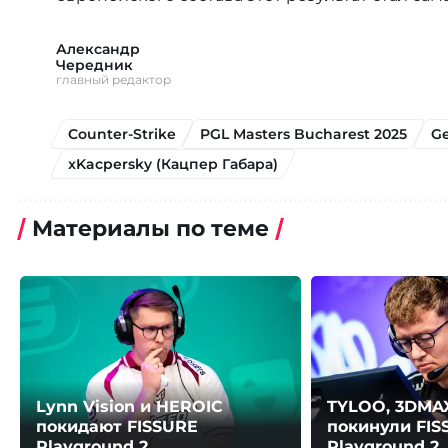
Александр
Чередник
главный редактор
Counter-Strike
PGL Masters Bucharest 2025
Ge
xKacpersky (Кацпер Габара)
Материалы по теме
Lynn Vision и HEROIC
TYLOO, 3DMAX
покидают FISSURE
покинули FIS
Playground 2
Playground 2