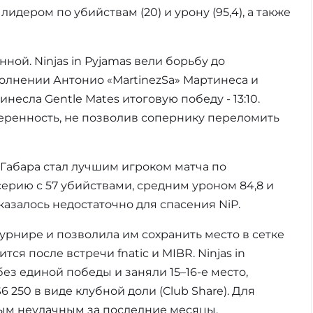
 лидером по убийствам (20) и урону (95,4), а также
ой. Ninjas in Pyjamas вели борьбу до
полнении Антонио «MartinezSa» Мартинеса и
есла Gentle Mates итоговую победу - 13:10.
ренность, не позволив сопернику переломить
 Габара стал лучшим игроком матча по
рию с 57 убийствами, средним уроном 84,8 и
оказалось недостаточно для спасения NiP.
турнире и позволила им сохранить место в сетке
ся после встречи fnatic и MIBR. Ninjas in
з единой победы и заняли 15–16-е место,
 250 в виде клубной доли (Club Share). Для
амым неудачным за последние месяцы.