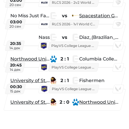
03:00
RLCS 2026 - 2v2 World Championship
20 сен
No Miss Just Fake
vs
Spacestation Gaming
03:00
RLCS 2026 - 1v1 World Championship
20 сен
Nass
vs
Diaz_(Brazilian_Player)
20:35
PlayVS College League 2025: Fall
14 дек
Northwood University
2 : 1
Columbia College
20:45
PlayVS College League 2025: Fall
14 дек
University of St. Thomas
2 : 1
Fishermen
00:30
PlayVS College League 2025: Fall
15 дек
University of St. Thomas
2 : 0
Northwood University