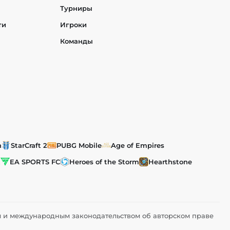
Турниры
ти
Игроки
Команды
h
StarCraft 2
PUBG Mobile
Age of Empires
t
EA SPORTS FC
Heroes of the Storm
Hearthstone
им и международным законодательством об авторском праве