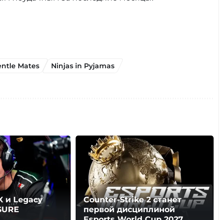
ntle Mates
Ninjas in Pyjamas
 и Legacy
Counter-Strike 2 станет
SURE
первой дисциплиной
Esports World Cup 2027