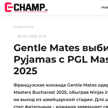
Но
Новости
/
CS
28 окт 2025, 22:13
Gentle Mates выби
Pyjamas с PGL Mas
2025
Французская команда Gentle Mates оде
Masters Bucharest 2025, обыграв Ninjas 
на выход из швейцарской стадии. Для ш
стал фатальным - команда завершает св