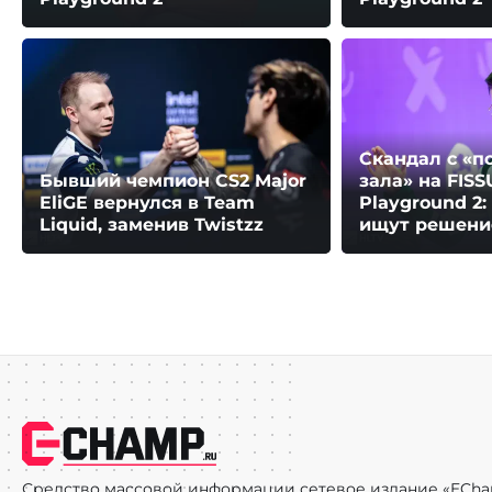
Скандал с «п
Бывший чемпион CS2 Major
зала» на FIS
EliGE вернулся в Team
Playground 2
Liquid, заменив Twistzz
ищут решени
Средство массовой информации сетевое издание «ECha