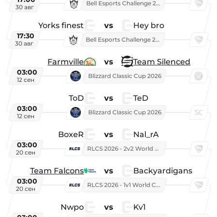
Bell Esports Challenge 2026
30 авг
Yorks finest
vs
Hey bro
17:30
Bell Esports Challenge 2026
30 авг
Farmville
vs
Team Silenced
03:00
Blizzard Classic Cup 2026
12 сен
ToD
vs
TeD
03:00
Blizzard Classic Cup 2026
12 сен
BoxeR
vs
Nal_rA
03:00
RLCS 2026 - 2v2 World Championship
20 сен
Team Falcons
vs
Backyardigans
03:00
RLCS 2026 - 1v1 World Championship
20 сен
Nwpo
vs
Kv1