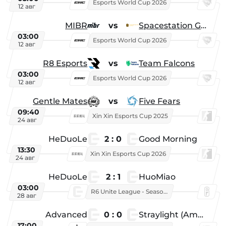
Esports World Cup 2026
12 авг
MIBR
vs
Spacestation Gaming
03:00
Esports World Cup 2026
12 авг
R8 Esports
vs
Team Falcons
03:00
Esports World Cup 2026
12 авг
Gentle Mates
vs
Five Fears
09:40
Xin Xin Esports Cup 2025
24 авг
HeDuoLe
2 : 0
Good Morning
13:30
Xin Xin Esports Cup 2026
24 авг
HeDuoLe
2 : 1
HuoMiao
03:00
R6 Unite League - Season 1
28 авг
Advanced
0 : 0
Straylight (American team)
17:00