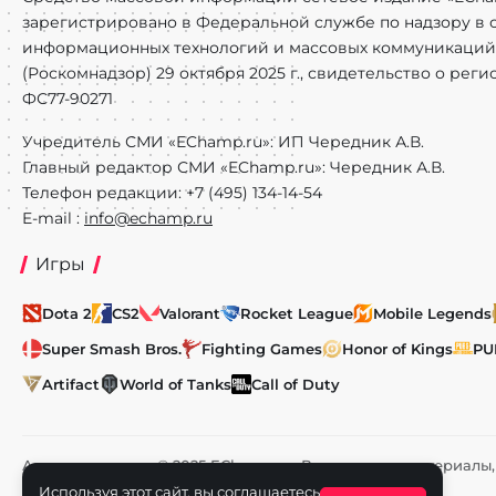
зарегистрировано в Федеральной службе по надзору в с
информационных технологий и массовых коммуникаций
(Роскомнадзор) 29 октября 2025 г., свидетельство о рег
ФС77-90271
Учредитель СМИ «EChamp.ru»: ИП Чередник А.В.
Главный редактор СМИ «EChamp.ru»: Чередник А.В.
Телефон редакции: +7 (495) 134-14-54
E-mail :
info@echamp.ru
Игры
Dota 2
CS2
Valorant
Rocket League
Mobile Legends
Super Smash Bros.
Fighting Games
Honor of Kings
PU
Artifact
World of Tanks
Call of Duty
Авторское право © 2025 EChamp.ru. Все права на материал
и смежных правах.
Используя этот сайт, вы соглашаетесь