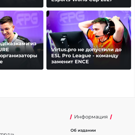
одсказками из
SURE
Virtus.pro не допустили до
: организаторы
ESL Pro League - команду
е
заменит ENCE
Информация
Об издании
mp.ru»