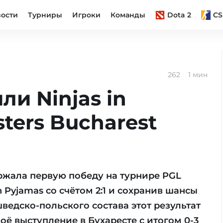
вости
Турниры
Игроки
Команды
Dota 2
CS
262
1 мин
ли Ninjas in
ters Bucharest
ржала первую победу на турнире PGL
in Pyjamas со счётом 2:1 и сохранив шансы
ведско-польского состава этот результат
оё выступление в Бухаресте с итогом 0-3