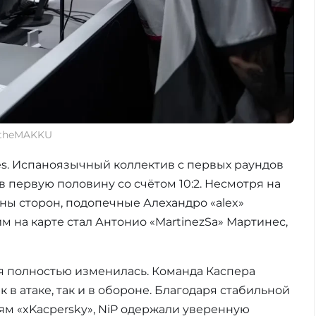
 @theMAKKU
tes. Испаноязычный коллектив с первых раундов
 первую половину со счётом 10:2. Несмотря на
ны сторон, подопечные Алехандро «alex»
им на карте стал Антонио «MartinezSa» Мартинес,
ция полностью изменилась. Команда Каспера
 в атаке, так и в обороне. Благодаря стабильной
ям «xKacpersky», NiP одержали уверенную