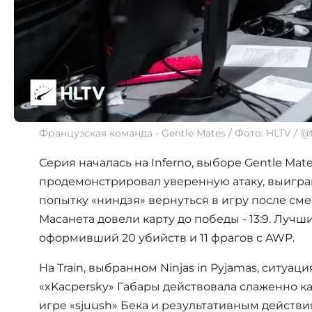
Французская команда - Gentle Mates / Фото: HLTV /
Серия началась на Inferno, выборе Gentle Ma
продемонстрировал уверенную атаку, выиграв
попытку «ниндзя» вернуться в игру после сме
Масанета довели карту до победы - 13:9. Лучш
оформивший 20 убийств и 11 фрагов с AWP.
На Train, выбранном Ninjas in Pyjamas, ситуа
«xKacpersky» Габары действовала слаженно как
игре «sjuush» Бека и результативным действи