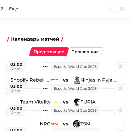
 2
Еще
Календарь матчей
Предстоящие
Прошедшие
03:00
Esports World Cup 2026
12 авг
Shopify Rebellion
vs
Ninjas in Pyjamas
03:00
Esports World Cup 2026
12 авг
Team Vitality
vs
FURIA
03:00
Esports World Cup 2026
12 авг
NRG
vs
TSM
03:00