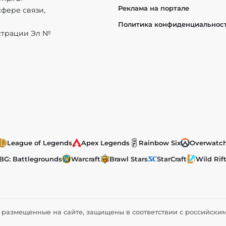
Реклама на портале
фере связи,
Политика конфиденциальнос
истрации Эл №
League of Legends
Apex Legends
Rainbow Six
Overwatc
BG: Battlegrounds
Warcraft
Brawl Stars
StarCraft
Wild Rif
ы, размещенные на сайте, защищены в соответствии с российск