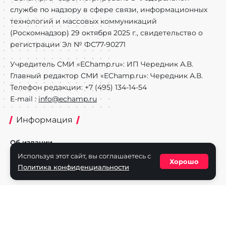
службе по надзору в сфере связи, информационных
технологий и массовых коммуникаций
(Роскомнадзор) 29 октября 2025 г., свидетельство о
регистрации Эл № ФС77-90271
Учредитель СМИ «EChamp.ru»: ИП Чередник А.В.
Главный редактор СМИ «EChamp.ru»: Чередник А.В.
Телефон редакции: +7 (495) 134-14-54
E-mail :
info@echamp.ru
Информация
Об издании
Используя этот сайт, вы соглашаетесь с
Реклама на портале
Хорошо
Политика конфиденциальности
Политика конфиденциальности
Разделы