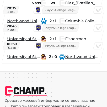
Nass
vs
Diaz_(Brazilian_Player)
20:35
PlayVS College League 2025: Fall
14 дек
Northwood University
2 : 1
Columbia College
20:45
PlayVS College League 2025: Fall
14 дек
University of St. Thomas
2 : 1
Fishermen
00:30
PlayVS College League 2025: Fall
15 дек
University of St. Thomas
2 : 0
Northwood University
Средство массовой информации сетевое издание
«EChamp.ru» зарегистрировано в Федеральной