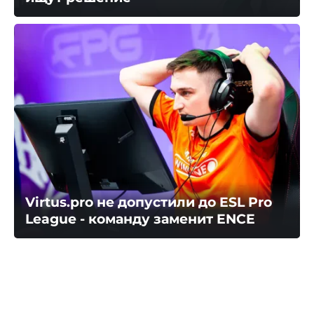
Virtus.pro не допустили до ESL Pro
League - команду заменит ENCE