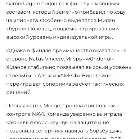
GamerLegion подошла к финалу с молодым
составом, который заметно прибавил по ходу
чемпионата. Особенно выделялся Милан
«hypex» Полевец, продемонстрировавший
высокий уровень индивидуальной игры.
Однако в финале преимущество оказалось на
стороне Natus Vincere. Игорь «w0nderful»
Жданов стабильно показывал высокий уровень
стрельбы, а Алекси «Aleksib» Виролайнен
переигрывал соперника за счёт тактических
решений.
Первая карта, Mirage, прошла при полном
контроле NAVI. Команда уверенно выиграла
ключевые форс-раунды на защите и не
позволила сопернику навязать борьбу даже