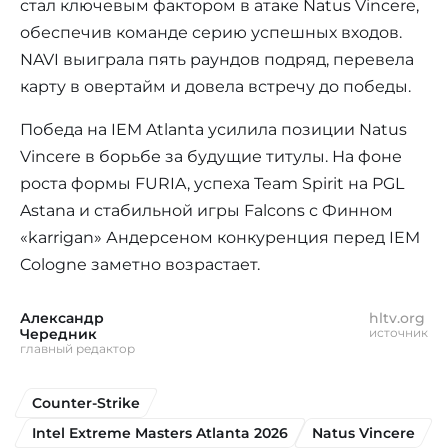
стал ключевым фактором в атаке Natus Vincere,
обеспечив команде серию успешных входов.
NAVI выиграла пять раундов подряд, перевела
карту в овертайм и довела встречу до победы.
Победа на IEM Atlanta усилила позиции Natus
Vincere в борьбе за будущие титулы. На фоне
роста формы FURIA, успеха Team Spirit на PGL
Astana и стабильной игры Falcons с Финном
«karrigan» Андерсеном конкуренция перед IEM
Cologne заметно возрастает.
Александр
hltv.org
Чередник
источник
главный редактор
Counter-Strike
Intel Extreme Masters Atlanta 2026
Natus Vincere