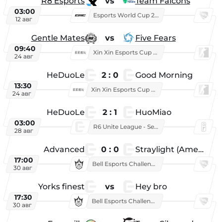
R8 Esports
vs
Team Falcons
03:00
Esports World Cup 2026
12 авг
Gentle Mates
vs
Five Fears
09:40
Xin Xin Esports Cup 2025
24 авг
HeDuoLe
2 : 0
Good Morning
13:30
Xin Xin Esports Cup 2026
24 авг
HeDuoLe
2 : 1
HuoMiao
03:00
R6 Unite League - Season 1
28 авг
Advanced
0 : 0
Straylight (American team)
17:00
Bell Esports Challenge 2026
30 авг
Yorks finest
vs
Hey bro
17:30
Bell Esports Challenge 2026
30 авг