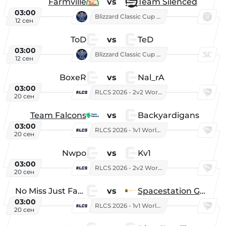
Farmville
vs
Team Silenced
03:00
Blizzard Classic Cup 2026
12 сен
ToD
vs
TeD
03:00
Blizzard Classic Cup 2026
12 сен
BoxeR
vs
Nal_rA
03:00
RLCS 2026 - 2v2 World Championship
20 сен
Team Falcons
vs
Backyardigans
03:00
RLCS 2026 - 1v1 World Championship
20 сен
Nwpo
vs
Kv1
03:00
RLCS 2026 - 2v2 World Championship
20 сен
No Miss Just Fake
vs
Spacestation Gaming
03:00
RLCS 2026 - 1v1 World Championship
20 сен