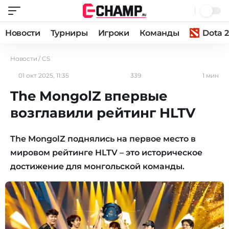
Новости
Турниры
Игроки
Команды
Dota 2
Новости
/
CS
01 окт 2025, 11:35
339
1 мин
The MongolZ впервые
возглавили рейтинг HLTV
The MongolZ поднялись на первое место в
мировом рейтинге HLTV – это историческое
достижение для монгольской команды.