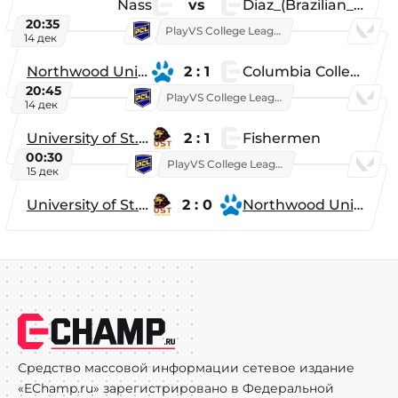
Nass
vs
Diaz_(Brazilian_Player)
20:35
PlayVS College League 2025: Fall
14 дек
Northwood University
2 : 1
Columbia College
20:45
PlayVS College League 2025: Fall
14 дек
University of St. Thomas
2 : 1
Fishermen
00:30
PlayVS College League 2025: Fall
15 дек
University of St. Thomas
2 : 0
Northwood University
Средство массовой информации сетевое издание
«EChamp.ru» зарегистрировано в Федеральной