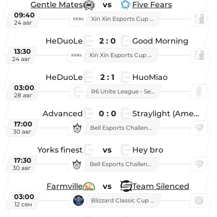
Gentle Mates
vs
Five Fears
09:40
Xin Xin Esports Cup 2025
24 авг
HeDuoLe
2 : 0
Good Morning
13:30
Xin Xin Esports Cup 2026
24 авг
HeDuoLe
2 : 1
HuoMiao
03:00
R6 Unite League - Season 1
28 авг
Advanced
0 : 0
Straylight (American team)
17:00
Bell Esports Challenge 2026
30 авг
Yorks finest
vs
Hey bro
17:30
Bell Esports Challenge 2026
30 авг
Farmville
vs
Team Silenced
03:00
Blizzard Classic Cup 2026
12 сен