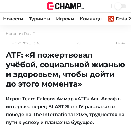
Новости
Турниры
Игроки
Команды
Dota 2
Новости
/
Dota 2
14 окт 2025, 13:36
173
1 мин
ATF: «Я пожертвовал
учёбой, социальной жизнью
и здоровьем, чтобы дойти
до этого момента»
Игрок Team Falcons Аммар «ATF» Аль-Ассаф в
интервью перед BLAST Slam IV рассказал о
победе на The International 2025, трудностях на
пути к успеху и планах на будущее.