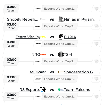
03:00
Esports World Cup 2026
12 авг
Shopify Rebellion
vs
Ninjas in Pyjamas
03:00
Esports World Cup 2026
12 авг
Team Vitality
vs
FURIA
03:00
Esports World Cup 2026
12 авг
NRG
vs
TSM
03:00
Esports World Cup 2026
12 авг
MIBR
vs
Spacestation Gaming
03:00
Esports World Cup 2026
12 авг
R8 Esports
vs
Team Falcons
03:00
Esports World Cup 2026
12 авг