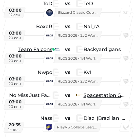
ToD
vs
TeD
03:00
Blizzard Classic Cup 2026
12 сен
BoxeR
vs
Nal_rA
03:00
RLCS 2026 - 2v2 World Championship
20 сен
Team Falcons
vs
Backyardigans
03:00
RLCS 2026 - 1v1 World Championship
20 сен
Nwpo
vs
Kv1
03:00
RLCS 2026 - 2v2 World Championship
20 сен
No Miss Just Fake
vs
Spacestation Gaming
03:00
RLCS 2026 - 1v1 World Championship
20 сен
Nass
vs
Diaz_(Brazilian_Player)
20:35
PlayVS College League 2025: Fall
14 дек