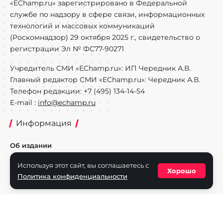
«EChamp.ru» зарегистрировано в Федеральной
службе по надзору в сфере связи, информационных
технологий и массовых коммуникаций
(Роскомнадзор) 29 октября 2025 г., свидетельство о
регистрации Эл № ФС77-90271
Учредитель СМИ «EChamp.ru»: ИП Чередник А.В.
Главный редактор СМИ «EChamp.ru»: Чередник А.В.
Телефон редакции: +7 (495) 134-14-54
E-mail :
info@echamp.ru
Информация
Об издании
Реклама на портале
Используя этот сайт, вы соглашаетесь с
Хорошо
Политика конфиденциальности
Политика конфиденциальности
Разделы