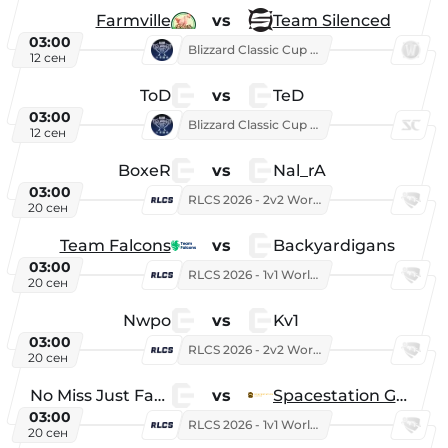
Farmville
vs
Team Silenced
03:00
Blizzard Classic Cup 2026
12 сен
ToD
vs
TeD
03:00
Blizzard Classic Cup 2026
12 сен
BoxeR
vs
Nal_rA
03:00
RLCS 2026 - 2v2 World Championship
20 сен
Team Falcons
vs
Backyardigans
03:00
RLCS 2026 - 1v1 World Championship
20 сен
Nwpo
vs
Kv1
03:00
RLCS 2026 - 2v2 World Championship
20 сен
No Miss Just Fake
vs
Spacestation Gaming
03:00
RLCS 2026 - 1v1 World Championship
20 сен