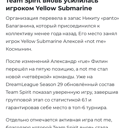
Team Spirit вновь усилилась
игроком Yellow Submarine
Организация перевела в запас Никиту «panto»
Балаганина, который присоединился к
коллективу менее года назад. Его место занял
игрок Yellow Submarine Алексей «not me»
Космынин.
После изменений Александр «rue» Филин
перешёл на пятую позицию, а not me стал
новой «четвёркой» команды. Уже на
DreamLeague Season 29 обновлённый состав
Team Spirit показал уверенную игру, завершив
групповой этап со статистикой 6:1 и
гарантировав себе место в топ-6 турнира.
Отдельно отмечается активная игра not me,
благодаря которой Team Spirit вновь стала