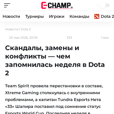
Новости
Турниры
Игроки
Команды
Dota 2
Новости
/
Dota 2
20 мая 2026, 20:05
333
1 мин
Скандалы, замены и
конфликты — чем
запомнилась неделя в Dota
2
Team Spirit провела перестановки в составе,
Xtreme Gaming столкнулась с внутренними
проблемами, а капитан Tundra Esports Нета
«33» Шапира поставил под сомнение статус
Esports World Cup. Последняя неделя в