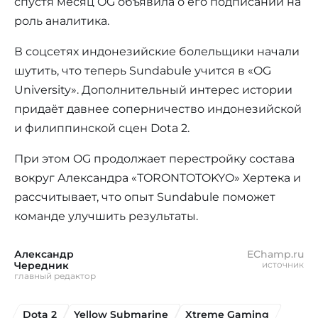
спустя месяц OG объявила о его подписании на
роль аналитика.
В соцсетях индонезийские болельщики начали
шутить, что теперь Sundabule учится в «OG
University». Дополнительный интерес истории
придаёт давнее соперничество индонезийской
и филиппинской сцен Dota 2.
При этом OG продолжает перестройку состава
вокруг Александра «TORONTOTOKYO» Хертека и
рассчитывает, что опыт Sundabule поможет
команде улучшить результаты.
Александр
EChamp.ru
Чередник
источник
главный редактор
Dota 2
Yellow Submarine
Xtreme Gaming