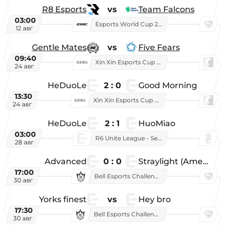
R8 Esports
vs
Team Falcons
03:00
Esports World Cup 2026
12 авг
Gentle Mates
vs
Five Fears
09:40
Xin Xin Esports Cup 2025
24 авг
HeDuoLe
2 : 0
Good Morning
13:30
Xin Xin Esports Cup 2026
24 авг
HeDuoLe
2 : 1
HuoMiao
03:00
R6 Unite League - Season 1
28 авг
Advanced
0 : 0
Straylight (American team)
17:00
Bell Esports Challenge 2026
30 авг
Yorks finest
vs
Hey bro
17:30
Bell Esports Challenge 2026
30 авг