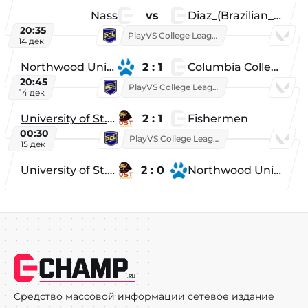
Nass
vs
Diaz_(Brazilian_Player)
20:35
PlayVS College League 2025: Fall
14 дек
Northwood University
2 : 1
Columbia College
20:45
PlayVS College League 2025: Fall
14 дек
University of St. Thomas
2 : 1
Fishermen
00:30
PlayVS College League 2025: Fall
15 дек
University of St. Thomas
2 : 0
Northwood University
Средство массовой информации сетевое издание