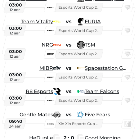
03:00
Esports World Cup 2026
12 авг
Team Vitality
vs
FURIA
03:00
Esports World Cup 2026
12 авг
NRG
vs
TSM
03:00
Esports World Cup 2026
12 авг
MIBR
vs
Spacestation Gaming
03:00
Esports World Cup 2026
12 авг
R8 Esports
vs
Team Falcons
03:00
Esports World Cup 2026
12 авг
Gentle Mates
vs
Five Fears
09:40
Xin Xin Esports Cup 2025
24 авг
HeDuoLe
2 : 0
Good Morning