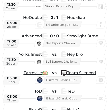
13:30
Xin Xin Esports Cup 2026
24 авг
HeDuoLe
2 : 1
HuoMiao
03:00
R6 Unite League - Season 1
28 авг
Advanced
0 : 0
Straylight (American team)
17:00
Bell Esports Challenge 2026
30 авг
Yorks finest
vs
Hey bro
17:30
Bell Esports Challenge 2026
30 авг
Farmville
vs
Team Silenced
03:00
Blizzard Classic Cup 2026
12 сен
ToD
vs
TeD
03:00
Blizzard Classic Cup 2026
12 сен
BoxeR
vs
Nal_rA