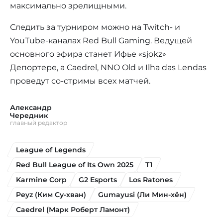
максимально зрелищными.
Следить за турниром можно на Twitch- и
YouTube-каналах Red Bull Gaming. Ведущей
основного эфира станет Ифье «sjokz»
Депортере, а Caedrel, NNO Old и Ilha das Lendas
проведут со-стримы всех матчей.
Александр
Чередник
главный редактор
League of Legends
Red Bull League of Its Own 2025
T1
Karmine Corp
G2 Esports
Los Ratones
Peyz (Ким Су-хван)
Gumayusi (Ли Мин-хён)
Caedrel (Марк Роберт Ламонт)