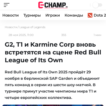
Новости
Турниры
Игроки
Команды
Dota 2
Новости
/
League of Legends
28 ноя 2025, 11:00
355
1 мин
G2, T1 и Karmine Corp вновь
встретятся на сцене Red Bull
League of Its Own
Red Bull League of Its Own 2025 пройдёт 29
ноября в берлинской SAP Garden и объединит
пять команд в серии из шести шоу-матчей. В
турнире примут участие чемпионы мира T1 и
четыре европейских коллектива.