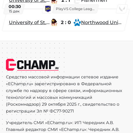
University of St. Thomas
2 : 1
Fishermen
00:30
PlayVS College League 2025: Fall
15 дек
University of St. Thomas
2 : 0
Northwood University
Средство массовой информации сетевое издание
«EChamp.ru» зарегистрировано в Федеральной
службе по надзору в сфере связи, информационных
технологий и массовых коммуникаций
(Роскомнадзор) 29 октября 2025 г., свидетельство о
регистрации Эл № ФС77-90271
Учредитель СМИ «EChamp.ru»: ИП Чередник А.В.
Главный редактор СМИ «EChamp.ru»: Чередник А.В.