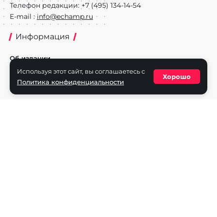
Телефон редакции: +7 (495) 134-14-54
E-mail :
info@echamp.ru
Информация
Об издании
Используя этот сайт, вы соглашаетесь с
Реклама на портале
Хорошо
Политика конфиденциальности
Политика конфиденциальности
Разделы
Новости
Турниры
Игроки
Команды
Игры