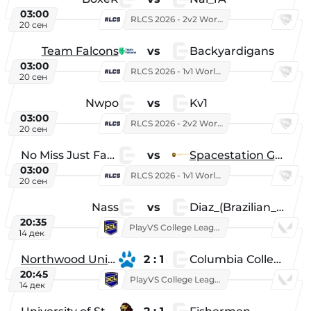
03:00
RLCS 2026 - 2v2 World Championship
20 сен
Team Falcons
vs
Backyardigans
03:00
RLCS 2026 - 1v1 World Championship
20 сен
Nwpo
vs
Kv1
03:00
RLCS 2026 - 2v2 World Championship
20 сен
No Miss Just Fake
vs
Spacestation Gaming
03:00
RLCS 2026 - 1v1 World Championship
20 сен
Nass
vs
Diaz_(Brazilian_Player)
20:35
PlayVS College League 2025: Fall
14 дек
Northwood University
2 : 1
Columbia College
20:45
PlayVS College League 2025: Fall
14 дек