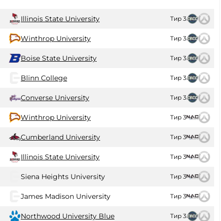
Illinois State University
Тир 3
Winthrop University
Тир 3
Boise State University
Тир 3
Blinn College
Тир 3
Converse University
Тир 3
Winthrop University
Тир 3
Cumberland University
Тир 3
Illinois State University
Тир 3
Siena Heights University
Тир 3
James Madison University
Тир 3
Northwood University Blue
Тир 3