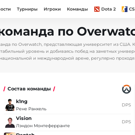
вости
Турниры
Игроки
Команды
Dota 2
CS
y команда по Overwat
анда по Overwatch, представляющая университет из США. К
абильный уровень и добиваясь побед на заметных универс
 национальной и международной арене, регулярно проходя
Состав команды
k1ng
DPS
Рене Ранхель
Vision
DPS
Лэндон Монтеферранте