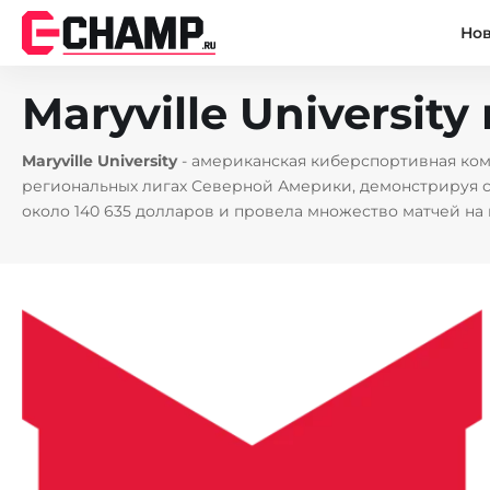
Но
Maryville Universit
Maryville University
- американская киберспортивная ком
региональных лигах Северной Америки, демонстрируя ст
около 140 635 долларов и провела множество матчей на