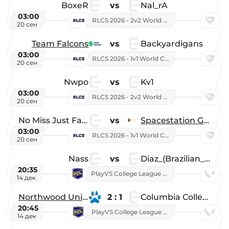
BoxeR
vs
Nal_rA
03:00
RLCS 2026 - 2v2 World Championship
20 сен
Team Falcons
vs
Backyardigans
03:00
RLCS 2026 - 1v1 World Championship
20 сен
Nwpo
vs
Kv1
03:00
RLCS 2026 - 2v2 World Championship
20 сен
No Miss Just Fake
vs
Spacestation Gaming
03:00
RLCS 2026 - 1v1 World Championship
20 сен
Nass
vs
Diaz_(Brazilian_Player)
20:35
PlayVS College League 2025: Fall
14 дек
Northwood University
2 : 1
Columbia College
20:45
PlayVS College League 2025: Fall
14 дек