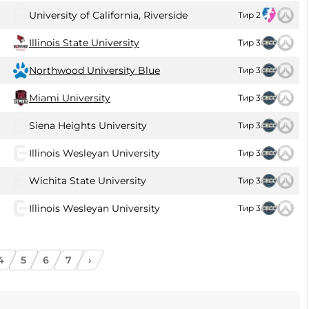
University of California, Riverside
Тир 2
Illinois State University
Тир 3
Northwood University Blue
Тир 3
Miami University
Тир 3
Siena Heights University
Тир 3
Illinois Wesleyan University
Тир 3
Wichita State University
Тир 3
Illinois Wesleyan University
Тир 3
4
5
6
7
›