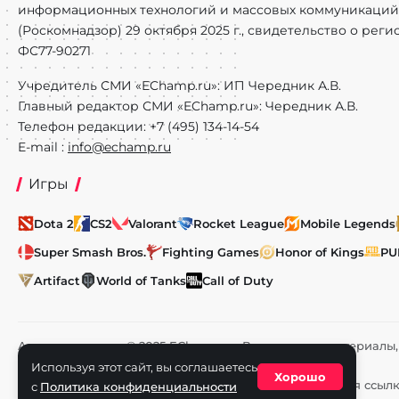
информационных технологий и массовых коммуникаций
(Роскомнадзор) 29 октября 2025 г., свидетельство о рег
ФС77-90271
Учредитель СМИ «EChamp.ru»: ИП Чередник А.В.
Главный редактор СМИ «EChamp.ru»: Чередник А.В.
Телефон редакции: +7 (495) 134-14-54
E-mail :
info@echamp.ru
Игры
Dota 2
CS2
Valorant
Rocket League
Mobile Legends
Super Smash Bros.
Fighting Games
Honor of Kings
PU
Artifact
World of Tanks
Call of Duty
Авторское право © 2025 EChamp.ru. Все права на материал
и смежных правах.
Используя этот сайт, вы соглашаетесь
Хорошо
При любом использовании материалов сайта активная ссыл
с
Политика конфиденциальности