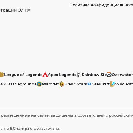
Политика конфиденциальнос
истрации Эл №
League of Legends
Apex Legends
Rainbow Six
Overwatc
BG: Battlegrounds
Warcraft
Brawl Stars
StarCraft
Wild Rif
ы, размещенные на сайте, защищены в соответствии с российск
ка на
EChamp.ru
обязательна.