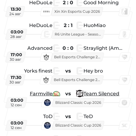
HeDuoLe
2 : 0
Good Morning
13:30
Xin Xin Esports Cup 2026
24 авг
HeDuoLe
2 : 1
HuoMiao
03:00
R6 Unite League - Season 1
28 авг
Advanced
0 : 0
Straylight (American team)
17:00
Bell Esports Challenge 2026
30 авг
Yorks finest
vs
Hey bro
17:30
Bell Esports Challenge 2026
30 авг
Farmville
vs
Team Silenced
03:00
Blizzard Classic Cup 2026
12 сен
ToD
vs
TeD
03:00
Blizzard Classic Cup 2026
12 сен