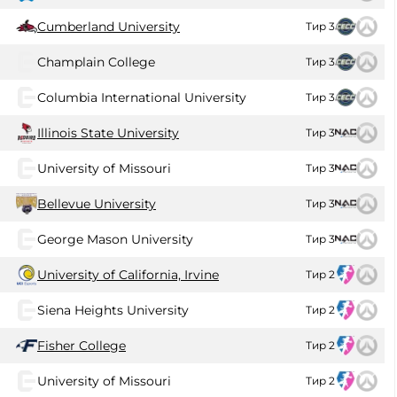
Cumberland University
Тир 3
Champlain College
Тир 3
Columbia International University
Тир 3
Illinois State University
Тир 3
University of Missouri
Тир 3
Bellevue University
Тир 3
George Mason University
Тир 3
University of California, Irvine
Тир 2
Siena Heights University
Тир 2
Fisher College
Тир 2
University of Missouri
Тир 2