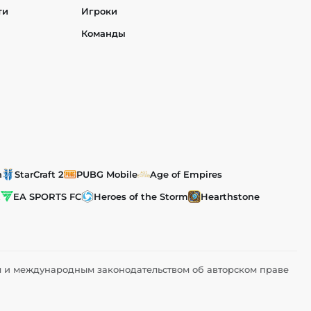
ти
Игроки
Команды
h
StarCraft 2
PUBG Mobile
Age of Empires
t
EA SPORTS FC
Heroes of the Storm
Hearthstone
им и международным законодательством об авторском праве