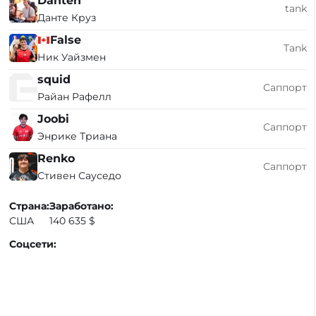
Danteh
tank
Данте Круз
False
Tank
Ник Уайзмен
squid
Саппорт
Райан Рафелл
Joobi
Саппорт
Энрике Триана
Renko
Саппорт
Стивен Сауседо
Страна:
Заработано:
США
140 635 $
Соцсети: