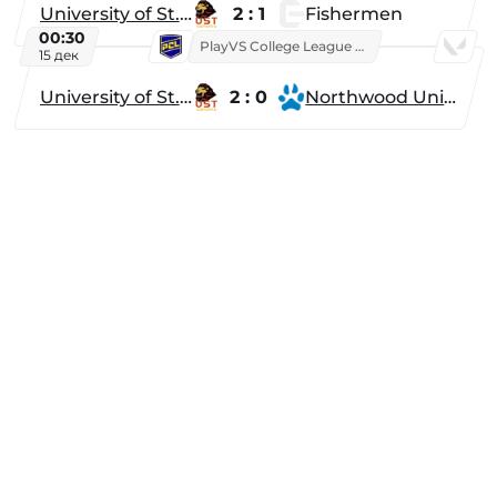
University of St. Thomas
2 : 1
Fishermen
00:30
PlayVS College League 2025: Fall
15 дек
University of St. Thomas
2 : 0
Northwood University