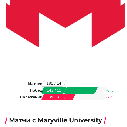
Матчей
181 / 14
Побед
78%
142 / 11
Поражений
22%
39 / 3
Матчи с Maryville University