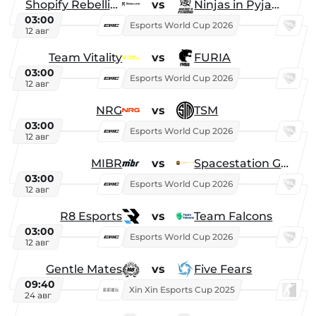
Shopify Rebellion
vs
Ninjas in Pyjamas
03:00
Esports World Cup 2026
12 авг
Team Vitality
vs
FURIA
03:00
Esports World Cup 2026
12 авг
NRG
vs
TSM
03:00
Esports World Cup 2026
12 авг
MIBR
vs
Spacestation Gaming
03:00
Esports World Cup 2026
12 авг
R8 Esports
vs
Team Falcons
03:00
Esports World Cup 2026
12 авг
Gentle Mates
vs
Five Fears
09:40
Xin Xin Esports Cup 2025
24 авг