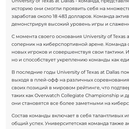
University of Texas at Dallas - команда, предст
историю они смогли проявить себя на множеств
заработав около 18 483 долларов. Команда акти
демонстрируя высокий уровень игры и слаженн
С момента своего основания University of Texas
соперник на киберспортивной арене. Команда 
новых игроков и совершенствуя свои тактики. И
но и способствует укреплению команды как еди
В последние годы University of Texas at Dallas 
выходя в плей-офф на различных соревнования
своих позиций в мировом рейтинге, что подтве
таких как Overwatch Collegiate Championship и
они становятся все более заметными на кибер
Состав команды включает в себя талантливых иг
общий успех. Университетская команда также а