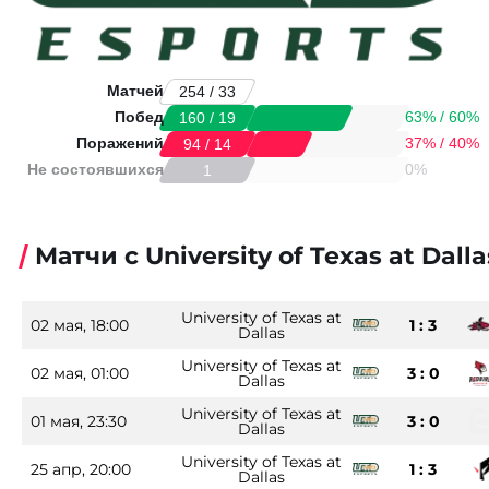
Матчей
254 / 33
Побед
63% / 60%
160 / 19
Поражений
37% / 40%
94 / 14
Не состоявшихся
0%
1
Матчи с University of Texas at Dalla
University of Texas at
02 мая, 18:00
1 : 3
Dallas
University of Texas at
02 мая, 01:00
3 : 0
Dallas
University of Texas at
01 мая, 23:30
3 : 0
Dallas
University of Texas at
25 апр, 20:00
1 : 3
Dallas