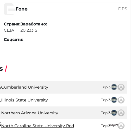
Fone
DPS
Страна:
Заработано:
США
20 233 $
Соцсети:
s
Cumberland University
Тир 3
Illinois State University
Тир 3
Northern Arizona University
Тир 3
North Carolina State University Red
Тир 3