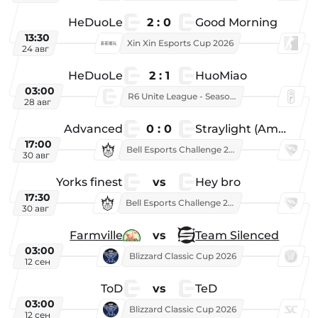
HeDuoLe
2 : 0
Good Morning
13:30
Xin Xin Esports Cup 2026
24 авг
HeDuoLe
2 : 1
HuoMiao
03:00
R6 Unite League - Season 1
28 авг
Advanced
0 : 0
Straylight (American team)
17:00
Bell Esports Challenge 2026
30 авг
Yorks finest
vs
Hey bro
17:30
Bell Esports Challenge 2026
30 авг
Farmville
vs
Team Silenced
03:00
Blizzard Classic Cup 2026
12 сен
ToD
vs
TeD
03:00
Blizzard Classic Cup 2026
12 сен