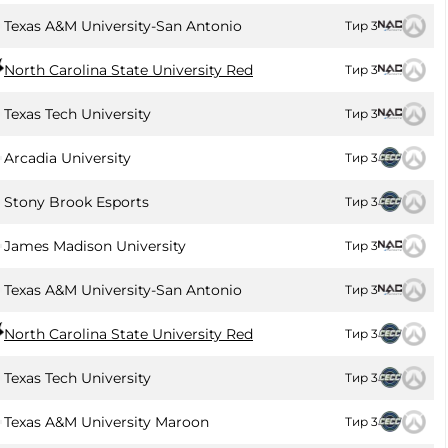
Texas A&M University-San Antonio
Тир 3
North Carolina State University Red
Тир 3
Texas Tech University
Тир 3
Arcadia University
Тир 3
Stony Brook Esports
Тир 3
James Madison University
Тир 3
Texas A&M University-San Antonio
Тир 3
North Carolina State University Red
Тир 3
Texas Tech University
Тир 3
Texas A&M University Maroon
Тир 3