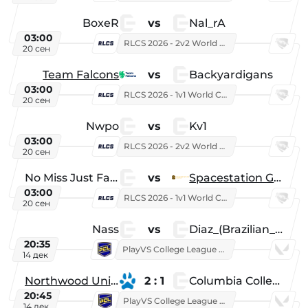
BoxeR
vs
Nal_rA
03:00
RLCS 2026 - 2v2 World Championship
20 сен
Team Falcons
vs
Backyardigans
03:00
RLCS 2026 - 1v1 World Championship
20 сен
Nwpo
vs
Kv1
03:00
RLCS 2026 - 2v2 World Championship
20 сен
No Miss Just Fake
vs
Spacestation Gaming
03:00
RLCS 2026 - 1v1 World Championship
20 сен
Nass
vs
Diaz_(Brazilian_Player)
20:35
PlayVS College League 2025: Fall
14 дек
Northwood University
2 : 1
Columbia College
20:45
PlayVS College League 2025: Fall
14 дек