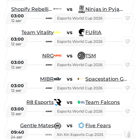
Shopify Rebellion
vs
Ninjas in Pyjamas
03:00
Esports World Cup 2026
12 авг
Team Vitality
vs
FURIA
03:00
Esports World Cup 2026
12 авг
NRG
vs
TSM
03:00
Esports World Cup 2026
12 авг
MIBR
vs
Spacestation Gaming
03:00
Esports World Cup 2026
12 авг
R8 Esports
vs
Team Falcons
03:00
Esports World Cup 2026
12 авг
Gentle Mates
vs
Five Fears
09:40
Xin Xin Esports Cup 2025
24 авг