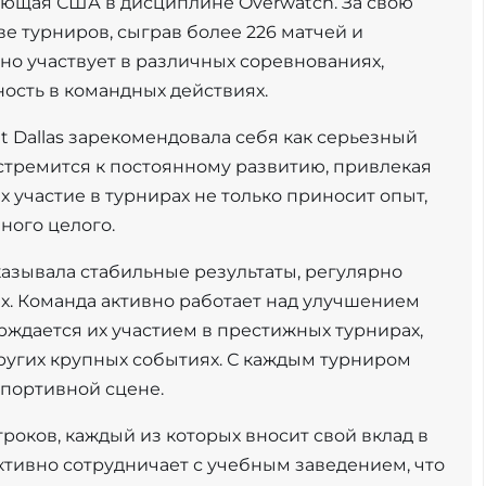
авляющая США в дисциплине Overwatch. За свою
е турниров, сыграв более 226 матчей и
вно участвует в различных соревнованиях,
ость в командных действиях.
 at Dallas зарекомендовала себя как серьезный
стремится к постоянному развитию, привлекая
х участие в турнирах не только приносит опыт,
ного целого.
показывала стабильные результаты, регулярно
х. Команда активно работает над улучшением
рждается их участием в престижных турнирах,
 других крупных событиях. С каждым турниром
спортивной сцене.
роков, каждый из которых вносит свой вклад в
ктивно сотрудничает с учебным заведением, что