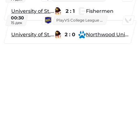
University of St. Thomas
2 : 1
Fishermen
00:30
PlayVS College League 2025: Fall
15 дек
University of St. Thomas
2 : 0
Northwood University