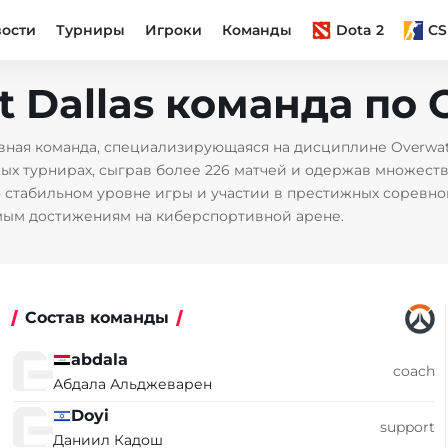
вости
Турниры
Игроки
Команды
Dota 2
CS
 at Dallas команда по
вная команда, специализирующаяся на дисциплине Overwat
ых турнирах, сыграв более 226 матчей и одержав множеств
 о стабильном уровне игры и участии в престижных соревно
имым достижениям на киберспортивной арене.
Состав команды
abdala
coach
Абдала Альджеварен
Doyi
support
Даниил Кадош