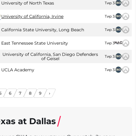
University of North Texas
Тир 3
University of California, Irvine
Тир 3
California State University, Long Beach
Тир 3
East Tennessee State University
Тир 3
University of California, San Diego Defenders
Тир 3
of Geisel
UCLA Academy
Тир 3
5
6
7
8
9
›
xas at Dallas