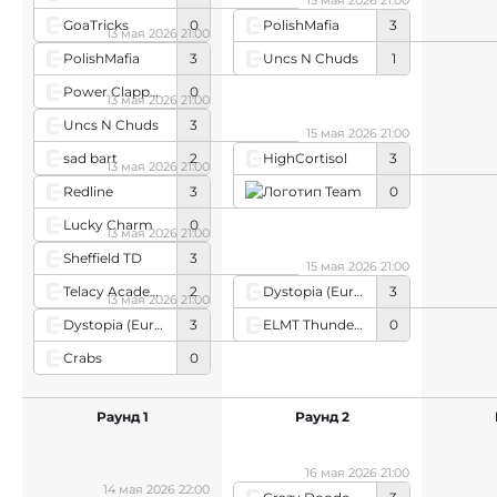
15 мая 2026 21:00
GoaTricks
0
PolishMafia
3
13 мая 2026 21:00
Uncs N Chuds
1
PolishMafia
3
Power Clappers
0
13 мая 2026 21:00
Uncs N Chuds
3
15 мая 2026 21:00
sad bart
2
HighCortisol
3
13 мая 2026 21:00
Team 
0
Redline
3
Lucky Charm
0
13 мая 2026 21:00
Sheffield TD
3
15 мая 2026 21:00
Telacy Academy
2
Dystopia (European team)
3
13 мая 2026 21:00
ELMT Thunders
0
Dystopia (European team)
3
Crabs
0
Раунд 1
Раунд 2
16 мая 2026 21:00
14 мая 2026 22:00