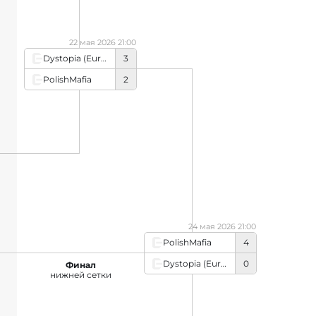
22 мая 2026 21:00
Dystopia (European team)
3
PolishMafia
2
24 мая 2026 21:00
PolishMafia
4
Dystopia (European team)
0
Финал
нижней сетки