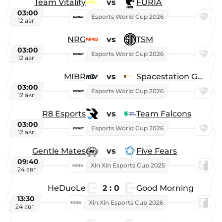
Team Vitality
vs
FURIA
03:00
Esports World Cup 2026
12 авг
NRG
vs
TSM
03:00
Esports World Cup 2026
12 авг
MIBR
vs
Spacestation Gaming
03:00
Esports World Cup 2026
12 авг
R8 Esports
vs
Team Falcons
03:00
Esports World Cup 2026
12 авг
Gentle Mates
vs
Five Fears
09:40
Xin Xin Esports Cup 2025
24 авг
HeDuoLe
2 : 0
Good Morning
13:30
Xin Xin Esports Cup 2026
24 авг