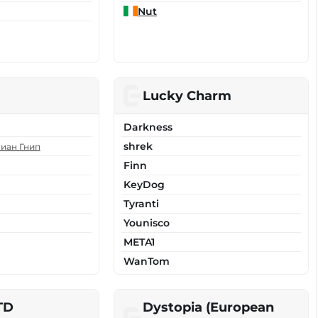
Nut
Lucky Charm
Darkness
shrek
иан Гнип
Finn
KeyDog
Tyranti
Younisco
META1
WanTom
 TD
Dystopia (European