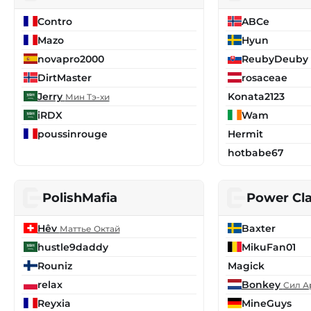
Contro
ABCe
Mazo
Hyun
novapro2000
ReubyDeuby
DirtMaster
rosaceae
Jerry
Konata2123
Мин Тэ-хи
iRDX
Wam
poussinrouge
Hermit
hotbabe67
PolishMafia
Power Cl
Hêv
Baxter
Маттье Октай
hustle9daddy
MikuFan01
Rouniz
Magick
relax
Bonkey
Сил А
Reyxia
MineGuys