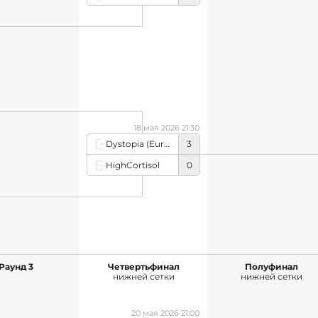
Peps Academy
18 мая 2026 21:30
Dystopia (European team)
3
HighCortisol
0
Раунд 3
Четвертьфинал
Полуфинал
нижней сетки
нижней сетки
20 мая 2026 21:00