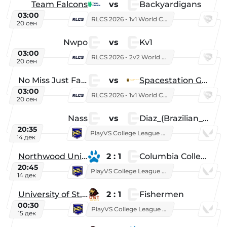
Team Falcons
vs
Backyardigans
03:00
RLCS 2026 - 1v1 World Championship
20 сен
Nwpo
vs
Kv1
03:00
RLCS 2026 - 2v2 World Championship
20 сен
No Miss Just Fake
vs
Spacestation Gaming
03:00
RLCS 2026 - 1v1 World Championship
20 сен
Nass
vs
Diaz_(Brazilian_Player)
20:35
PlayVS College League 2025: Fall
14 дек
Northwood University
2 : 1
Columbia College
20:45
PlayVS College League 2025: Fall
14 дек
University of St. Thomas
2 : 1
Fishermen
00:30
PlayVS College League 2025: Fall
15 дек