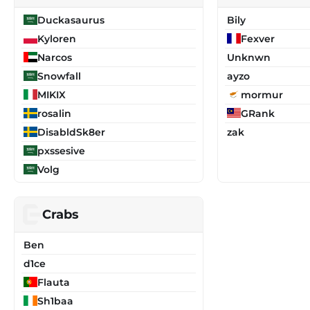
Duckasaurus
Bily
Kyloren
Fexver
Narcos
Unknwn
Snowfall
ayzo
MIKIX
mormur
rosalin
GRank
DisabldSk8er
zak
pxssesive
Volg
Crabs
Ben
d1ce
Flauta
Sh1baa