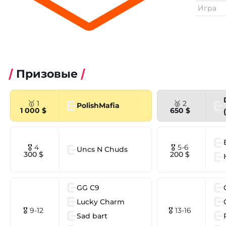
Игра
Призовые
🥇 1
🥈 2
PolishMafia
1 000 $
650 $
🎖 4
🎖 5-6
Uncs N Chuds
300 $
200 $
GG C9
Lucky Charm
🎖 9-12
🎖 13-16
Sad bart