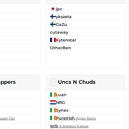
jpc
ykszeta
GaZu
cutaway
Kytenstar
OtherBen
appers
Uncs N Chuds
Luan
NRG
Synex
PureIrish
рьян Тал
Адам Хили
gcb
Кэмерон Карни