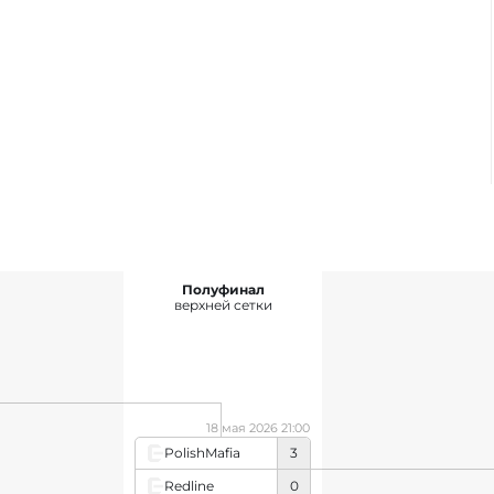
Полуфинал
верхней сетки
18 мая 2026 21:00
PolishMafia
3
Redline
0