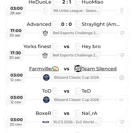
HeDuoLe
2 : 1
HuoMiao
03:00
R6 Unite League - Season 1
28 авг
Advanced
0 : 0
Straylight (American team)
17:00
Bell Esports Challenge 2026
30 авг
Yorks finest
vs
Hey bro
17:30
Bell Esports Challenge 2026
30 авг
Farmville
vs
Team Silenced
03:00
Blizzard Classic Cup 2026
12 сен
ToD
vs
TeD
03:00
Blizzard Classic Cup 2026
12 сен
BoxeR
vs
Nal_rA
03:00
RLCS 2026 - 2v2 World Championship
20 сен