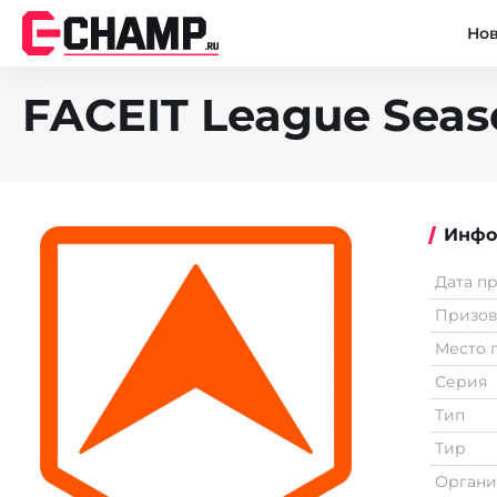
Но
FACEIT League Seas
Инфо
Дата п
Призо
Место 
Серия
Тип
Тир
Органи