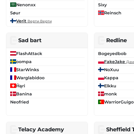
Nenonxx
Sixy
Søur
Reinsch
Verit
Верти Верти
Sad bart
Redline
FlashAttack
Bogeyedbob
oompa
FakeJake
Дам
StarWinks
NoXuu
Warglabidoo
Kappa
Ĥąri
Elkku
Banina
monk
Neofried
WarriorGuigo
Telacy Academy
Sheffield