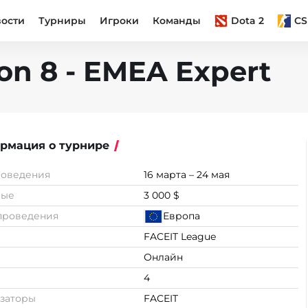
вости
Турниры
Игроки
Команды
Dota 2
CS
on 8 - EMEA Expert
рмация о турнире
роведения
16 марта – 24 мая
вые
3 000 $
проведения
Европа
FACEIT League
Онлайн
4
заторы
FACEIT