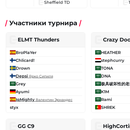
Sheffield TD
Участники турнира
ELMT Thunders
Crazy Do
BroPlaYer
HEATHER
Chlicard!
stephcurry
Drown
TONA
Depsi
DNA
Ярко Сипиля
Grey
极具破坏性的老
Ayumi
K1M
IqMighty
Rami
Валентин Эрнандес
styx
SHREK
GG C9
HighCorti