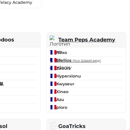
Telacy Academy
odoos
Team Peps Academy
Nexo
Stellios
Ноэ Швайгардт
Zaouri
Hyperxionu
鼠
Kwyseur
Xineo
Azu
ploro
sol
GoaTricks