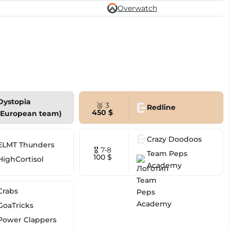
Overwatch
Dystopia
🥉 3
Redline
450 $
(European team)
Crazy Doodoos
ELMT Thunders
🎖 7-8
Team Peps
100 $
HighCortisol
Academy
Crabs
GoaTricks
Power Clappers