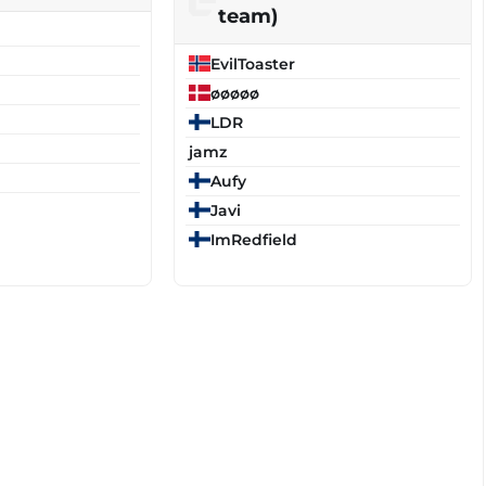
team)
EvilToaster
øøøøø
LDR
jamz
Aufy
Javi
ImRedfield