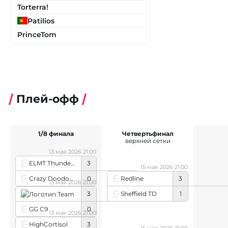
Torterra!
Patilios
PrinceTom
Плей-офф
1/8 финала
Четвертьфинал
верхней сетки
13 мая 2026 21:00
ELMT Thunders
3
15 мая 2026 21:00
Crazy Doodoos
0
Redline
3
13 мая 2026 21:00
Sheffield TD
1
Team Peps Academy
3
GG C9
0
13 мая 2026 21:00
HighCortisol
3