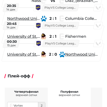
Nass
vs
Diaz_(Brazilian_Player)
20:35
PlayVS College League 2025: Fall
14 дек
Northwood University
2 : 1
Columbia College
20:45
PlayVS College League 2025: Fall
14 дек
University of St. Thomas
2 : 1
Fishermen
00:30
PlayVS College League 2025: Fall
15 дек
University of St. Thomas
2 : 0
Northwood University
Плей-офф
Четвертьфинал
Полуфинал
верхней сетки
верхней сетки
Vortex
2