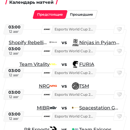
Календарь матчей
Предстоящие
Прошедшие
03:00
Esports World Cup 2026
12 авг
Shopify Rebellion
vs
Ninjas in Pyjamas
03:00
Esports World Cup 2026
12 авг
Team Vitality
vs
FURIA
03:00
Esports World Cup 2026
12 авг
NRG
vs
TSM
03:00
Esports World Cup 2026
12 авг
MIBR
vs
Spacestation Gaming
03:00
Esports World Cup 2026
12 авг
R8 Esports
vs
Team Falcons