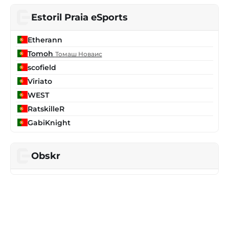
Estoril Praia eSports
Etherann
Tomoh
Томаш Новаис
scofield
Viriato
WEST
RatskilleR
GabiKnight
Obskr