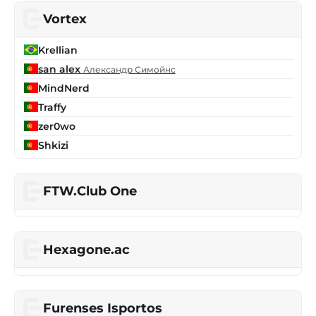
Vortex
Krellian
san alex
Александр Симойнс
MindNerd
Traffy
zer0wo
Shkizi
FTW.Club One
Hexagone.ac
Furenses Isportos