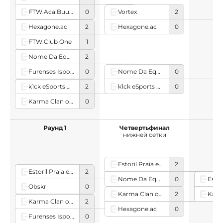
FTW.Aca Buunuki
0
Vortex
2
Hexagone.ac
0
Hexagone.ac
2
FTW.Club One
1
Nome Da Equipa
2
Furenses Isportos
0
Nome Da Equipa
0
k1ck eSports Club
0
k1ck eSports Club
2
Karma Clan of Games
0
Раунд 1
Четвертьфинал
П
нижней сетки
ни
Estoril Praia eSports
2
Estoril Praia eSports
2
Nome Da Equipa
0
Obskr
0
Karma Clan of Games
2
Karma Clan of Games
2
Hexagone.ac
0
Furenses Isportos
0