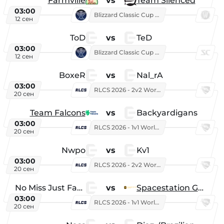
Farmville
vs
Team Silenced
03:00
Blizzard Classic Cup 2026
12 сен
ToD
vs
TeD
03:00
Blizzard Classic Cup 2026
12 сен
BoxeR
vs
Nal_rA
03:00
RLCS 2026 - 2v2 World Championship
20 сен
Team Falcons
vs
Backyardigans
03:00
RLCS 2026 - 1v1 World Championship
20 сен
Nwpo
vs
Kv1
03:00
RLCS 2026 - 2v2 World Championship
20 сен
No Miss Just Fake
vs
Spacestation Gaming
03:00
RLCS 2026 - 1v1 World Championship
20 сен