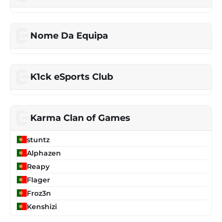
Nome Da Equipa
K1ck eSports Club
Karma Clan of Games
stuntz
Alphazen
Reapy
Flager
Froz3n
Kenshizi