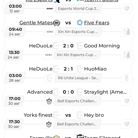
03:00
Esports World Cup 2026
12 авг
Gentle Mates
vs
Five Fears
09:40
Xin Xin Esports Cup 2025
24 авг
HeDuoLe
2 : 0
Good Morning
13:30
Xin Xin Esports Cup 2026
24 авг
HeDuoLe
2 : 1
HuoMiao
03:00
R6 Unite League - Season 1
28 авг
Advanced
0 : 0
Straylight (American team)
17:00
Bell Esports Challenge 2026
30 авг
Yorks finest
vs
Hey bro
17:30
Bell Esports Challenge 2026
30 авг