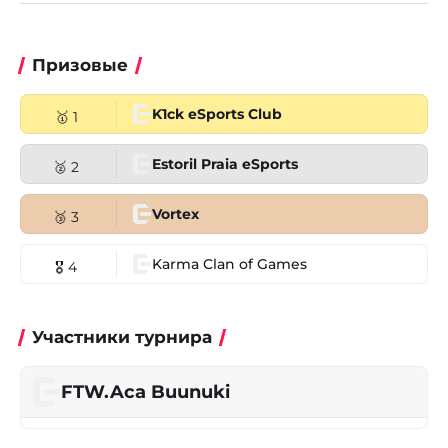
Призовые
K1ck eSports Club
🥇 1
Estoril Praia eSports
🥈 2
Vortex
🥉 3
Karma Clan of Games
🎖 4
Участники турнира
FTW.Aca Buunuki