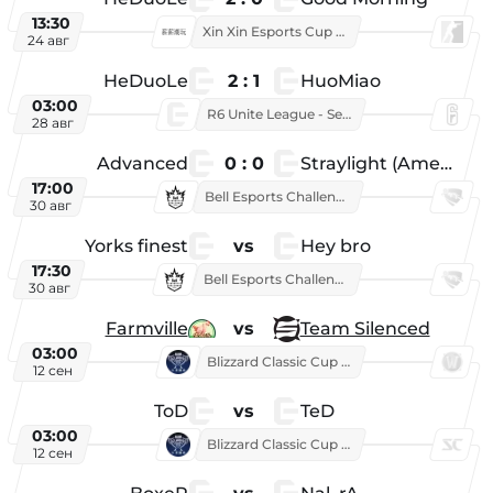
13:30
Xin Xin Esports Cup 2026
24 авг
HeDuoLe
2 : 1
HuoMiao
03:00
R6 Unite League - Season 1
28 авг
Advanced
0 : 0
Straylight (American team)
17:00
Bell Esports Challenge 2026
30 авг
Yorks finest
vs
Hey bro
17:30
Bell Esports Challenge 2026
30 авг
Farmville
vs
Team Silenced
03:00
Blizzard Classic Cup 2026
12 сен
ToD
vs
TeD
03:00
Blizzard Classic Cup 2026
12 сен