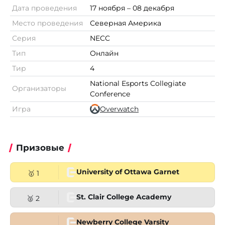
Дата проведения
17 ноября – 08 декабря
Место проведения
Северная Америка
Серия
NECC
Тип
Онлайн
Тир
4
National Esports Collegiate
Организаторы
Conference
Игра
Overwatch
Призовые
University of Ottawa Garnet
🥇 1
St. Clair College Academy
🥈 2
Newberry College Varsity