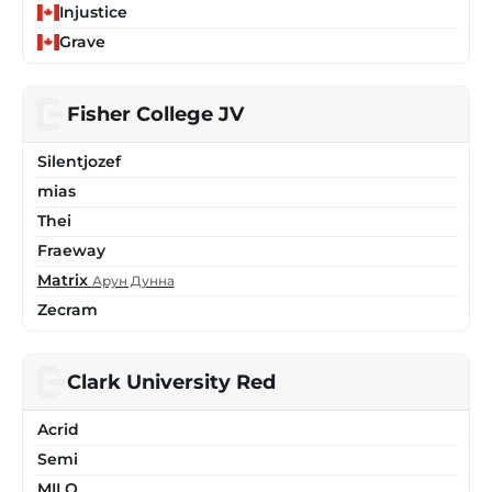
Injustice
Grave
Fisher College JV
Silentjozef
mias
Thei
Fraeway
Matrix
Арун Дунна
Zecram
Clark University Red
Acrid
Semi
MILO