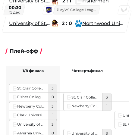
University of St. Thomas
2 : 1
Fishermen
00:30
PlayVS College League 2025: Fall
15 дек
University of St. Thomas
2 : 0
Northwood University
Плей-офф
1/8 финала
Четвертьфинал
St. Clair College Academy
3
Fisher College JV
0
St. Clair College Academy
3
Newberry College Varsity
1
Newberry College Varsity
3
Clark University Red
1
University of Ottawa Garnet
3
Alvernia University
0
University of Ottawa Garnet
3