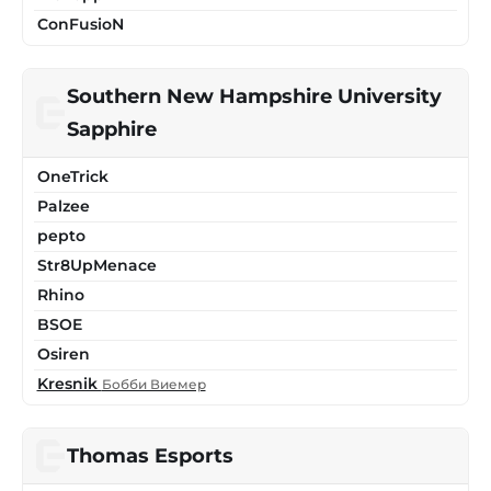
ConFusioN
Southern New Hampshire University
Sapphire
OneTrick
Palzee
pepto
Str8UpMenace
Rhino
BSOE
Osiren
Kresnik
Бобби Виемер
Thomas Esports