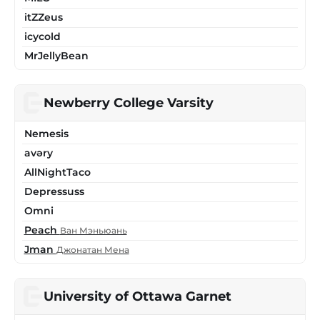
itZZeus
icycold
MrJellyBean
Newberry College Varsity
Nemesis
avǝry
AllNightTaco
Depressuss
Omni
Peach
Ван Мэньюань
Jman
Джонатан Мена
University of Ottawa Garnet