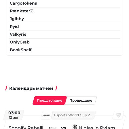
CargoTokens
PranksterZ
Jgibby
Ryid
Valkyrie
OnlyGrab
BookShelf
Календарь матчей
Предстоящие
Прошедшие
03:00
Esports World Cup 2026
12 авг
Shopify Rebellion
vs
Ninjas in Pyjamas