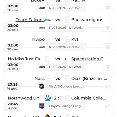
BoxeR
vs
Nal_rA
03:00
RLCS 2026 - 2v2 World Championship
20 сен
Team Falcons
vs
Backyardigans
03:00
RLCS 2026 - 1v1 World Championship
20 сен
Nwpo
vs
Kv1
03:00
RLCS 2026 - 2v2 World Championship
20 сен
No Miss Just Fake
vs
Spacestation Gaming
03:00
RLCS 2026 - 1v1 World Championship
20 сен
Nass
vs
Diaz_(Brazilian_Player)
20:35
PlayVS College League 2025: Fall
14 дек
Northwood University
2 : 1
Columbia College
20:45
PlayVS College League 2025: Fall
14 дек