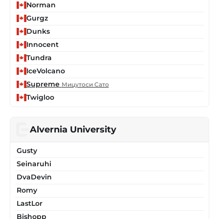
Norman
Gurgz
Dunks
Innocent
Tundra
IceVolcano
Supreme
Мицутоси Сато
Twigloo
Alvernia University
Gusty
Seinaruhi
DvaDevin
Romy
LastLor
Bishopp