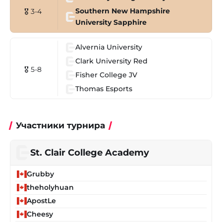
Southern New Hampshire
🎖 3-4
University Sapphire
Alvernia University
Clark University Red
🎖 5-8
Fisher College JV
Thomas Esports
Участники турнира
St. Clair College Academy
Grubby
theholyhuan
ApostLe
Cheesy