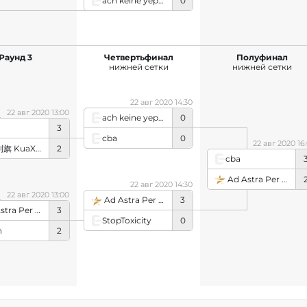
ach keine yep rooster
0
Раунд 3
Четвертьфинал
Полуфинал
нижней сетки
нижней сетки
22 авг 2020 14:30
22 авг 2020 13:00
ach keine yep rooster
0
3
cba
0
22 авг 2020 16
跨性別旗 KuaXingbieQi
2
cba
Ad Astra Per Aspera
22 авг 2020 14:30
22 авг 2020 13:00
Ad Astra Per Aspera
3
ra Per Aspera
3
StopToxicity
0
h
2