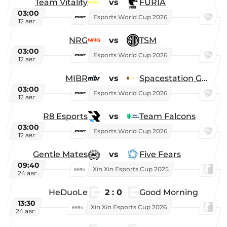
Team Vitality
vs
FURIA
03:00
Esports World Cup 2026
12 авг
NRG
vs
TSM
03:00
Esports World Cup 2026
12 авг
MIBR
vs
Spacestation Gaming
03:00
Esports World Cup 2026
12 авг
R8 Esports
vs
Team Falcons
03:00
Esports World Cup 2026
12 авг
Gentle Mates
vs
Five Fears
09:40
Xin Xin Esports Cup 2025
24 авг
HeDuoLe
2 : 0
Good Morning
13:30
Xin Xin Esports Cup 2026
24 авг