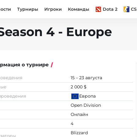
вости
Турниры
Игроки
Команды
Dota 2
CS
Season 4 - Europe
рмация о турнире
роведения
15 – 23 августа
вые
2 000 $
проведения
Европа
Open Division
Онлайн
4
Blizzard
заторы