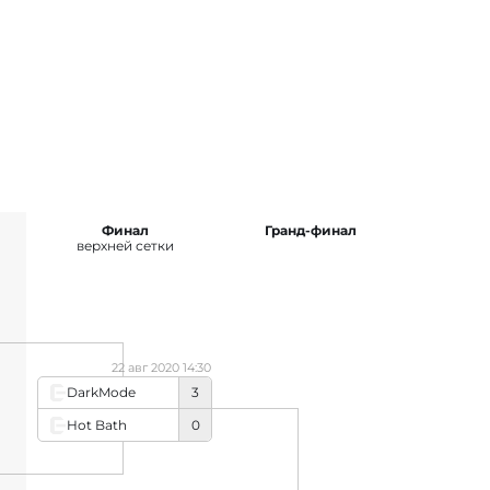
Финал
Гранд-финал
верхней сетки
22 авг 2020 14:30
DarkMode
3
Hot Bath
0