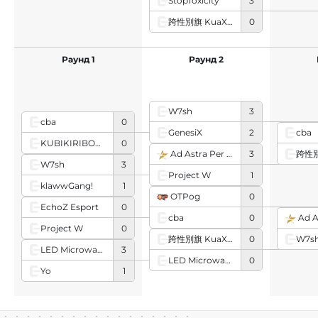
StopToxicity
3
跨性別旗 KuaXingbieQi
0
Раунд 1
Раунд 2
W7sh
3
cba
0
GenesiX
2
cba
KUBIKIRIBOCHO
0
Ad Astra Per Aspera
3
W7sh
3
Project W
1
klawwGang!
1
OTPog
0
EchoZ Esport
0
cba
0
Ad Ast
Project W
0
W7s
跨性別旗 KuaXingbieQi
0
LED Microwave
3
LED Microwave
0
Yo
1