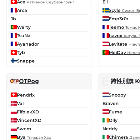
Ace
Eli
Ратчанон Сеубвонгрунг
Arca
Scyle
Симон Б
Jix
Emp3r0r
Werty
Teemo
Томас 
TsuNà
hazox
Антуан 
Ayanador
Levitate
Никл
Tyb
MeiDay
Нелсо
Snappe
OTPog
跨性別旗 Ku
Pendrix
Snoopy
Val
Braven
FifolekXD
Fume
VincentXD
Olly
Swem
Neddy
Bya
Chimera
Тяньран Хао
Дани