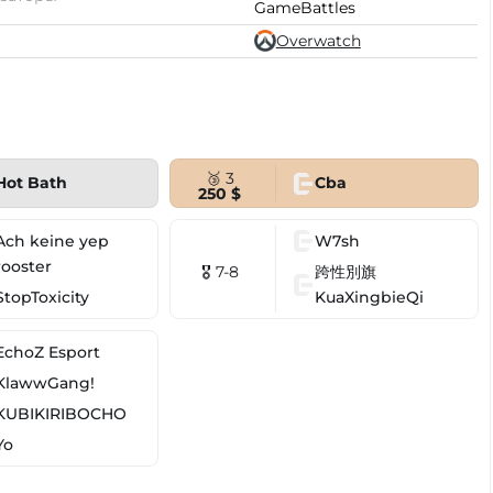
GameBattles
Overwatch
🥉 3
Hot Bath
Cba
250 $
Ach keine yep
W7sh
rooster
跨性別旗
🎖 7-8
StopToxicity
KuaXingbieQi
EchoZ Esport
KlawwGang!
KUBIKIRIBOCHO
Yo