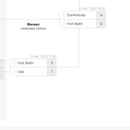
23 авг 2020 16:00
DarkMode
4
Hot Bath
0
Финал
нижней сетки
22 авг 2020 17:30
:00
Hot Bath
3
3
cba
1
2