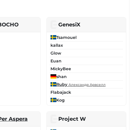
IBOCHO
GenesiX
Tsamouel
kallax
Glow
Euan
MickyBee
shan
Ruby
Александр Арвселл
Flabajack
Kog
Per Aspera
Project W