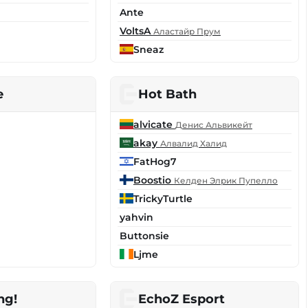
Ante
VoltsA
Аластайр Прум
Sneaz
e
Hot Bath
alvicate
Денис Альвикейт
akay
Алвалид Халид
FatHog7
Boostio
Келден Элрик Пупелло
TrickyTurtle
yahvin
Buttonsie
Ljme
ng!
EchoZ Esport