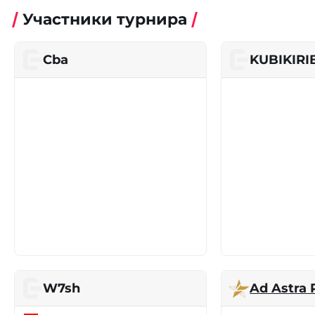
Участники турнира
Cba
KUBIKIR
W7sh
Ad Astra 