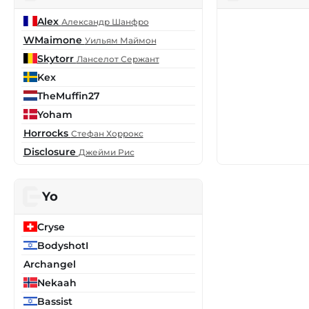
Alex
Александр Шанфро
WMaimone
Уильям Маймон
Skytorr
Ланселот Сержант
Kex
TheMuffin27
Yoham
Horrocks
Стефан Хоррокс
Disclosure
Джейми Рис
Yo
Cryse
BodyshotI
Archangel
Nekaah
Bassist