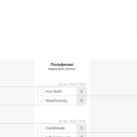
Полуфинал
верхней сетки
22 авг 2020 13:00
Hot Bath
3
StopToxicity
0
22 авг 2020 13:00
DarkMode
3