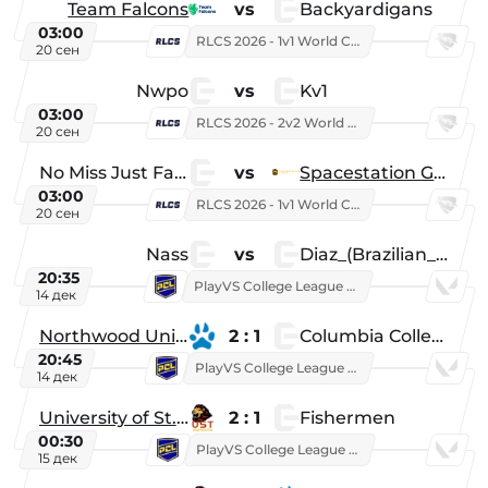
Team Falcons
vs
Backyardigans
03:00
RLCS 2026 - 1v1 World Championship
20 сен
Nwpo
vs
Kv1
03:00
RLCS 2026 - 2v2 World Championship
20 сен
No Miss Just Fake
vs
Spacestation Gaming
03:00
RLCS 2026 - 1v1 World Championship
20 сен
Nass
vs
Diaz_(Brazilian_Player)
20:35
PlayVS College League 2025: Fall
14 дек
Northwood University
2 : 1
Columbia College
20:45
PlayVS College League 2025: Fall
14 дек
University of St. Thomas
2 : 1
Fishermen
00:30
PlayVS College League 2025: Fall
15 дек