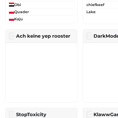
Obi
chiefkeef
Quader
Lake
Kaju
Ach keine yep rooster
DarkMod
StopToxicity
KlawwGa