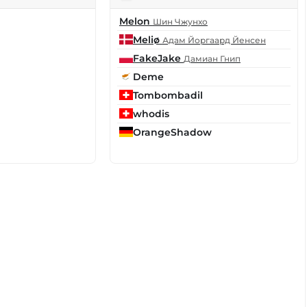
Melon
Шин Чжунхо
Meliø
Адам Йоргаард Йенсен
FakeJake
Дамиан Гнип
Deme
Tombombadil
whodis
OrangeShadow