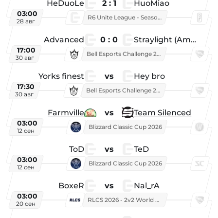
HeDuoLe
2 : 1
HuoMiao
03:00
R6 Unite League - Season 1
28 авг
Advanced
0 : 0
Straylight (American team)
17:00
Bell Esports Challenge 2026
30 авг
Yorks finest
vs
Hey bro
17:30
Bell Esports Challenge 2026
30 авг
Farmville
vs
Team Silenced
03:00
Blizzard Classic Cup 2026
12 сен
ToD
vs
TeD
03:00
Blizzard Classic Cup 2026
12 сен
BoxeR
vs
Nal_rA
03:00
RLCS 2026 - 2v2 World Championship
20 сен