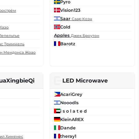
Pyro
Vision123
рострём
Saar
Саар Коэн
Cold
Мазо
Apples
Лепельтье
Джек Броутон
Barotz
ас Триммель
н Мендонса Жоао
aXingbieQi
LED Microwave
AcariGrey
Nooodls
i s o l a t e d
KleinAREX
Dande
theray1
ил Хименес