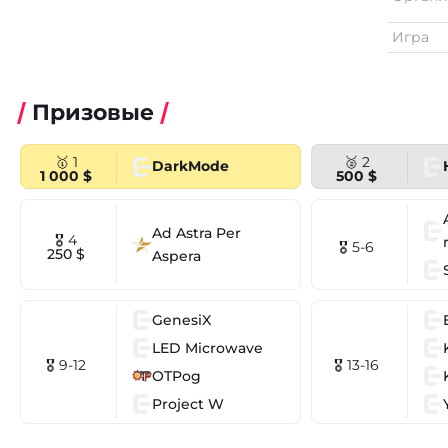
Игра
Призовые
🥇 1
🥈 2
DarkMode
1 000 $
500 $
Ad Astra Per
🎖 4
🎖 5-6
250 $
Aspera
GenesiX
LED Microwave
🎖 9-12
🎖 13-16
OTPog
Project W