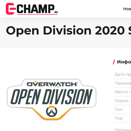
Но
Open Division 2020 
Инфо
Дата п
Призо
Место 
Серия
Тип
Тир
Органи