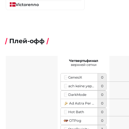
Victorenno
Плей-офф
Четвертьфинал
верхней сетки
GenesiX
0
ach keine yep rooster
0
DarkMode
0
Ad Astra Per Aspera
0
Hot Bath
0
OTPog
0