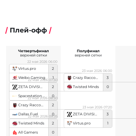
Плей-офф
Четвертьфинал
Полуфинал
верхней сетки
верхней сетки
22 мая 2026 06:00
Virtus.pro
2
23 мая 2026 06:00
Weibo Gaming
1
Crazy Raccoon
3
22 мая 2026 07:30
Twisted Minds
0
ZETA DIVISION
2
Spacestation Gaming
0
22 мая 2026 08:30
Crazy Raccoon
2
23 мая 2026 07:20
Dallas Fuel
0
ZETA DIVISION
3
22 мая 2026 09:35
Virtus.pro
1
Twisted Minds
2
All Gamers
0