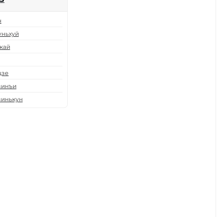
н
уньхуй
кай
цзе
зинъи
зинькун