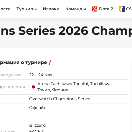
вости
Турниры
Игроки
Команды
Dota 2
CS
s Series 2026 Champ
рмация о турнире
роведения
22 – 24 мая
Arena Tachikawa Tachihi, Tachikawa,
проведения
Токио, Япония
Overwatch Champions Series
Офлайн
1
Blizzard
заторы
FACEIT