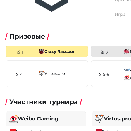
Игра
Призовые
Crazy Raccoon
🥇 1
🥈 2
Virtus.pro
🎖 4
🎖 5-6
Участники турнира
Weibo Gaming
Virtus.pr