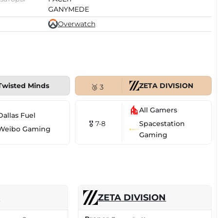
GANYMEDE
Overwatch
Twisted Minds
ZETA DIVISION
🥉 3
All Gamers
Dallas Fuel
Spacestation
🎖 7-8
Weibo Gaming
Gaming
o
ZETA DIVISION