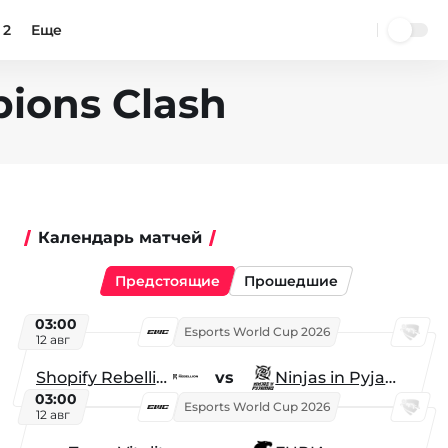
 2
Еще
ions Clash
Календарь матчей
Предстоящие
Прошедшие
03:00
Esports World Cup 2026
12 авг
Shopify Rebellion
vs
Ninjas in Pyjamas
03:00
Esports World Cup 2026
12 авг