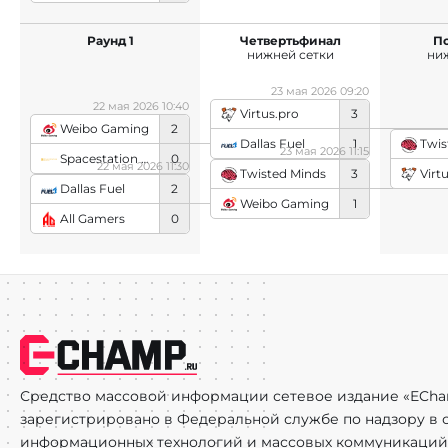
Раунд 1
Четвертьфинал
П
нижней сетки
ни
23 мая 2026 09:20
22 мая 2026 10:40
Virtus.pro
3
Weibo Gaming
2
Dallas Fuel
1
Twis
23 мая 2026 11:15
Spacestation Gaming
0
22 мая 2026 11:30
Virt
Twisted Minds
3
Dallas Fuel
2
Weibo Gaming
1
All Gamers
0
Средство массовой информации сетевое издание «ECha
зарегистрировано в Федеральной службе по надзору в с
информационных технологий и массовых коммуникаций