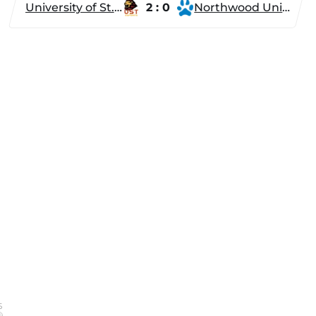
University of St. Thomas
2 : 0
Northwood University
5