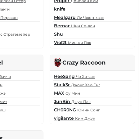
Proper
илиан Оттер
Донг-хён Ким
knife
МакГи
Mealgaru
 Перссон
Ли Чжон-хван
Bernar
Шин Се-вон
Shu
с Стратемейер
Viol2t
Мин-ки Пак
l
Crazy Raccoon
HeeSang
баччи
Чэ Хи-сан
Stalk3r
ун
Джонг Хак-Ёнг
MAX
джэ
Су Мин
JunBin
мит
Джун Пак
CH0R0NG
Фиш
Юмин Сонг
vigilante
Ким Джун
s