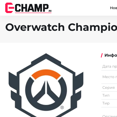
Но
Overwatch Champion
Инфо
Дата п
Место 
Серия
Тип
Тир
Органи