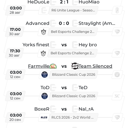
HeDuoLe
2 : 1
HuoMiao
03:00
R6 Unite League - Season 1
28 авг
Advanced
0 : 0
Straylight (American team)
17:00
Bell Esports Challenge 2026
30 авг
Yorks finest
vs
Hey bro
17:30
Bell Esports Challenge 2026
30 авг
Farmville
vs
Team Silenced
03:00
Blizzard Classic Cup 2026
12 сен
ToD
vs
TeD
03:00
Blizzard Classic Cup 2026
12 сен
BoxeR
vs
Nal_rA
03:00
RLCS 2026 - 2v2 World Championship
20 сен