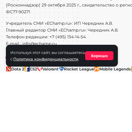
(Роскомнадзор) 29 октября 2025 г., свидетельство о рег
ФС77-90271
Учредитель СМИ «EChamp.ru»: ИП Чередник А.В.
Главный редактор СМИ «EChamp.ru»: Чередник А.В.
Телефон редакции: +7 (495) 134-14-54
E-mail :
info@echamp.ru
Используя этот сайт, вы соглашаетесь
Игры
Хорошо
с
Политика конфиденциальности
Dota 2
CS2
Valorant
Rocket League
Mobile Legends
Super Smash Bros.
Fighting Games
Honor of Kings
PU
Artifact
World of Tanks
Call of Duty
Авторское право © 2025 EChamp.ru. Все права на материал
и смежных правах.
При любом использовании материалов сайта активная ссыл
Для лиц старше 16 лет