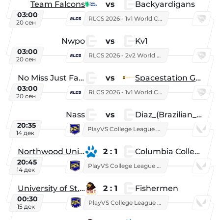
Team Falcons
vs
Backyardigans
03:00
RLCS 2026 - 1v1 World Championship
20 сен
Nwpo
vs
Kv1
03:00
RLCS 2026 - 2v2 World Championship
20 сен
No Miss Just Fake
vs
Spacestation Gaming
03:00
RLCS 2026 - 1v1 World Championship
20 сен
Nass
vs
Diaz_(Brazilian_Player)
20:35
PlayVS College League 2025: Fall
14 дек
Northwood University
2 : 1
Columbia College
20:45
PlayVS College League 2025: Fall
14 дек
University of St. Thomas
2 : 1
Fishermen
00:30
PlayVS College League 2025: Fall
15 дек