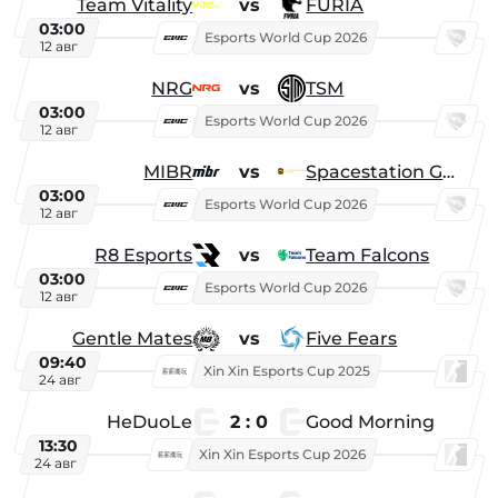
Team Vitality
vs
FURIA
03:00
Esports World Cup 2026
12 авг
NRG
vs
TSM
03:00
Esports World Cup 2026
12 авг
MIBR
vs
Spacestation Gaming
03:00
Esports World Cup 2026
12 авг
R8 Esports
vs
Team Falcons
03:00
Esports World Cup 2026
12 авг
Gentle Mates
vs
Five Fears
09:40
Xin Xin Esports Cup 2025
24 авг
HeDuoLe
2 : 0
Good Morning
13:30
Xin Xin Esports Cup 2026
24 авг