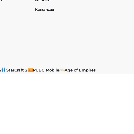
Команды
h
StarCraft 2
PUBG Mobile
Age of Empires
t
EA SPORTS FC
Heroes of the Storm
Hearthstone
им и международным законодательством об авторском праве