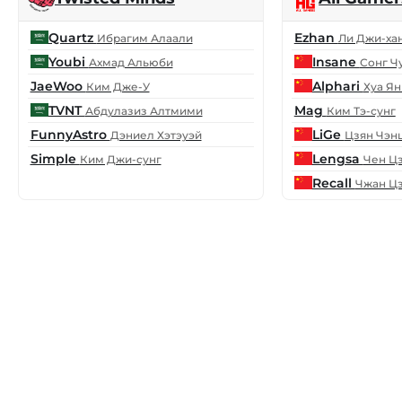
Quartz
Ezhan
Ибрагим Алаали
Ли Джи-ха
Youbi
Insane
Ахмад Альюби
Сонг Ч
JaeWoo
Alphari
Ким Дже-У
Хуа Ян
TVNT
Mag
Абдулазиз Алтмими
Ким Тэ-сунг
FunnyAstro
LiGe
Дэниел Хэтэуэй
Цзян Чэн
Simple
Lengsa
Ким Джи-сунг
Чен Ц
Recall
Чжан Ц