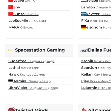
Leave
Seicoe
Хуан Син
Максим
Shy
Landon
Ландон 
Sunzo
kevster
Чен Чен
Кевин
LeeSooMin
FiXa
Ли Су Мин
Квон Ён-хун
MAKA
eisgnom
О Енсок
Йона
Spacestation Gaming
Dallas Fue
Sugarfree
Kronik
Камден Хиджада
Рокко Яко
Lethal
SeonJun
Денис Тари
Сеон Ч
Hawk
Kellan
Ксандер Домек
Ким Мин-
Admiral
Cjay
Оливер Вахар
Кристофер С
UltraViolet
Lukemino
Бенджамин Дэвид
Люк 
Twisted Minds
All Gamer