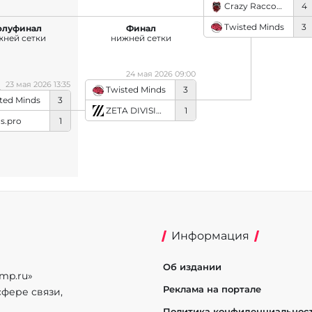
Crazy Raccoon
4
Twisted Minds
3
олуфинал
Финал
жней сетки
нижней сетки
24 мая 2026 09:00
23 мая 2026 13:35
Twisted Minds
3
ted Minds
3
ZETA DIVISION
1
us.pro
1
Информация
Об издании
mp.ru»
Реклама на портале
фере связи,
Политика конфиденциальнос