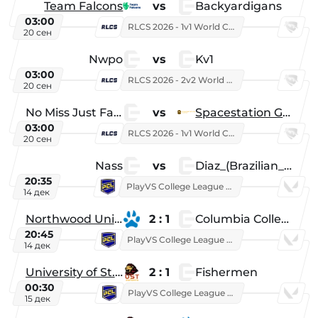
Team Falcons
vs
Backyardigans
03:00
RLCS 2026 - 1v1 World Championship
20 сен
Nwpo
vs
Kv1
03:00
RLCS 2026 - 2v2 World Championship
20 сен
No Miss Just Fake
vs
Spacestation Gaming
03:00
RLCS 2026 - 1v1 World Championship
20 сен
Nass
vs
Diaz_(Brazilian_Player)
20:35
PlayVS College League 2025: Fall
14 дек
Northwood University
2 : 1
Columbia College
20:45
PlayVS College League 2025: Fall
14 дек
University of St. Thomas
2 : 1
Fishermen
00:30
PlayVS College League 2025: Fall
15 дек