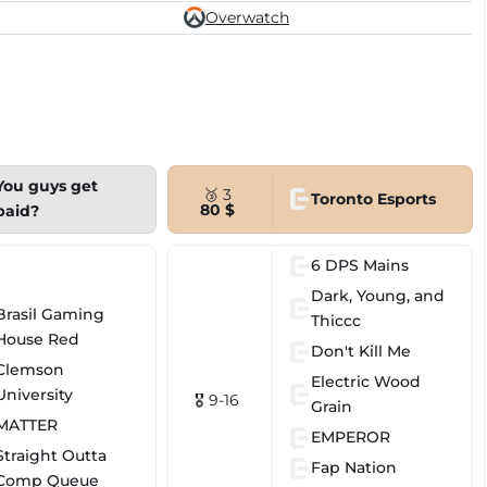
Overwatch
You guys get
🥉 3
Toronto Esports
80 $
paid?
6 DPS Mains
Dark, Young, and
Brasil Gaming
Thiccc
House Red
Don't Kill Me
Clemson
Electric Wood
University
🎖 9-16
Grain
MATTER
EMPEROR
Straight Outta
Fap Nation
Comp Queue