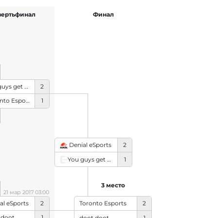
вертьфинал
Финал
You guys get paid?
2
to Esports
1
Denial eSports
2
You guys get paid?
1
3 место
21 мар 2017 03:00
al eSports
2
Toronto Esports
2
 doot
1
doot doot
1