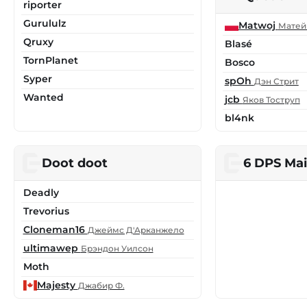
riporter
Gurululz
Matwoj
Матей
Qruxy
Blasé
TornPlanet
Bosco
Syper
spOh
Дэн Стрит
Wanted
jcb
Яков Тоструп
bl4nk
Doot doot
6 DPS Ma
Deadly
Trevorius
Cloneman16
Джеймс Д'Арканжело
ultimawep
Брэндон Уилсон
Moth
Majesty
Джабир Ф.