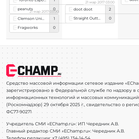
21 мар 2017 03:00
peanuts
0
doot doot
2
21 мар 2017 03:00
Straight Outta Comp Queue
0
Clemson University
1
Fragworks
0
Средство массовой информации сетевое издание «ECha
зарегистрировано в Федеральной службе по надзору в с
информационных технологий и массовых коммуникаций
(Роскомнадзор) 29 октября 2025 г., свидетельство о рег
ФС77-90271
Учредитель СМИ «EChamp.ru»: ИП Чередник А.В.
Главный редактор СМИ «EChamp.ru»: Чередник А.В.
Телефон редакции: +7 (495) 134-14-54