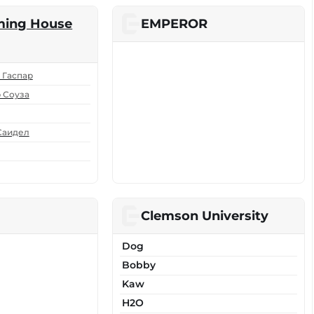
aming House
EMPEROR
 Гаспар
 Соуза
Саидел
Clemson University
Dog
Bobby
Kaw
H2O