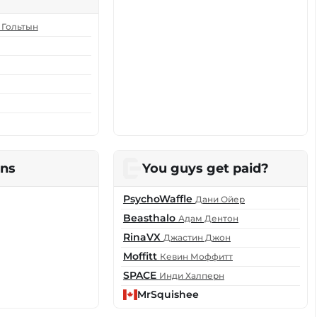
 Гольтын
ins
You guys get paid?
PsychoWaffle
Дани Ойер
Beasthalo
Адам Дентон
RinaVX
Джастин Джон
Moffitt
Кевин Моффитт
SPACE
Инди Халперн
MrSquishee