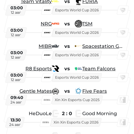
Team Vitality
vs
FURIA
03:00
Esports World Cup 2026
12 авг
NRG
vs
TSM
03:00
Esports World Cup 2026
12 авг
MIBR
vs
Spacestation Gaming
03:00
Esports World Cup 2026
12 авг
R8 Esports
vs
Team Falcons
03:00
Esports World Cup 2026
12 авг
Gentle Mates
vs
Five Fears
09:40
Xin Xin Esports Cup 2025
24 авг
HeDuoLe
2 : 0
Good Morning
13:30
Xin Xin Esports Cup 2026
24 авг