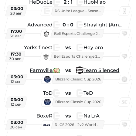
HeDuoLe
2 : 1
HuoMiao
03:00
R6 Unite League - Season 1
28 авг
Advanced
0 : 0
Straylight (American team)
17:00
Bell Esports Challenge 2026
30 авг
Yorks finest
vs
Hey bro
17:30
Bell Esports Challenge 2026
30 авг
Farmville
vs
Team Silenced
03:00
Blizzard Classic Cup 2026
12 сен
ToD
vs
TeD
03:00
Blizzard Classic Cup 2026
12 сен
BoxeR
vs
Nal_rA
03:00
RLCS 2026 - 2v2 World Championship
20 сен