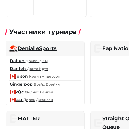
Участники турнира
Denial eSports
Fap Natio
Dahun
Дональд Ли
Danteh
Данте Круз
jolson
Колин Андерсон
Gingerpop
Брайс Брейки
xQc
Феликс Ленгель
zza
Дерек Джонсон
MATTER
Straight 
Queue