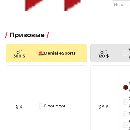
Игра
Призовые
🥇 1
🥈 2
Denial eSports
300 $
120 $
Doot doot
🎖 4
🎖 5-8