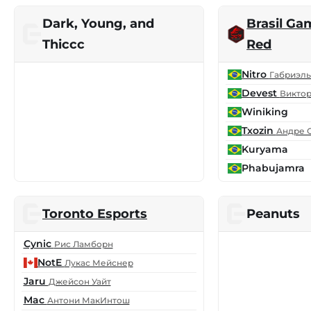
Dark, Young, and
Brasil G
Thiccc
Red
Nitro
Габриэль
Devest
Виктор
Winiking
Txozin
Андре 
Kuryama
Phabujamra
Toronto Esports
Peanuts
Cynic
Рис Ламборн
NotE
Лукас Мейснер
Jaru
Джейсон Уайт
Mac
Антони МакИнтош