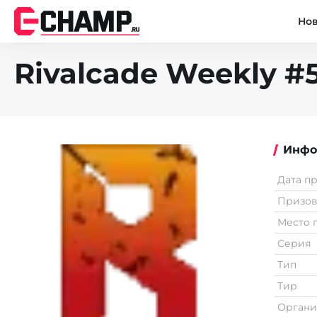
Но
Rivalcade Weekly #
Инфо
Дата п
Призо
Место 
Серия
Тип
Тир
Органи