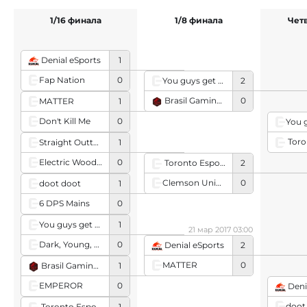
1/16 финала
1/8 финала
Чет
Denial eSports
1
Fap Nation
0
You guys get paid?
2
Brasil Gaming House Red
0
MATTER
1
Don't Kill Me
0
Toron
Straight Outta Comp Queue
1
Electric Wood Grain
0
Toronto Esports
2
Clemson University
0
doot doot
1
6 DPS Mains
0
You guys get paid?
1
21 мар 2017 03:00
Dark, Young, and Thiccc
0
Denial eSports
2
MATTER
0
Brasil Gaming House Red
1
EMPEROR
0
Deni
doot
Toronto Esports
1