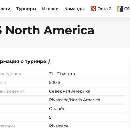
вости
Турниры
Игроки
Команды
Dota 2
CS
5 North America
рмация о турнире
роведения
21 – 21 марта
вые
500 $
проведения
Северная Америка
Rivalcade/North America
Онлайн
5
заторы
Rivalcade