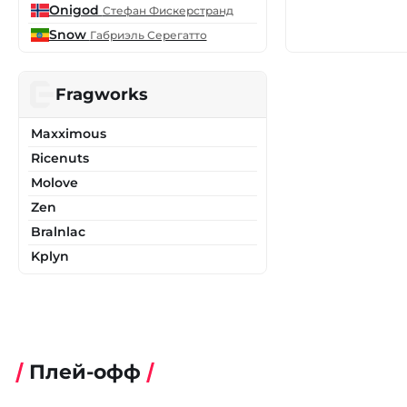
Onigod
Стефан Фискерстранд
Snow
Габриэль Серегатто
Fragworks
Maxximous
Ricenuts
Molove
Zen
Bralnlac
Kplyn
Плей-офф