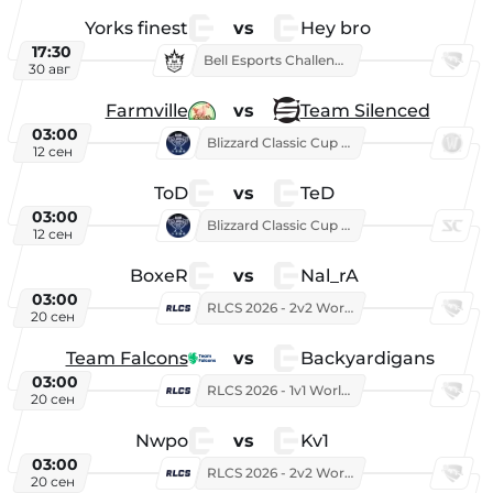
Yorks finest
vs
Hey bro
17:30
Bell Esports Challenge 2026
30 авг
Farmville
vs
Team Silenced
03:00
Blizzard Classic Cup 2026
12 сен
ToD
vs
TeD
03:00
Blizzard Classic Cup 2026
12 сен
BoxeR
vs
Nal_rA
03:00
RLCS 2026 - 2v2 World Championship
20 сен
Team Falcons
vs
Backyardigans
03:00
RLCS 2026 - 1v1 World Championship
20 сен
Nwpo
vs
Kv1
03:00
RLCS 2026 - 2v2 World Championship
20 сен