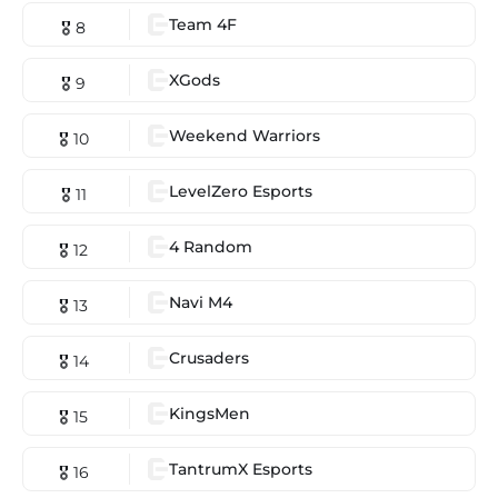
Team 4F
🎖 8
XGods
🎖 9
Weekend Warriors
🎖 10
LevelZero Esports
🎖 11
4 Random
🎖 12
Navi M4
🎖 13
Crusaders
🎖 14
KingsMen
🎖 15
TantrumX Esports
🎖 16