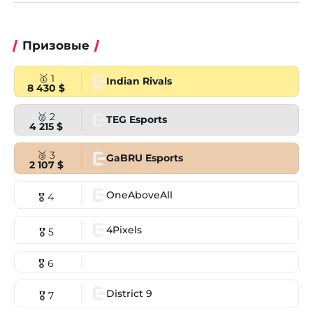
Призовые
🥇 1
Indian Rivals
8 430 $
🥈 2
TEG Esports
4 215 $
🥉 3
GaBRU Esports
2 107 $
OneAboveAll
🎖 4
4Pixels
🎖 5
🎖 6
District 9
🎖 7