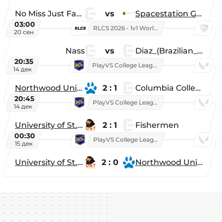
No Miss Just Fake
vs
Spacestation Gaming
03:00
RLCS 2026 - 1v1 World Championship
20 сен
Nass
vs
Diaz_(Brazilian_Player)
20:35
PlayVS College League 2025: Fall
14 дек
Northwood University
2 : 1
Columbia College
20:45
PlayVS College League 2025: Fall
14 дек
University of St. Thomas
2 : 1
Fishermen
00:30
PlayVS College League 2025: Fall
15 дек
University of St. Thomas
2 : 0
Northwood University