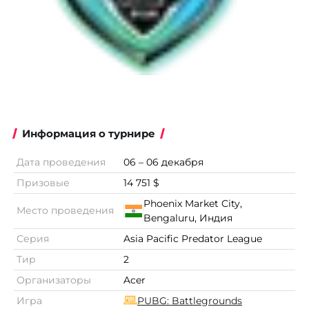
Информация о турнире
Дата проведения
06 – 06 декабря
Призовые
14 751 $
Phoenix Market City,
Место проведения
Bengaluru, Индия
Серия
Asia Pacific Predator League
Тир
2
Организаторы
Acer
Игра
PUBG: Battlegrounds