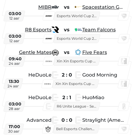
MIBR
vs
Spacestation Gaming
03:00
Esports World Cup 2026
12 авг
R8 Esports
vs
Team Falcons
03:00
Esports World Cup 2026
12 авг
Gentle Mates
vs
Five Fears
09:40
Xin Xin Esports Cup 2025
24 авг
HeDuoLe
2 : 0
Good Morning
13:30
Xin Xin Esports Cup 2026
24 авг
HeDuoLe
2 : 1
HuoMiao
03:00
R6 Unite League - Season 1
28 авг
Advanced
0 : 0
Straylight (American team)
17:00
Bell Esports Challenge 2026
30 авг