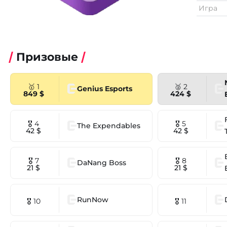
Игра
Призовые
🥇 1
🥈 2
Genius Esports
849 $
424 $
🎖 4
🎖 5
The Expendables
42 $
42 $
🎖 7
🎖 8
DaNang Boss
21 $
21 $
RunNow
🎖 10
🎖 11