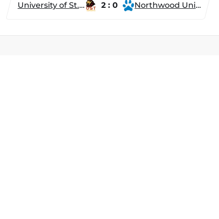
University of St. Thomas
2 : 0
Northwood University
Разделы
Новости
Турниры
ти
Игроки
Команды