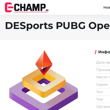
Но
DESports PUBG Open 
Инфо
Дата п
Призо
Место 
Серия
Тип
Тир
Органи