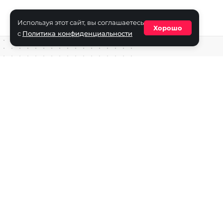
Используя этот сайт, вы соглашаетесь
Хорошо
с
Политика конфиденциальности
Средство массовой информации сетевое издание «ECha
зарегистрировано в Федеральной службе по надзору в с
информационных технологий и массовых коммуникаций
(Роскомнадзор) 29 октября 2025 г., свидетельство о рег
ФС77-90271
Учредитель СМИ «EChamp.ru»: ИП Чередник А.В.
Главный редактор СМИ «EChamp.ru»: Чередник А.В.
Телефон редакции: +7 (495) 134-14-54
E-mail :
info@echamp.ru
Игры