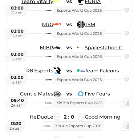
Team Vitality
vs
FURIA
03:00
Esports World Cup 2026
12 авг
NRG
vs
TSM
03:00
Esports World Cup 2026
12 авг
MIBR
vs
Spacestation Gaming
03:00
Esports World Cup 2026
12 авг
R8 Esports
vs
Team Falcons
03:00
Esports World Cup 2026
12 авг
Gentle Mates
vs
Five Fears
09:40
Xin Xin Esports Cup 2025
24 авг
HeDuoLe
2 : 0
Good Morning
13:30
Xin Xin Esports Cup 2026
24 авг