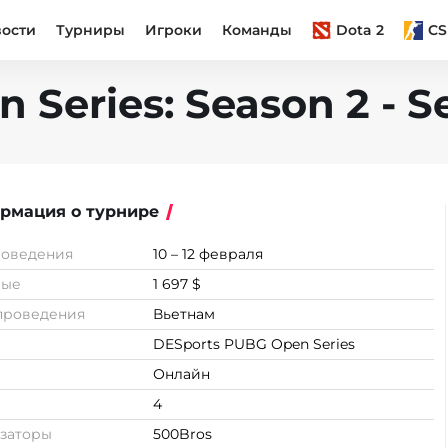
вости
Турниры
Игроки
Команды
Dota 2
CS
Series: Season 2 - S
рмация о турнире
роведения
10 – 12 февраля
вые
1 697 $
проведения
Вьетнам
DESports PUBG Open Series
Онлайн
4
заторы
500Bros