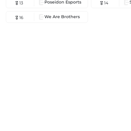
Poseidon Esports
🎖 13
🎖 14
We Are Brothers
🎖 16