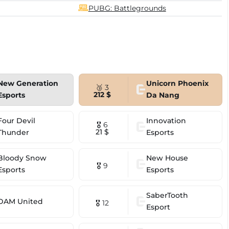
PUBG: Battlegrounds
New Generation
Unicorn Phoenix
🥉 3
212 $
Esports
Da Nang
Four Devil
Innovation
🎖 6
21 $
Thunder
Esports
Bloody Snow
New House
🎖 9
Esports
Esports
SaberTooth
DAM United
🎖 12
Esport