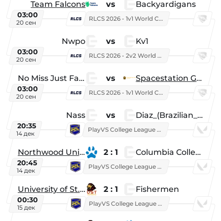
Team Falcons
vs
Backyardigans
03:00
RLCS 2026 - 1v1 World Championship
20 сен
Nwpo
vs
Kv1
03:00
RLCS 2026 - 2v2 World Championship
20 сен
No Miss Just Fake
vs
Spacestation Gaming
03:00
RLCS 2026 - 1v1 World Championship
20 сен
Nass
vs
Diaz_(Brazilian_Player)
20:35
PlayVS College League 2025: Fall
14 дек
Northwood University
2 : 1
Columbia College
20:45
PlayVS College League 2025: Fall
14 дек
University of St. Thomas
2 : 1
Fishermen
00:30
PlayVS College League 2025: Fall
15 дек