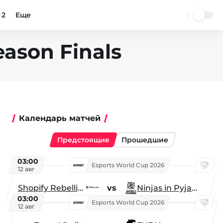
 2
Еще
eason Finals
Календарь матчей
Предстоящие
Прошедшие
03:00
Esports World Cup 2026
12 авг
Shopify Rebellion
vs
Ninjas in Pyjamas
03:00
Esports World Cup 2026
12 авг