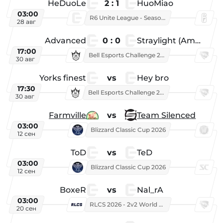
HeDuoLe
2 : 1
HuoMiao
03:00
R6 Unite League - Season 1
28 авг
Advanced
0 : 0
Straylight (American team)
17:00
Bell Esports Challenge 2026
30 авг
Yorks finest
vs
Hey bro
17:30
Bell Esports Challenge 2026
30 авг
Farmville
vs
Team Silenced
03:00
Blizzard Classic Cup 2026
12 сен
ToD
vs
TeD
03:00
Blizzard Classic Cup 2026
12 сен
BoxeR
vs
Nal_rA
03:00
RLCS 2026 - 2v2 World Championship
20 сен