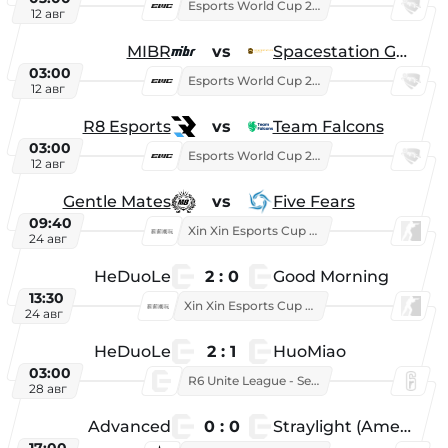
Esports World Cup 2026
12 авг
MIBR
vs
Spacestation Gaming
03:00
Esports World Cup 2026
12 авг
R8 Esports
vs
Team Falcons
03:00
Esports World Cup 2026
12 авг
Gentle Mates
vs
Five Fears
09:40
Xin Xin Esports Cup 2025
24 авг
HeDuoLe
2 : 0
Good Morning
13:30
Xin Xin Esports Cup 2026
24 авг
HeDuoLe
2 : 1
HuoMiao
03:00
R6 Unite League - Season 1
28 авг
Advanced
0 : 0
Straylight (American team)