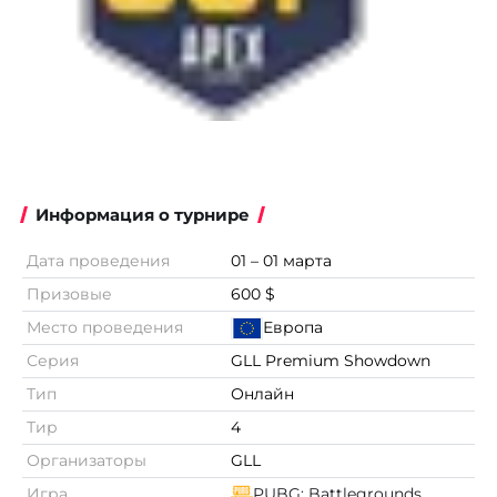
Информация о турнире
Дата проведения
01 – 01 марта
Призовые
600 $
Место проведения
Европа
Серия
GLL Premium Showdown
Тип
Онлайн
Тир
4
Организаторы
GLL
Игра
PUBG: Battlegrounds