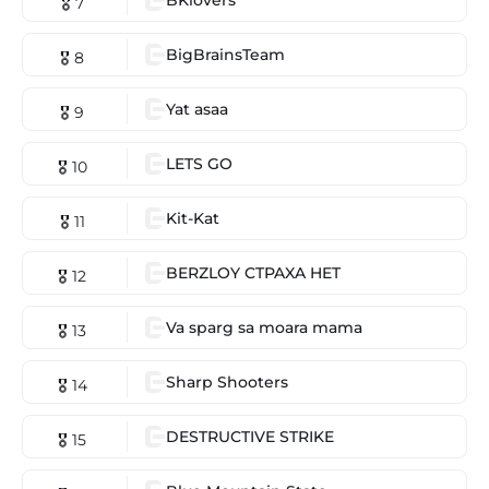
🎖 7
BigBrainsTeam
🎖 8
Yat asaa
🎖 9
LETS GO
🎖 10
Kit-Kat
🎖 11
BERZLOY CTPAXA HET
🎖 12
Va sparg sa moara mama
🎖 13
Sharp Shooters
🎖 14
DESTRUCTIVE STRIKE
🎖 15