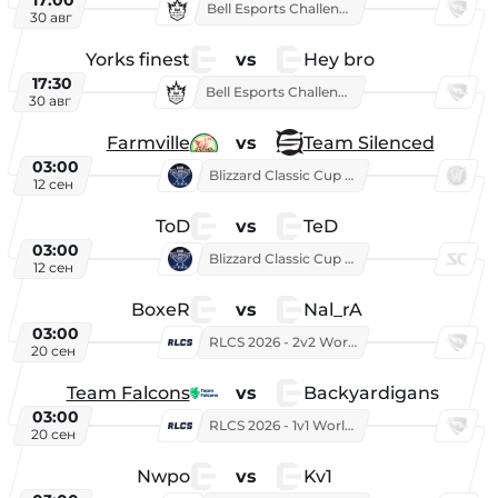
17:00
Bell Esports Challenge 2026
30 авг
Yorks finest
vs
Hey bro
17:30
Bell Esports Challenge 2026
30 авг
Farmville
vs
Team Silenced
03:00
Blizzard Classic Cup 2026
12 сен
ToD
vs
TeD
03:00
Blizzard Classic Cup 2026
12 сен
BoxeR
vs
Nal_rA
03:00
RLCS 2026 - 2v2 World Championship
20 сен
Team Falcons
vs
Backyardigans
03:00
RLCS 2026 - 1v1 World Championship
20 сен
Nwpo
vs
Kv1