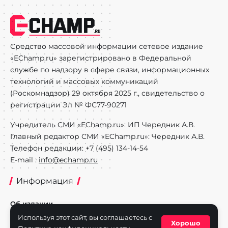
Средство массовой информации сетевое издание
«EChamp.ru» зарегистрировано в Федеральной
службе по надзору в сфере связи, информационных
технологий и массовых коммуникаций
(Роскомнадзор) 29 октября 2025 г., свидетельство о
регистрации Эл № ФС77-90271
Учредитель СМИ «EChamp.ru»: ИП Чередник А.В.
Главный редактор СМИ «EChamp.ru»: Чередник А.В.
Телефон редакции: +7 (495) 134-14-54
E-mail :
info@echamp.ru
Информация
Об издании
Используя этот сайт, вы соглашаетесь с
Реклама на портале
Хорошо