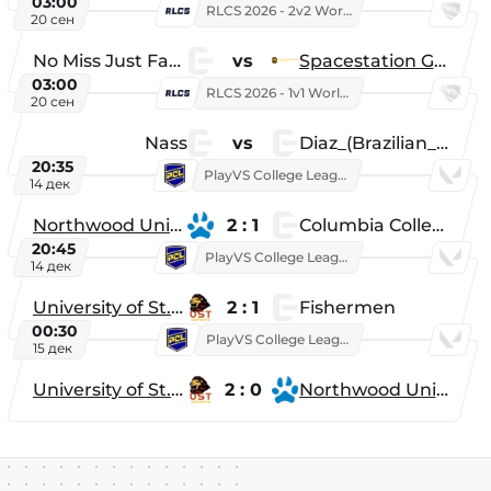
03:00
RLCS 2026 - 2v2 World Championship
20 сен
No Miss Just Fake
vs
Spacestation Gaming
03:00
RLCS 2026 - 1v1 World Championship
20 сен
Nass
vs
Diaz_(Brazilian_Player)
20:35
PlayVS College League 2025: Fall
14 дек
Northwood University
2 : 1
Columbia College
20:45
PlayVS College League 2025: Fall
14 дек
University of St. Thomas
2 : 1
Fishermen
00:30
PlayVS College League 2025: Fall
15 дек
University of St. Thomas
2 : 0
Northwood University