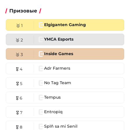
Призовые
Elgiganten Gaming
🥇 1
YMCA Esports
🥈 2
Inside Games
🥉 3
Adr Farmers
🎖 4
No Tag Team
🎖 5
Tempus
🎖 6
Entropiq
🎖 7
Splň sa mi Senil
🎖 8