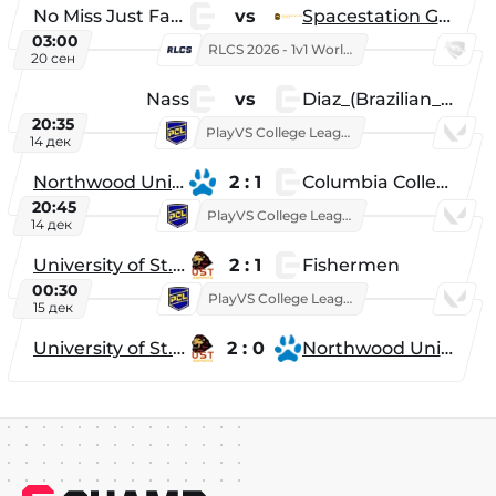
No Miss Just Fake
vs
Spacestation Gaming
03:00
RLCS 2026 - 1v1 World Championship
20 сен
Nass
vs
Diaz_(Brazilian_Player)
20:35
PlayVS College League 2025: Fall
14 дек
Northwood University
2 : 1
Columbia College
20:45
PlayVS College League 2025: Fall
14 дек
University of St. Thomas
2 : 1
Fishermen
00:30
PlayVS College League 2025: Fall
15 дек
University of St. Thomas
2 : 0
Northwood University