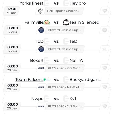
Yorks finest
vs
Hey bro
17:30
Bell Esports Challenge 2026
30 авг
Farmville
vs
Team Silenced
03:00
Blizzard Classic Cup 2026
12 сен
ToD
vs
TeD
03:00
Blizzard Classic Cup 2026
12 сен
BoxeR
vs
Nal_rA
03:00
RLCS 2026 - 2v2 World Championship
20 сен
Team Falcons
vs
Backyardigans
03:00
RLCS 2026 - 1v1 World Championship
20 сен
Nwpo
vs
Kv1
03:00
RLCS 2026 - 2v2 World Championship
20 сен