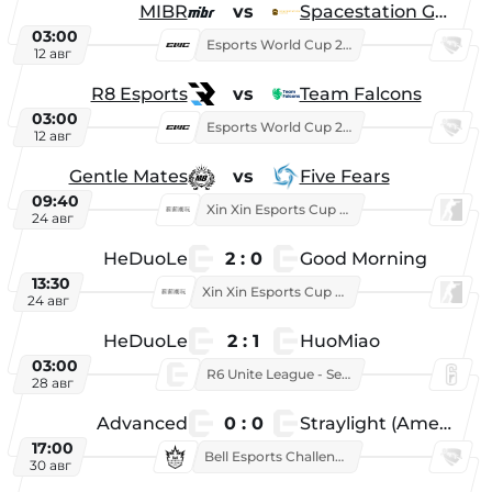
MIBR
vs
Spacestation Gaming
03:00
Esports World Cup 2026
12 авг
R8 Esports
vs
Team Falcons
03:00
Esports World Cup 2026
12 авг
Gentle Mates
vs
Five Fears
09:40
Xin Xin Esports Cup 2025
24 авг
HeDuoLe
2 : 0
Good Morning
13:30
Xin Xin Esports Cup 2026
24 авг
HeDuoLe
2 : 1
HuoMiao
03:00
R6 Unite League - Season 1
28 авг
Advanced
0 : 0
Straylight (American team)
17:00
Bell Esports Challenge 2026
30 авг