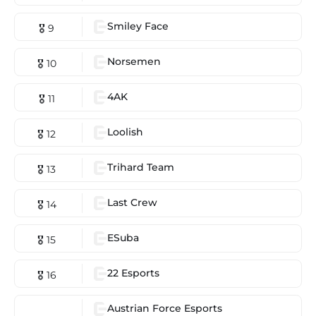
Smiley Face
🎖 9
Norsemen
🎖 10
4AK
🎖 11
Loolish
🎖 12
Trihard Team
🎖 13
Last Crew
🎖 14
ESuba
🎖 15
22 Esports
🎖 16
Austrian Force Esports