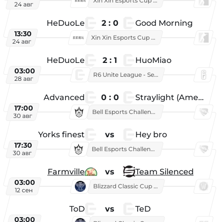
Xin Xin Esports Cup 2025
24 авг
HeDuoLe
2 : 0
Good Morning
13:30
Xin Xin Esports Cup 2026
24 авг
HeDuoLe
2 : 1
HuoMiao
03:00
R6 Unite League - Season 1
28 авг
Advanced
0 : 0
Straylight (American team)
17:00
Bell Esports Challenge 2026
30 авг
Yorks finest
vs
Hey bro
17:30
Bell Esports Challenge 2026
30 авг
Farmville
vs
Team Silenced
03:00
Blizzard Classic Cup 2026
12 сен
ToD
vs
TeD
03:00