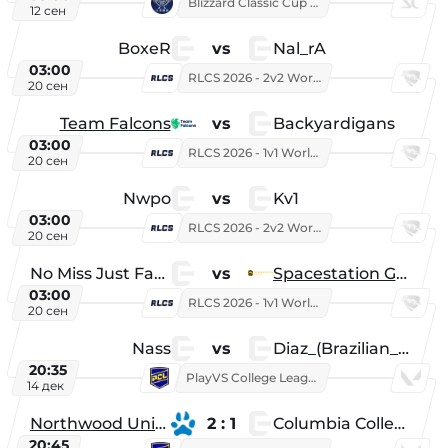
Blizzard Classic Cup 2026
12 сен
BoxeR
vs
Nal_rA
03:00
RLCS 2026 - 2v2 World Championship
20 сен
Team Falcons
vs
Backyardigans
03:00
RLCS 2026 - 1v1 World Championship
20 сен
Nwpo
vs
Kv1
03:00
RLCS 2026 - 2v2 World Championship
20 сен
No Miss Just Fake
vs
Spacestation Gaming
03:00
RLCS 2026 - 1v1 World Championship
20 сен
Nass
vs
Diaz_(Brazilian_Player)
20:35
PlayVS College League 2025: Fall
14 дек
Northwood University
2 : 1
Columbia College
20:45