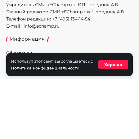
Учредитель СМИ «EChamp.ru»: ИП Чередник А.В.
Главный редактор СМИ «EChamp.ru»: Чередник А.В.
Телефон редакции: +7 (495) 134-14-54
E-mail :
info@echamp.ru
Информация
Об издании
Используя этот сайт, вы соглашаетесь с
Реклама на портале
Хорошо
Политика конфиденциальности
Политика конфиденциальности
Разделы
Новости
Турниры
Игроки
Команды