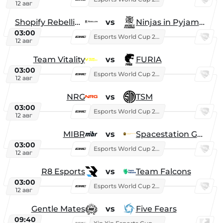
12 авг
Shopify Rebellion
vs
Ninjas in Pyjamas
03:00
Esports World Cup 2026
12 авг
Team Vitality
vs
FURIA
03:00
Esports World Cup 2026
12 авг
NRG
vs
TSM
03:00
Esports World Cup 2026
12 авг
MIBR
vs
Spacestation Gaming
03:00
Esports World Cup 2026
12 авг
R8 Esports
vs
Team Falcons
03:00
Esports World Cup 2026
12 авг
Gentle Mates
vs
Five Fears
09:40