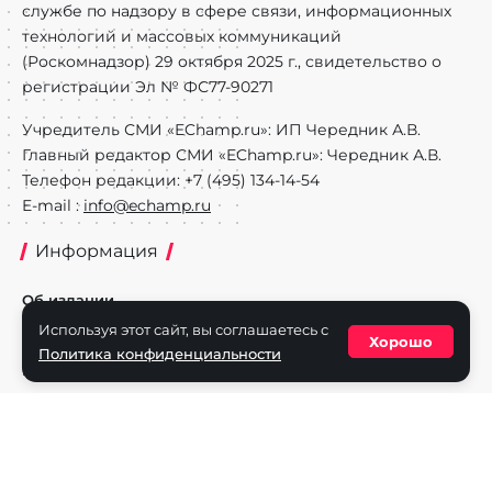
службе по надзору в сфере связи, информационных
технологий и массовых коммуникаций
(Роскомнадзор) 29 октября 2025 г., свидетельство о
регистрации Эл № ФС77-90271
Учредитель СМИ «EChamp.ru»: ИП Чередник А.В.
Главный редактор СМИ «EChamp.ru»: Чередник А.В.
Телефон редакции: +7 (495) 134-14-54
E-mail :
info@echamp.ru
Информация
Об издании
Используя этот сайт, вы соглашаетесь с
Реклама на портале
Хорошо
Политика конфиденциальности
Политика конфиденциальности
Разделы
Новости