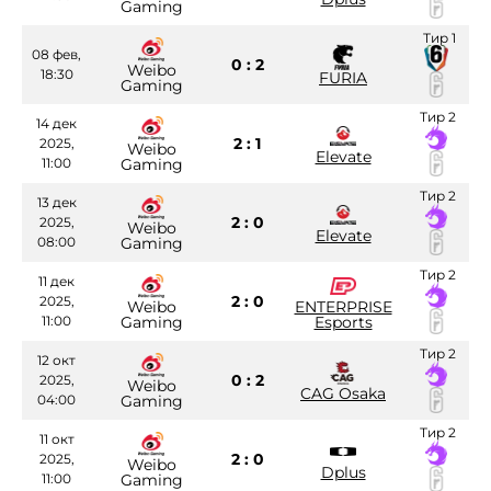
Gaming
Тир 1
08 фев,
0 : 2
Weibo
18:30
FURIA
Gaming
Тир 2
14 дек
2 : 1
2025,
Weibo
Elevate
11:00
Gaming
Тир 2
13 дек
2 : 0
2025,
Weibo
Elevate
08:00
Gaming
Тир 2
11 дек
2 : 0
2025,
Weibo
ENTERPRISE
11:00
Gaming
Esports
Тир 2
12 окт
0 : 2
2025,
Weibo
CAG Osaka
04:00
Gaming
Тир 2
11 окт
2 : 0
2025,
Weibo
Dplus
11:00
Gaming