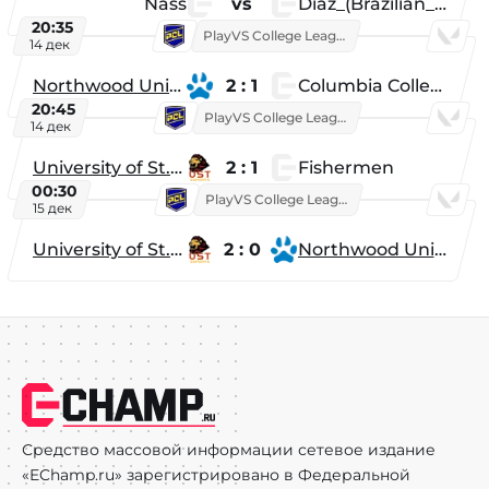
Nass
vs
Diaz_(Brazilian_Player)
20:35
PlayVS College League 2025: Fall
14 дек
Northwood University
2 : 1
Columbia College
20:45
PlayVS College League 2025: Fall
14 дек
University of St. Thomas
2 : 1
Fishermen
00:30
PlayVS College League 2025: Fall
15 дек
University of St. Thomas
2 : 0
Northwood University
Средство массовой информации сетевое издание
«EChamp.ru» зарегистрировано в Федеральной