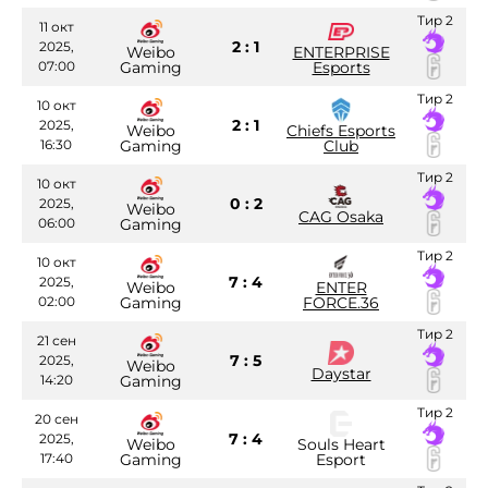
Тир 2
11 окт
2 : 1
2025,
Weibo
ENTERPRISE
07:00
Gaming
Esports
Тир 2
10 окт
2 : 1
2025,
Weibo
Chiefs Esports
16:30
Gaming
Club
Тир 2
10 окт
0 : 2
2025,
Weibo
CAG Osaka
06:00
Gaming
Тир 2
10 окт
7 : 4
2025,
Weibo
ENTER
02:00
Gaming
FORCE.36
Тир 2
21 сен
7 : 5
2025,
Weibo
Daystar
14:20
Gaming
Тир 2
20 сен
7 : 4
2025,
Weibo
Souls Heart
17:40
Gaming
Esport