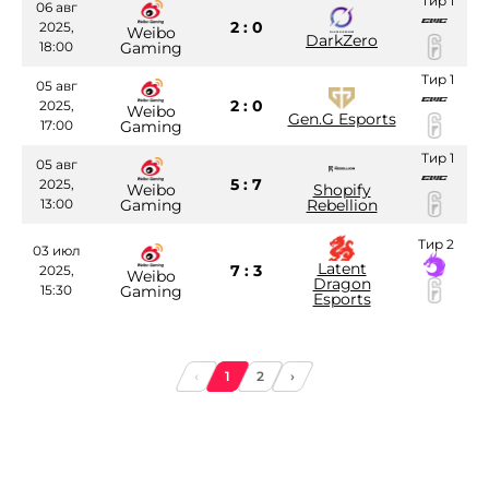
Тир 1
06 авг
2 : 0
2025,
Weibo
DarkZero
18:00
Gaming
Тир 1
05 авг
2 : 0
2025,
Weibo
Gen.G Esports
17:00
Gaming
Тир 1
05 авг
5 : 7
2025,
Weibo
Shopify
13:00
Gaming
Rebellion
Тир 2
03 июл
Latent
7 : 3
2025,
Weibo
Dragon
15:30
Gaming
Esports
‹
1
2
›