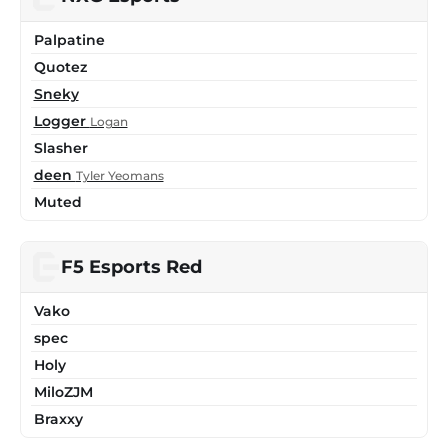
Palpatine
Quotez
Sneky
Logger
Logan
Slasher
deen
Tyler Yeomans
Muted
F5 Esports Red
Vako
spec
Holy
MiloZJM
Braxxy