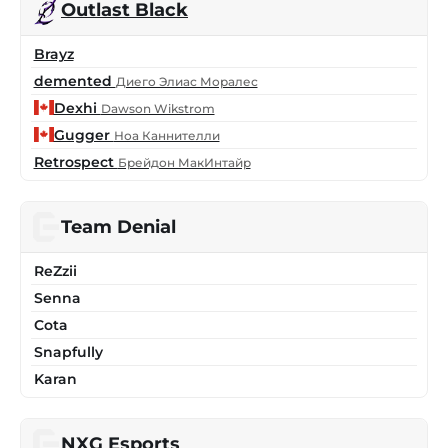
Outlast Black
Brayz
demented
Диего Элиас Моралес
Dexhi
Dawson Wikstrom
Gugger
Ноа Каннителли
Retrospect
Брейдон МакИнтайр
Team Denial
ReZzii
Senna
Cota
Snapfully
Karan
NXG Esports