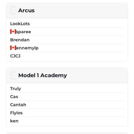
Arcus
LookLots
sparee
Brendan
ennemylp
CJCJ
Model 1 Academy
Truly
Cas
Cantah
Fiyios
ken