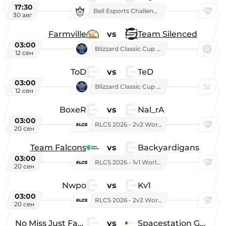
17:30
Bell Esports Challenge 2026
30 авг
Farmville
vs
Team Silenced
03:00
Blizzard Classic Cup 2026
12 сен
ToD
vs
TeD
03:00
Blizzard Classic Cup 2026
12 сен
BoxeR
vs
Nal_rA
03:00
RLCS 2026 - 2v2 World Championship
20 сен
Team Falcons
vs
Backyardigans
03:00
RLCS 2026 - 1v1 World Championship
20 сен
Nwpo
vs
Kv1
03:00
RLCS 2026 - 2v2 World Championship
20 сен
No Miss Just Fake
vs
Spacestation Gaming