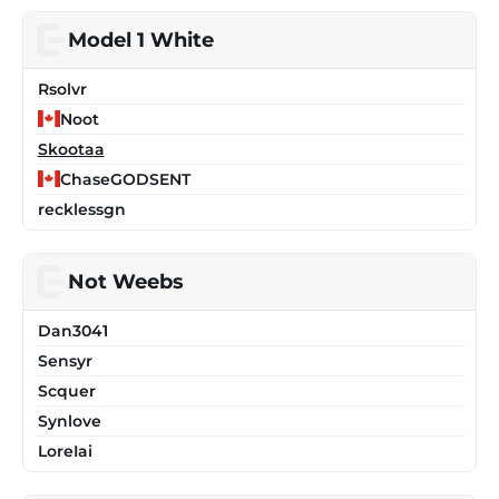
Model 1 White
Rsolvr
Noot
Skootaa
ChaseGODSENT
recklessgn
Not Weebs
Dan3041
Sensyr
Scquer
Synlove
LoreIai