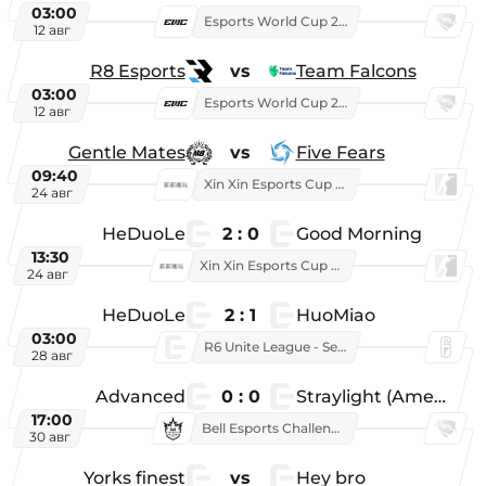
03:00
Esports World Cup 2026
12 авг
R8 Esports
vs
Team Falcons
03:00
Esports World Cup 2026
12 авг
Gentle Mates
vs
Five Fears
09:40
Xin Xin Esports Cup 2025
24 авг
HeDuoLe
2 : 0
Good Morning
13:30
Xin Xin Esports Cup 2026
24 авг
HeDuoLe
2 : 1
HuoMiao
03:00
R6 Unite League - Season 1
28 авг
Advanced
0 : 0
Straylight (American team)
17:00
Bell Esports Challenge 2026
30 авг
Yorks finest
vs
Hey bro