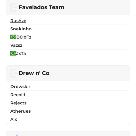
Favelados Team
Rushze
Snakinho
B0ldTz
Vazsz
JxTa
Drew n' Co
Drewskii
RecoiiL
Rejects
Atherues
A1x