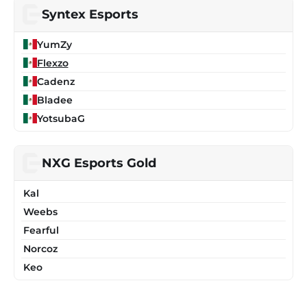
Syntex Esports
YumZy
Flexzo
Cadenz
Bladee
YotsubaG
NXG Esports Gold
Kal
Weebs
Fearful
Norcoz
Keo