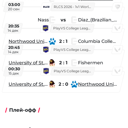
03:00
RLCS 2026 - 1v1 World Championship
20 сен
Nass
vs
Diaz_(Brazilian_Player)
20:35
PlayVS College League 2025: Fall
14 дек
Northwood University
2 : 1
Columbia College
20:45
PlayVS College League 2025: Fall
14 дек
University of St. Thomas
2 : 1
Fishermen
00:30
PlayVS College League 2025: Fall
15 дек
University of St. Thomas
2 : 0
Northwood University
Плей-офф