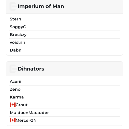
Imperium of Man
Stern
SoggyC
Breckzy
void.nn
Dabn
Dihnators
Azerii
Zeno
Karma
Grout
MuldoonMarauder
MercerGN