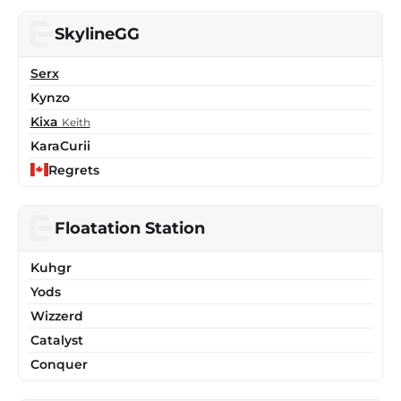
SkylineGG
Serx
Kynzo
Kixa
Keith
KaraCurii
Regrets
Floatation Station
Kuhgr
Yods
Wizzerd
Catalyst
Conquer