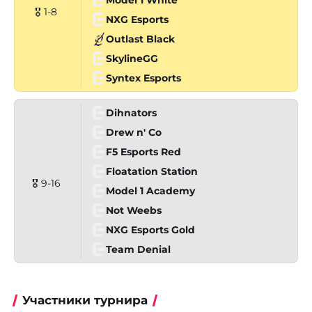
🎖 1-8
NXG Esports
Outlast Black
SkylineGG
Syntex Esports
Dihnators
Drew n' Co
F5 Esports Red
Floatation Station
🎖 9-16
Model 1 Academy
Not Weebs
NXG Esports Gold
Team Denial
Участники турнира