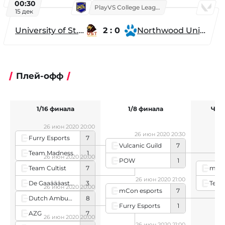
00:30
PlayVS College League 2025: Fall
15 дек
University of St. Thomas
2 : 0
Northwood University
Плей-офф
1/16 финала
1/8 финала
Чет
26 июн 2020 20:00
26 июн 2020 20:30
Furry Esports
7
Vulcanic Guild
7
Team Madness
1
26 июн 2020 20:00
POW
1
Team Cultist
7
mCon
26 июн 2020 21:00
De Gaaäääasten
3
Team
26 июн 2020 20:00
mCon esports
7
Dutch Ambush
8
Furry Esports
1
AZG
7
26 июн 2020 20:00
26 июн 2020 21:00