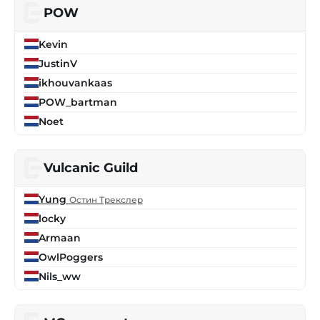
POW
Kevin
JustinV
ikhouvankaas
POW_bartman
Noet
Vulcanic Guild
Yung
Остин Трекслер
locky
Armaan
OwlPoggers
Nils_ww