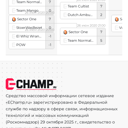
Team Normalize
7
Team Cultist
7
Team Mango
0
26 июн 2020 20:00
Dutch Ambush
2
Sector One
7
Sect
26 июн 2020 21:00
StoerWasBezet
0
Vulca
26 июн 2020 20:00
Sector One
7
El Whiz Wranglers
-1
Team Normalize
5
POW
-1
Средство массовой информации сетевое издание
«EChamp.ru» зарегистрировано в Федеральной
службе по надзору в сфере связи, информационных
технологий и массовых коммуникаций
(Роскомнадзор) 29 октября 2025 г., свидетельство о