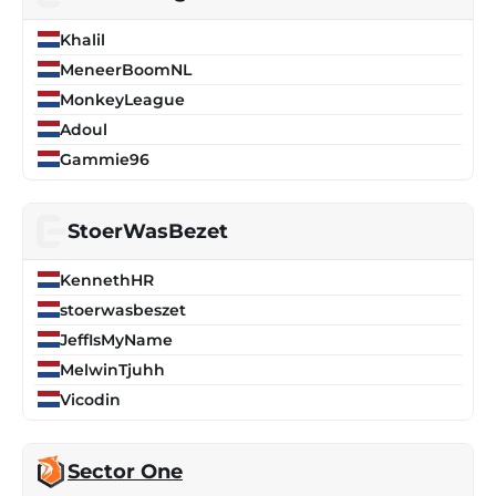
Khalil
MeneerBoomNL
MonkeyLeague
Adoul
Gammie96
StoerWasBezet
KennethHR
stoerwasbeszet
JeffIsMyName
MelwinTjuhh
Vicodin
Sector One