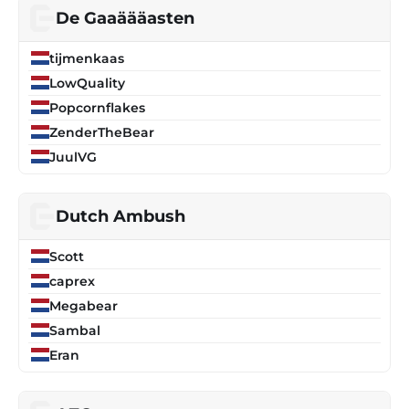
De Gaaäääasten
tijmenkaas
LowQuality
Popcornflakes
ZenderTheBear
JuulVG
Dutch Ambush
Scott
caprex
Megabear
Sambal
Eran