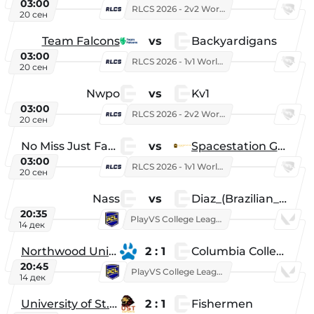
03:00
RLCS 2026 - 2v2 World Championship
20 сен
Team Falcons
vs
Backyardigans
03:00
RLCS 2026 - 1v1 World Championship
20 сен
Nwpo
vs
Kv1
03:00
RLCS 2026 - 2v2 World Championship
20 сен
No Miss Just Fake
vs
Spacestation Gaming
03:00
RLCS 2026 - 1v1 World Championship
20 сен
Nass
vs
Diaz_(Brazilian_Player)
20:35
PlayVS College League 2025: Fall
14 дек
Northwood University
2 : 1
Columbia College
20:45
PlayVS College League 2025: Fall
14 дек
University of St. Thomas
2 : 1
Fishermen