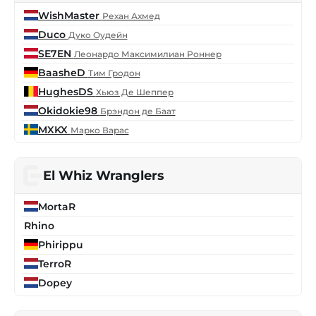
WishMaster
Рехан Ахмед
Duco
Дуко Оудейн
SE7EN
Леонардо Максимилиан Роннер
BaasheD
Тим Гродон
HughesDS
Хьюз Де Шеппер
Okidokie98
Брэндон де Баат
MXKX
Марко Варас
El Whiz Wranglers
MortaR
Rhino
Phirippu
TerroR
Dopey