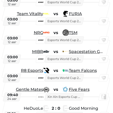
03:00
Esports World Cup 2026
12 авг
Team Vitality
vs
FURIA
03:00
Esports World Cup 2026
12 авг
NRG
vs
TSM
03:00
Esports World Cup 2026
12 авг
MIBR
vs
Spacestation Gaming
03:00
Esports World Cup 2026
12 авг
R8 Esports
vs
Team Falcons
03:00
Esports World Cup 2026
12 авг
Gentle Mates
vs
Five Fears
09:40
Xin Xin Esports Cup 2025
24 авг
HeDuoLe
2 : 0
Good Morning