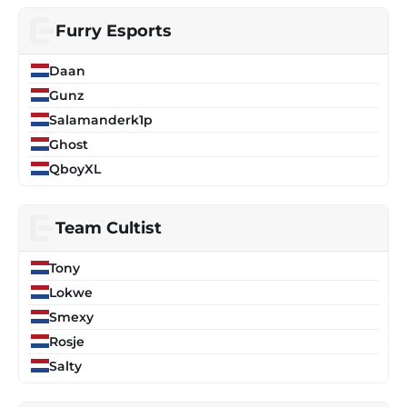
Furry Esports
Daan
Gunz
Salamanderk1p
Ghost
QboyXL
Team Cultist
Tony
Lokwe
Smexy
Rosje
Salty