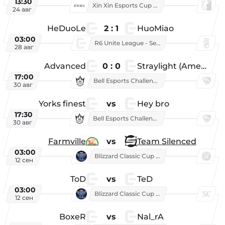
13:30
Xin Xin Esports Cup 2026
24 авг
HeDuoLe
2 : 1
HuoMiao
03:00
R6 Unite League - Season 1
28 авг
Advanced
0 : 0
Straylight (American team)
17:00
Bell Esports Challenge 2026
30 авг
Yorks finest
vs
Hey bro
17:30
Bell Esports Challenge 2026
30 авг
Farmville
vs
Team Silenced
03:00
Blizzard Classic Cup 2026
12 сен
ToD
vs
TeD
03:00
Blizzard Classic Cup 2026
12 сен
BoxeR
vs
Nal_rA