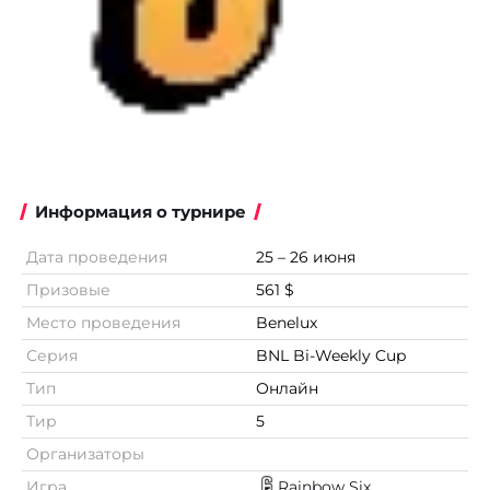
Информация о турнире
Дата проведения
25 – 26 июня
Призовые
561 $
Место проведения
Benelux
Серия
BNL Bi-Weekly Cup
Тип
Онлайн
Тир
5
Организаторы
Игра
Rainbow Six