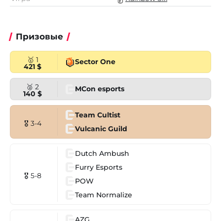
Призовые
🥇 1
Sector One
421 $
🥈 2
MCon esports
140 $
Team Cultist
🎖 3-4
Vulcanic Guild
Dutch Ambush
Furry Esports
🎖 5-8
POW
Team Normalize
AZG