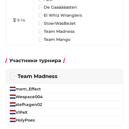
De Gaaäääasten
El Whiz Wranglers
🎖 9-14
StoerWasBezet
Team Madness
Team Mango
Участники турнира
Team Madness
mem_Effect
Wespace004
stefhagen02
ViPeX
HolyPoes