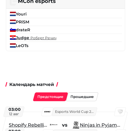
MCon esports
Youri
PRiSM
drateR
Judge
Роберт Речич
LeOTs
Календарь матчей
Предстоящие
Прошедшие
03:00
Esports World Cup 2026
12 авг
Shopify Rebellion
vs
Ninjas in Pyjamas