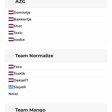
AZG
Domlotje
Bakkertje
Shot
Toxic
basba
Team Normalize
Fero
ToxKik
Deksel7
SlayeR
Noizz
Team Mango