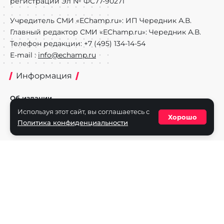
регистрации Эл № ФС77-90271
Учредитель СМИ «EChamp.ru»: ИП Чередник А.В.
Главный редактор СМИ «EChamp.ru»: Чередник А.В.
Телефон редакции: +7 (495) 134-14-54
E-mail :
info@echamp.ru
Информация
Об издании
Используя этот сайт, вы соглашаетесь с
Реклама на портале
Хорошо
Политика конфиденциальности
Политика конфиденциальности
Разделы
Новости
Турниры
Игроки