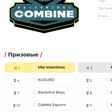
Тир
Органи
Игра
Призовые
Mid Intentions
🥇 1
🥈 2
KUDURO
🎖 4
🎖 5
Backshot Boys
🎖 7
🎖 8
GAMAX Esports
🎖 10
🎖 11