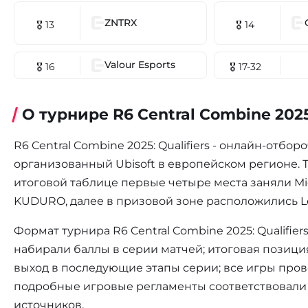
ZNTRX
🎖 13
🎖 14
Valour Esports
🎖 16
🎖 17-32
О турнире R6 Central Combine 2025:
R6 Central Combine 2025: Qualifiers - онлайн-отбор
организованный Ubisoft в европейском регионе. Т
итоговой таблице первые четыре места заняли Mid
KUDURO, далее в призовой зоне расположились Les ga
Формат турнира R6 Central Combine 2025: Qualifie
набирали баллы в серии матчей; итоговая позици
выход в последующие этапы серии; все игры про
подробные игровые регламенты соответствовали 
источников.