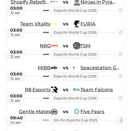
Shopify Rebellion
vs
Ninjas in Pyjamas
03:00
Esports World Cup 2026
12 авг
Team Vitality
vs
FURIA
03:00
Esports World Cup 2026
12 авг
NRG
vs
TSM
03:00
Esports World Cup 2026
12 авг
MIBR
vs
Spacestation Gaming
03:00
Esports World Cup 2026
12 авг
R8 Esports
vs
Team Falcons
03:00
Esports World Cup 2026
12 авг
Gentle Mates
vs
Five Fears
09:40
Xin Xin Esports Cup 2025
24 авг