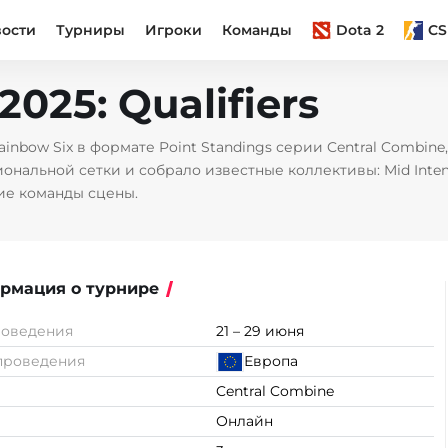
вости
Турниры
Игроки
Команды
Dota 2
CS
025: Qualifiers
ainbow Six в формате Point Standings серии Central Combin
льной сетки и собрало известные коллективы: Mid Intenti
гие команды сцены.
рмация о турнире
роведения
21 – 29 июня
проведения
Европа
Central Combine
Онлайн