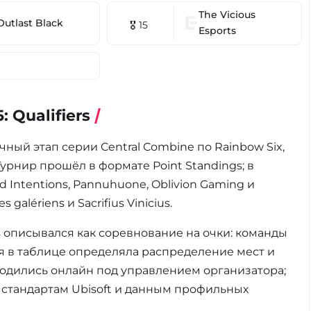
The Vicious
Outlast Black
🎖 15
Esports
 Qualifiers
очный этап серии Central Combine по Rainbow Six,
урнир прошёл в формате Point Standings; в
 Intentions, Pannuhuone, Oblivion Gaming и
lériens и Sacrifius Vinicius.
rs описывался как соревнование на очки: команды
я в таблице определяла распределение мест и
водились онлайн под управлением организатора;
стандартам Ubisoft и данным профильных