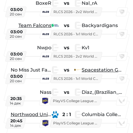
BoxeR
vs
Nal_rA
03:00
RLCS 2026 - 2v2 World Championship
20 сен
Team Falcons
vs
Backyardigans
03:00
RLCS 2026 - 1v1 World Championship
20 сен
Nwpo
vs
Kv1
03:00
RLCS 2026 - 2v2 World Championship
20 сен
No Miss Just Fake
vs
Spacestation Gaming
03:00
RLCS 2026 - 1v1 World Championship
20 сен
Nass
vs
Diaz_(Brazilian_Player)
20:35
PlayVS College League 2025: Fall
14 дек
Northwood University
2 : 1
Columbia College
20:45
PlayVS College League 2025: Fall
14 дек