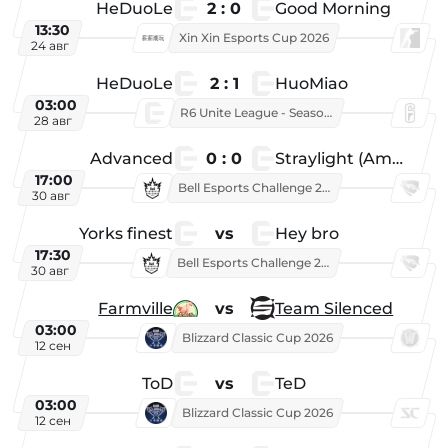
HeDuoLe
2 : 0
Good Morning
13:30
Xin Xin Esports Cup 2026
24 авг
HeDuoLe
2 : 1
HuoMiao
03:00
R6 Unite League - Season 1
28 авг
Advanced
0 : 0
Straylight (American team)
17:00
Bell Esports Challenge 2026
30 авг
Yorks finest
vs
Hey bro
17:30
Bell Esports Challenge 2026
30 авг
Farmville
vs
Team Silenced
03:00
Blizzard Classic Cup 2026
12 сен
ToD
vs
TeD
03:00
Blizzard Classic Cup 2026
12 сен