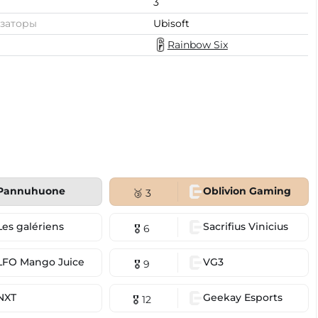
3
заторы
Ubisoft
Rainbow Six
Pannuhuone
Oblivion Gaming
🥉 3
Les galériens
Sacrifius Vinicius
🎖 6
LFO Mango Juice
VG3
🎖 9
NXT
Geekay Esports
🎖 12