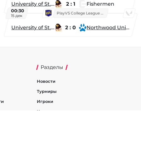
University of St. Thomas
2 : 1
Fishermen
00:30
PlayVS College League 2025: Fall
15 дек
University of St. Thomas
2 : 0
Northwood University
Разделы
Новости
Турниры
ти
Игроки
Команды