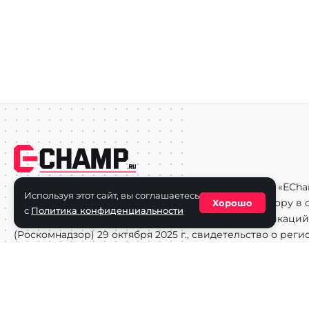
Средство массовой информации сетевое издание «ECha
Используя этот сайт, вы соглашаетесь
зарегистрировано в Федеральной службе по надзору в с
Хорошо
с
Политика конфиденциальности
информационных технологий и массовых коммуникаций
(Роскомнадзор) 29 октября 2025 г., свидетельство о рег
ФС77-90271
Учредитель СМИ «EChamp.ru»: ИП Чередник А.В.
Главный редактор СМИ «EChamp.ru»: Чередник А.В.