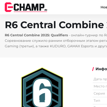
Но
R6 Central Combine 2
R6 Central Combine 2025: Qualifiers
- онлайн-турнир по R
Соревнование служило ранним отборочным этапом региона
Gaming (третьи), а также KUDURO, GAMAX Esports и дру
Инфо
Дата п
Место 
Серия
Тип