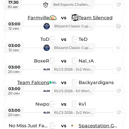
17:30
Bell Esports Challenge 2026
30 авг
Farmville
vs
Team Silenced
03:00
Blizzard Classic Cup 2026
12 сен
ToD
vs
TeD
03:00
Blizzard Classic Cup 2026
12 сен
BoxeR
vs
Nal_rA
03:00
RLCS 2026 - 2v2 World Championship
20 сен
Team Falcons
vs
Backyardigans
03:00
RLCS 2026 - 1v1 World Championship
20 сен
Nwpo
vs
Kv1
03:00
RLCS 2026 - 2v2 World Championship
20 сен
No Miss Just Fake
vs
Spacestation Gaming