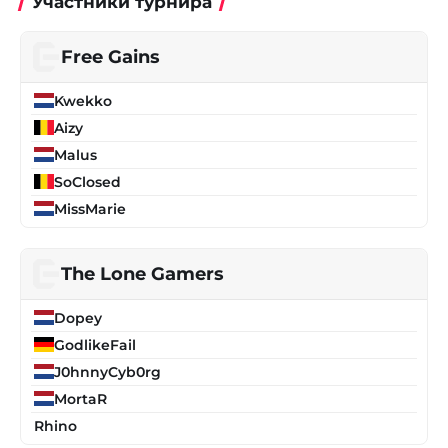
Участники турнира
Free Gains
Kwekko
Aizy
Malus
SoClosed
MissMarie
The Lone Gamers
Dopey
GodlikeFail
J0hnnyCyb0rg
MortaR
Rhino