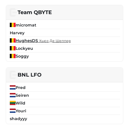
Team QBYTE
micromat
Harvey
HughesDS
Хьюз Де Шеппер
Lockyeu
Soggy
BNL LFO
Pred
Seiren
Wild
Youri
shadyyy