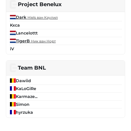
Project Benelux
Dark
Нiels ван Каулил
Kxca
Lancelottt
TigerB
Ник ван Норт
iV
Team BNL
Dawiid
KaLoGiRe
Karmaze...
Simon
hyrzuka