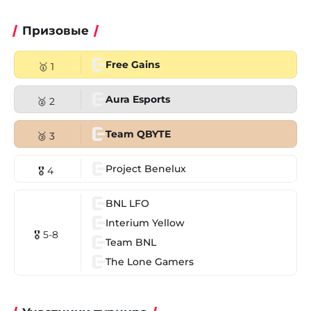
Призовые
Free Gains
🥇 1
Aura Esports
🥈 2
Team QBYTE
🥉 3
Project Benelux
🎖 4
BNL LFO
Interium Yellow
🎖 5-8
Team BNL
The Lone Gamers