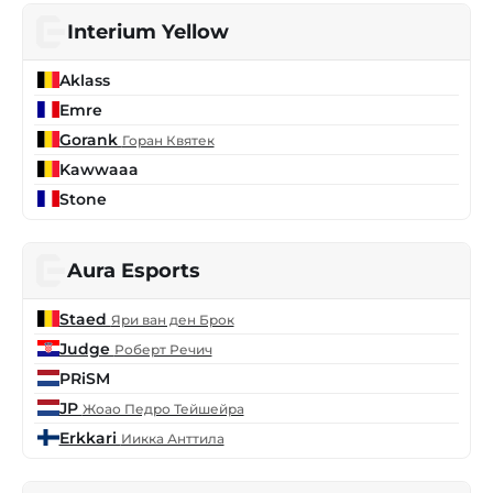
Interium Yellow
Aklass
Emre
Gorank
Горан Квятек
Kawwaaa
Stone
Aura Esports
Staed
Яри ван ден Брок
Judge
Роберт Речич
PRiSM
JP
Жоао Педро Тейшейра
Erkkari
Иикка Анттила