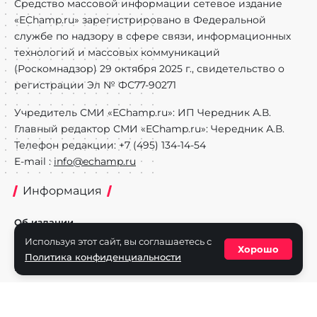
Средство массовой информации сетевое издание
«EChamp.ru» зарегистрировано в Федеральной
службе по надзору в сфере связи, информационных
технологий и массовых коммуникаций
(Роскомнадзор) 29 октября 2025 г., свидетельство о
регистрации Эл № ФС77-90271
Учредитель СМИ «EChamp.ru»: ИП Чередник А.В.
Главный редактор СМИ «EChamp.ru»: Чередник А.В.
Телефон редакции: +7 (495) 134-14-54
E-mail :
info@echamp.ru
Информация
Об издании
Используя этот сайт, вы соглашаетесь с
Реклама на портале
Хорошо
Политика конфиденциальности
Политика конфиденциальности
Разделы