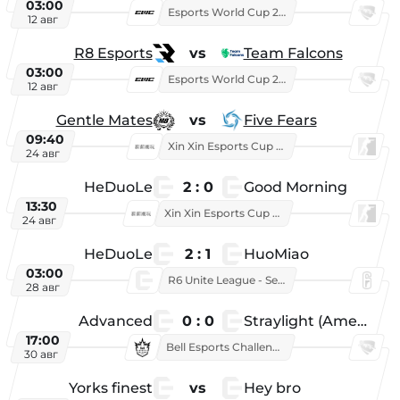
03:00
Esports World Cup 2026
12 авг
R8 Esports
vs
Team Falcons
03:00
Esports World Cup 2026
12 авг
Gentle Mates
vs
Five Fears
09:40
Xin Xin Esports Cup 2025
24 авг
HeDuoLe
2 : 0
Good Morning
13:30
Xin Xin Esports Cup 2026
24 авг
HeDuoLe
2 : 1
HuoMiao
03:00
R6 Unite League - Season 1
28 авг
Advanced
0 : 0
Straylight (American team)
17:00
Bell Esports Challenge 2026
30 авг
Yorks finest
vs
Hey bro