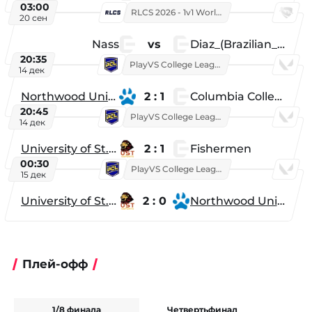
03:00
RLCS 2026 - 1v1 World Championship
20 сен
Nass
vs
Diaz_(Brazilian_Player)
20:35
PlayVS College League 2025: Fall
14 дек
Northwood University
2 : 1
Columbia College
20:45
PlayVS College League 2025: Fall
14 дек
University of St. Thomas
2 : 1
Fishermen
00:30
PlayVS College League 2025: Fall
15 дек
University of St. Thomas
2 : 0
Northwood University
Плей-офф
1/8 финала
Четвертьфинал