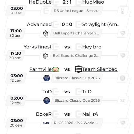
HeDuoLe
2 : 1
HuoMiao
03:00
R6 Unite League - Season 1
28 авг
Advanced
0 : 0
Straylight (American team)
17:00
Bell Esports Challenge 2026
30 авг
Yorks finest
vs
Hey bro
17:30
Bell Esports Challenge 2026
30 авг
Farmville
vs
Team Silenced
03:00
Blizzard Classic Cup 2026
12 сен
ToD
vs
TeD
03:00
Blizzard Classic Cup 2026
12 сен
BoxeR
vs
Nal_rA
03:00
RLCS 2026 - 2v2 World Championship
20 сен