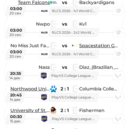
Team Falcons
vs
Backyardigans
03:00
RLCS 2026 - 1v1 World Championship
20 сен
Nwpo
vs
Kv1
03:00
RLCS 2026 - 2v2 World Championship
20 сен
No Miss Just Fake
vs
Spacestation Gaming
03:00
RLCS 2026 - 1v1 World Championship
20 сен
Nass
vs
Diaz_(Brazilian_Player)
20:35
PlayVS College League 2025: Fall
14 дек
Northwood University
2 : 1
Columbia College
20:45
PlayVS College League 2025: Fall
14 дек
University of St. Thomas
2 : 1
Fishermen
00:30
PlayVS College League 2025: Fall
15 дек