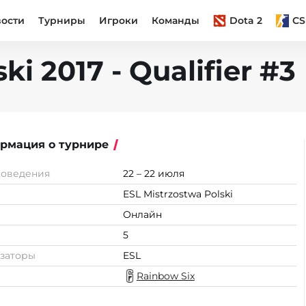
вости
Турниры
Игроки
Команды
Dota 2
CS
ki 2017 - Qualifier #3
рмация о турнире
роведения
22 – 22 июля
ESL Mistrzostwa Polski
Онлайн
5
заторы
ESL
Rainbow Six