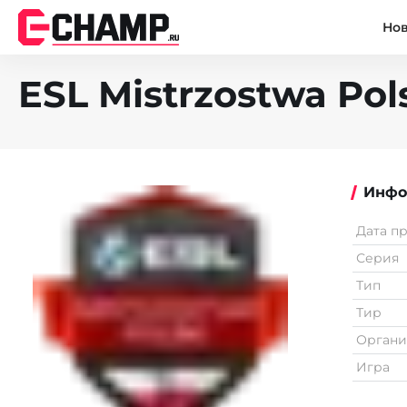
Но
ESL Mistrzostwa Pols
Инфо
Дата п
Серия
Тип
Тир
Органи
Игра