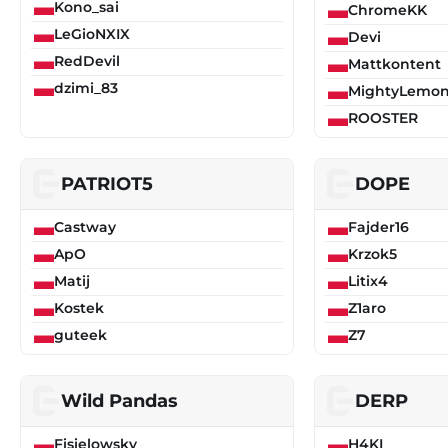
Kono_sai
ChromeKK
LeGioNXIX
Devi
RedDevil
Mattkontent
dzimi_83
MightyLemo
ROOSTER
PATRIOT5
DOPE
Castway
Fajder16
ApO
Krzok5
Matij
Litix4
Kostek
Z1aro
guteek
Z7
Wild Pandas
DERP
Fisielowsky
H4KI