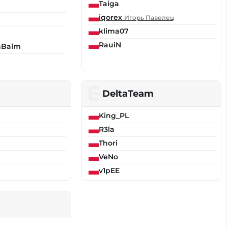
Taiga
iqorex
Игорь Павелец
klima07
RauiN
nBalm
DeltaTeam
King_PL
R3la
Thori
VeNo
v1pEE