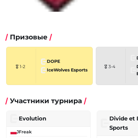
Призовые
DOPE
🎖 1-2
🎖 3-4
IceWolves Esports
Участники турнира
Evolution
Divide et
Sports
JFreak