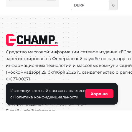
DERP
0
Средство массовой информации сетевое издание «ECha
зарегистрировано в Федеральной службе по надзору в с
информационных технологий и массовых коммуникаций
(Роскомнадзор) 29 октября 2025 г., свидетельство о рег
ФС77-90271
Учредитель СМИ «EChamp.ru»: ИП Чередник А.В.
Используя этот сайт, вы соглашаетесь
Хорошо
Главный редактор СМИ «EChamp.ru»: Чередник А.В.
с
Политика конфиденциальности
Телефон редакции: +7 (495) 134-14-54
E-mail :
info@echamp.ru
Игры