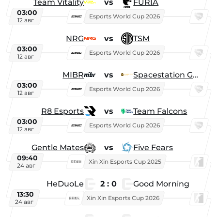
Team Vitality
vs
FURIA
03:00
Esports World Cup 2026
12 авг
NRG
vs
TSM
03:00
Esports World Cup 2026
12 авг
MIBR
vs
Spacestation Gaming
03:00
Esports World Cup 2026
12 авг
R8 Esports
vs
Team Falcons
03:00
Esports World Cup 2026
12 авг
Gentle Mates
vs
Five Fears
09:40
Xin Xin Esports Cup 2025
24 авг
HeDuoLe
2 : 0
Good Morning
13:30
Xin Xin Esports Cup 2026
24 авг