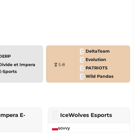
DeltaTeam
DERP
Evolution
Divide et Impera
🎖 5-8
PATRIOT5
E-Sports
Wild Pandas
 Impera E-
IceWolves Esports
sovvy