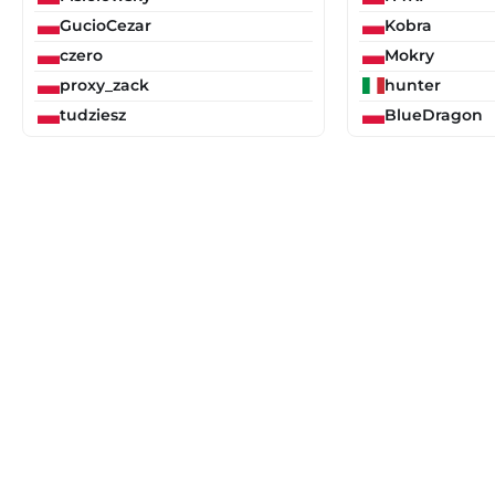
GucioCezar
Kobra
czero
Mokry
proxy_zack
hunter
tudziesz
BlueDragon