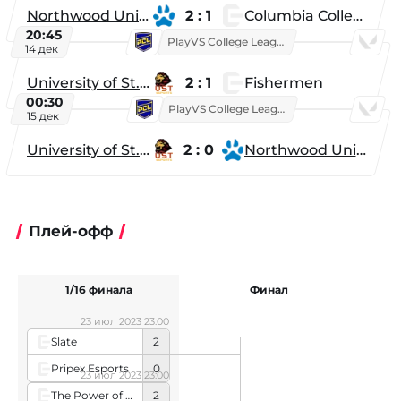
Northwood University
2 : 1
Columbia College
20:45
PlayVS College League 2025: Fall
14 дек
University of St. Thomas
2 : 1
Fishermen
00:30
PlayVS College League 2025: Fall
15 дек
University of St. Thomas
2 : 0
Northwood University
Плей-офф
1/16 финала
Финал
23 июл 2023 23:00
Slate
2
Pripex Esports
0
23 июл 2023 23:00
The Power of Friendship
2