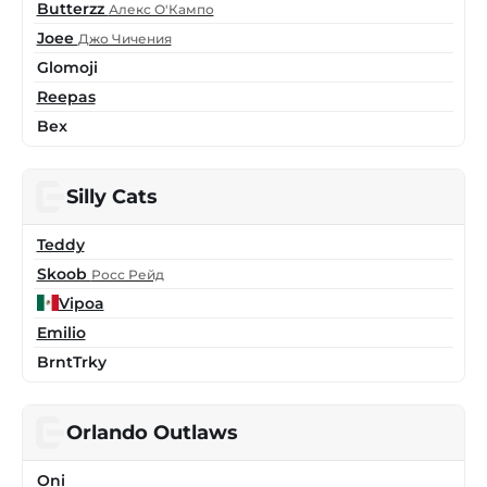
Butterzz
Алекс О'Кампо
Joee
Джо Чичения
Glomoji
Reepas
Bex
Silly Cats
Teddy
Skoob
Росс Рейд
Vipoa
Emilio
BrntTrky
Orlando Outlaws
Oni