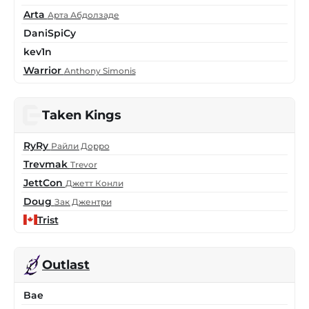
Arta
Арта Абдолзаде
DaniSpiCy
kev1n
Warrior
Anthony Simonis
Taken Kings
RyRy
Райли Дорро
Trevmak
Trevor
JettCon
Джетт Конли
Doug
Зак Джентри
Trist
Outlast
Bae