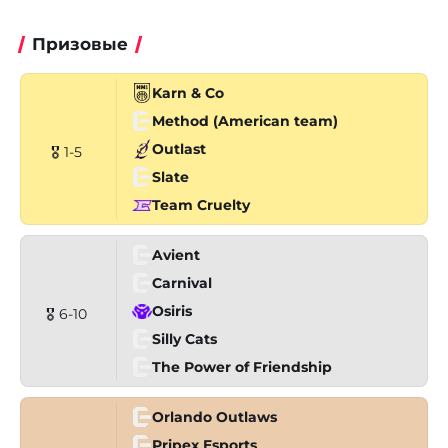
Призовые
Karn & Co
Method (American team)
Outlast
🎖 1-5
Slate
Team Cruelty
Avient
Carnival
Osiris
🎖 6-10
Silly Cats
The Power of Friendship
Orlando Outlaws
Pripex Esports