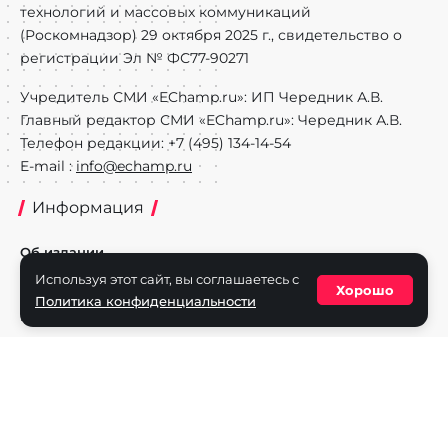
технологий и массовых коммуникаций
(Роскомнадзор) 29 октября 2025 г., свидетельство о
регистрации Эл № ФС77-90271
Учредитель СМИ «EChamp.ru»: ИП Чередник А.В.
Главный редактор СМИ «EChamp.ru»: Чередник А.В.
Телефон редакции: +7 (495) 134-14-54
E-mail :
info@echamp.ru
Информация
Об издании
Используя этот сайт, вы соглашаетесь с
Реклама на портале
Хорошо
Политика конфиденциальности
Политика конфиденциальности
Разделы
Новости