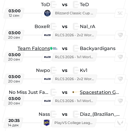
ToD
vs
TeD
03:00
Blizzard Classic Cup 2026
12 сен
BoxeR
vs
Nal_rA
03:00
RLCS 2026 - 2v2 World Championship
20 сен
Team Falcons
vs
Backyardigans
03:00
RLCS 2026 - 1v1 World Championship
20 сен
Nwpo
vs
Kv1
03:00
RLCS 2026 - 2v2 World Championship
20 сен
No Miss Just Fake
vs
Spacestation Gaming
03:00
RLCS 2026 - 1v1 World Championship
20 сен
Nass
vs
Diaz_(Brazilian_Player)
20:35
PlayVS College League 2025: Fall
14 дек