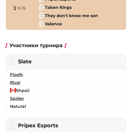
Taken Kings
🎖 11-15
They don't know me son
Valence
Участники турнира
Slate
Floofs
Rival
Shpaii
Spider
Natural
Pripex Esports