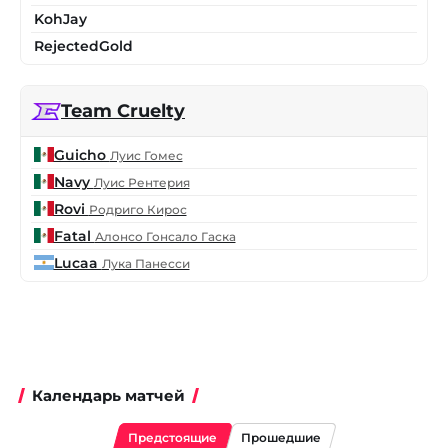
KohJay
RejectedGold
Team Cruelty
Guicho
Луис Гомес
Navy
Луис Рентерия
Rovi
Родриго Кирос
Fatal
Алонсо Гонсало Гаска
Lucaa
Лука Панесси
Календарь матчей
Предстоящие
Прошедшие