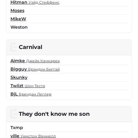
Hitman
Уэйд Стеффенс
Moses
MikeW
Weston
Carnival
Aimke
Джейк Качмарек
Bigguy
Брэндон Биггай
Skunky
Twiizt
Шон Теста
BjL
Брендан Леглер
They don't know me son
Txmp
ville
Уинстон Феннелл