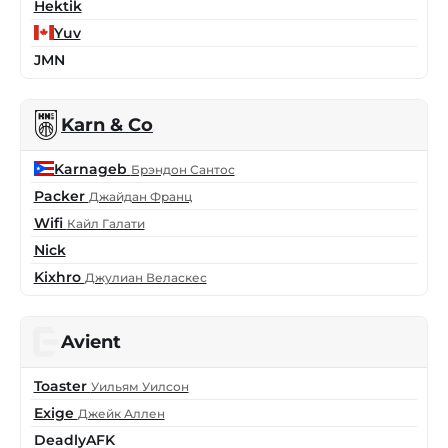
Hektik
Yuv
JMN
Karn & Co
Karnageb
Брэндон Сантос
Packer
Джайдан Франц
Wifi
Кайл Галати
Nick
Kixhro
Джулиан Веласкес
Avient
Toaster
Уильям Уилсон
Exige
Джейк Аллен
DeadlyAFK