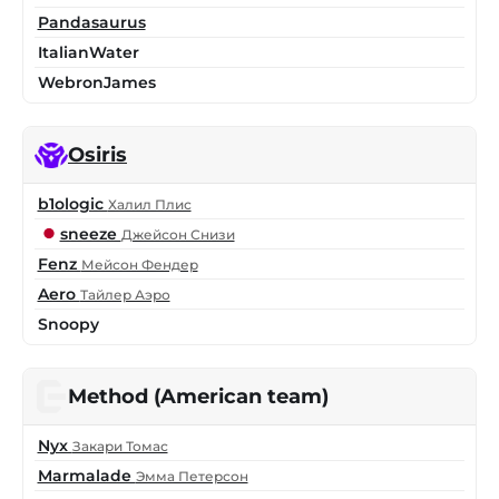
Pandasaurus
ItalianWater
WebronJames
Osiris
b1ologic
Халил Плис
sneeze
Джейсон Снизи
Fenz
Мейсон Фендер
Aero
Тайлер Аэро
Snoopy
Method (American team)
Nyx
Закари Томас
Marmalade
Эмма Петерсон