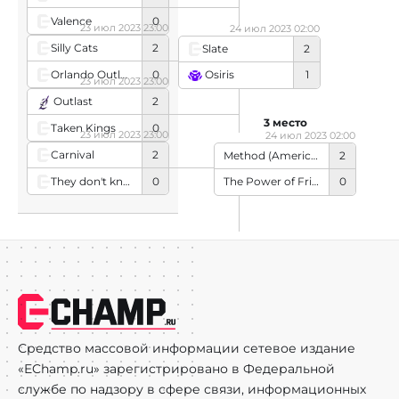
Valence
0
23 июл 2023 23:00
24 июл 2023 02:00
Silly Cats
2
Slate
2
Orlando Outlaws
0
Osiris
1
23 июл 2023 23:00
Outlast
2
3 место
Taken Kings
0
23 июл 2023 23:00
24 июл 2023 02:00
Carnival
2
Method (American team)
2
They don't know me son
0
The Power of Friendship
0
Средство массовой информации сетевое издание
«EChamp.ru» зарегистрировано в Федеральной
службе по надзору в сфере связи, информационных