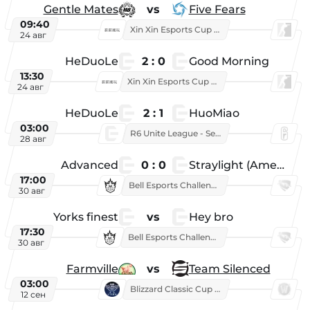
Gentle Mates
vs
Five Fears
09:40
Xin Xin Esports Cup 2025
24 авг
HeDuoLe
2 : 0
Good Morning
13:30
Xin Xin Esports Cup 2026
24 авг
HeDuoLe
2 : 1
HuoMiao
03:00
R6 Unite League - Season 1
28 авг
Advanced
0 : 0
Straylight (American team)
17:00
Bell Esports Challenge 2026
30 авг
Yorks finest
vs
Hey bro
17:30
Bell Esports Challenge 2026
30 авг
Farmville
vs
Team Silenced
03:00
Blizzard Classic Cup 2026
12 сен