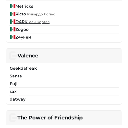
Metricks
Ricto
Рикардо Лопес
D4RK
Иан Кортез
Zogoo
Z4yFeR
Valence
Geekdafreak
Santa
Fuji
sax
datway
The Power of Friendship