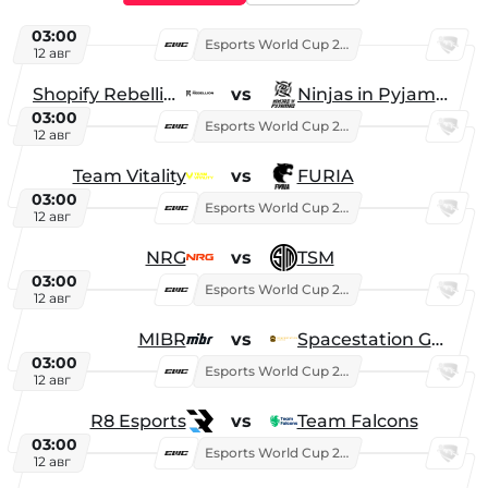
03:00
Esports World Cup 2026
12 авг
Shopify Rebellion
vs
Ninjas in Pyjamas
03:00
Esports World Cup 2026
12 авг
Team Vitality
vs
FURIA
03:00
Esports World Cup 2026
12 авг
NRG
vs
TSM
03:00
Esports World Cup 2026
12 авг
MIBR
vs
Spacestation Gaming
03:00
Esports World Cup 2026
12 авг
R8 Esports
vs
Team Falcons
03:00
Esports World Cup 2026
12 авг