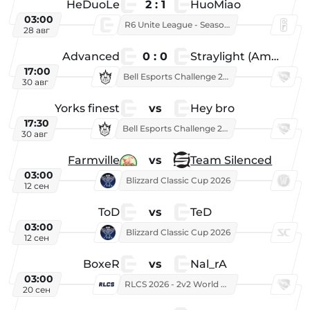
HeDuoLe
2 : 1
HuoMiao
03:00
R6 Unite League - Season 1
28 авг
Advanced
0 : 0
Straylight (American team)
17:00
Bell Esports Challenge 2026
30 авг
Yorks finest
vs
Hey bro
17:30
Bell Esports Challenge 2026
30 авг
Farmville
vs
Team Silenced
03:00
Blizzard Classic Cup 2026
12 сен
ToD
vs
TeD
03:00
Blizzard Classic Cup 2026
12 сен
BoxeR
vs
Nal_rA
03:00
RLCS 2026 - 2v2 World Championship
20 сен