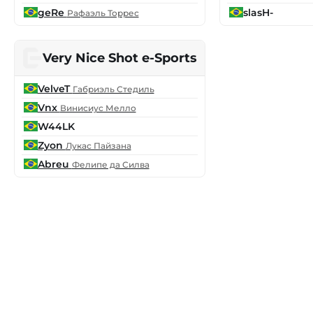
geRe
slasH-
Рафаэль Торрес
Very Nice Shot e-Sports
VelveT
Габриэль Стедиль
Vnx
Винисиус Мелло
W44LK
Zyon
Лукас Пайзана
Abreu
Фелипе да Силва