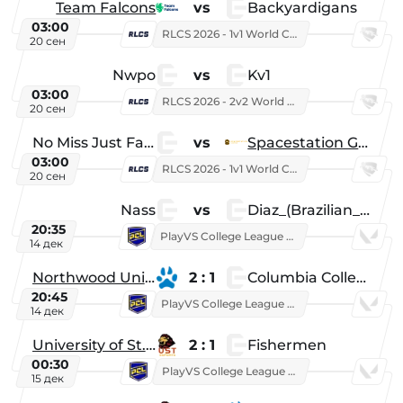
Team Falcons
vs
Backyardigans
03:00
RLCS 2026 - 1v1 World Championship
20 сен
Nwpo
vs
Kv1
03:00
RLCS 2026 - 2v2 World Championship
20 сен
No Miss Just Fake
vs
Spacestation Gaming
03:00
RLCS 2026 - 1v1 World Championship
20 сен
Nass
vs
Diaz_(Brazilian_Player)
20:35
PlayVS College League 2025: Fall
14 дек
Northwood University
2 : 1
Columbia College
20:45
PlayVS College League 2025: Fall
14 дек
University of St. Thomas
2 : 1
Fishermen
00:30
PlayVS College League 2025: Fall
15 дек