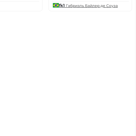
fk1
Габриэль Байлер де Соуза