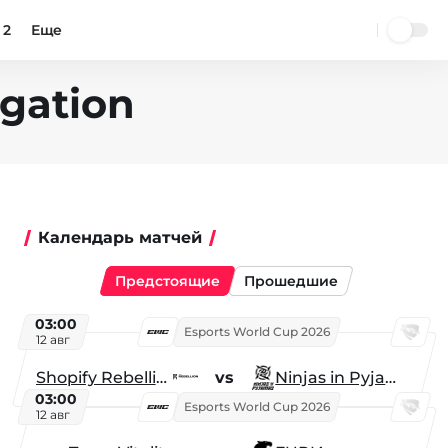
 2
Еще
egation
Календарь матчей
Предстоящие
Прошедшие
03:00
Esports World Cup 2026
12 авг
Shopify Rebellion
vs
Ninjas in Pyjamas
03:00
Esports World Cup 2026
12 авг