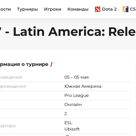
вости
Турниры
Игроки
Команды
Dota 2
CS
 - Latin America: Rel
рмация о турнире
роведения
05 – 05 мая
проведения
Южная Америка
Pro League
Онлайн
2
ESL
заторы
Ubisoft