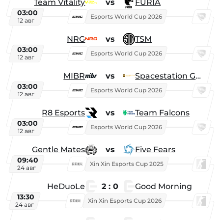
Team Vitality
vs
FURIA
03:00
Esports World Cup 2026
12 авг
NRG
vs
TSM
03:00
Esports World Cup 2026
12 авг
MIBR
vs
Spacestation Gaming
03:00
Esports World Cup 2026
12 авг
R8 Esports
vs
Team Falcons
03:00
Esports World Cup 2026
12 авг
Gentle Mates
vs
Five Fears
09:40
Xin Xin Esports Cup 2025
24 авг
HeDuoLe
2 : 0
Good Morning
13:30
Xin Xin Esports Cup 2026
24 авг