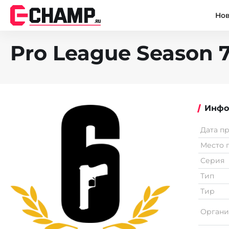
Но
Pro League Season 7
Инфо
Дата п
Место 
Серия
Тип
Тир
Органи