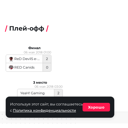
Плей-офф
Финал
06 мая 2018 01:00
ReD DevilS e-Sports
2
RED Canids
0
3 место
06 мая 2018 03:00
YeaH! Gaming
2
Very Nice Shot e-Sports
1
Используя этот сайт, вы соглашаетесь
Хорошо
с
Политика конфиденциальности