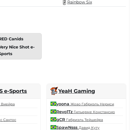
Rainbow Six
RED Canids
Very Nice Shot e-
Sports
S e-Sports
YeaH Gaming
yoona
 Виейра
Жоао Габриэль Нериси
Revo1Tz
Гильерме Констансио
gCR
с Сантос
Габриэль Тейшейра
SpawNsss
Давид Куту