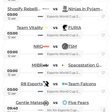
Shopify Rebellion
vs
Ninjas in Pyjamas
03:00
Esports World Cup 2026
12 авг
Team Vitality
vs
FURIA
03:00
Esports World Cup 2026
12 авг
NRG
vs
TSM
03:00
Esports World Cup 2026
12 авг
MIBR
vs
Spacestation Gaming
03:00
Esports World Cup 2026
12 авг
R8 Esports
vs
Team Falcons
03:00
Esports World Cup 2026
12 авг
Gentle Mates
vs
Five Fears
09:40
Xin Xin Esports Cup 2025