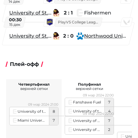
14 дек
University of St. Thomas
2 : 1
Fishermen
00:30
PlayVS College League 2025: Fall
15 дек
University of St. Thomas
2 : 0
Northwood University
Плей-офф
Четвертьфинал
Полуфинал
Г
верхней сетки
верхней сетки
09 мар 2024 22:00
Fanshawe Fuel
7
09 мар 2024 21:00
University of the Cumberlands
4
University of the Cumberlands
8
09 мар 2024 22:00
Miami University Redhawgs
7
University of Kentucky
7
0
University of Cincinnati Academy
2