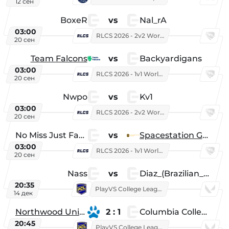
12 сен
BoxeR
vs
Nal_rA
03:00
RLCS 2026 - 2v2 World Championship
20 сен
Team Falcons
vs
Backyardigans
03:00
RLCS 2026 - 1v1 World Championship
20 сен
Nwpo
vs
Kv1
03:00
RLCS 2026 - 2v2 World Championship
20 сен
No Miss Just Fake
vs
Spacestation Gaming
03:00
RLCS 2026 - 1v1 World Championship
20 сен
Nass
vs
Diaz_(Brazilian_Player)
20:35
PlayVS College League 2025: Fall
14 дек
Northwood University
2 : 1
Columbia College
20:45
PlayVS College League 2025: Fall