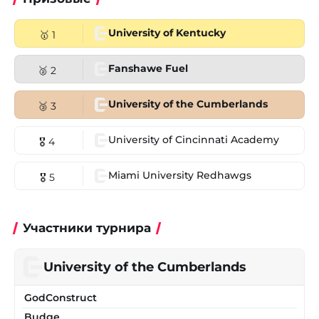
University of Kentucky
🥇 1
Fanshawe Fuel
🥈 2
University of the Cumberlands
🥉 3
University of Cincinnati Academy
🎖 4
Miami University Redhawgs
🎖 5
Участники турнира
University of the Cumberlands
GodConstruct
Budge