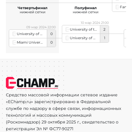
Fansh
Четвертьфинал
Полуфинал
нижней сетки
нижней сетки
10 мар 2024 21:00
09 мар 2024 22:00
University of the Cumberlands
2
University of Cincinnati Academy
0
Fa
University of Cincinnati Academy
1
Miami University Redhawgs
0
Средство массовой информации сетевое издание
«EChamp.ru» зарегистрировано в Федеральной
службе по надзору в сфере связи, информационных
технологий и массовых коммуникаций
(Роскомнадзор) 29 октября 2025 г., свидетельство о
регистрации Эл № ФС77-90271