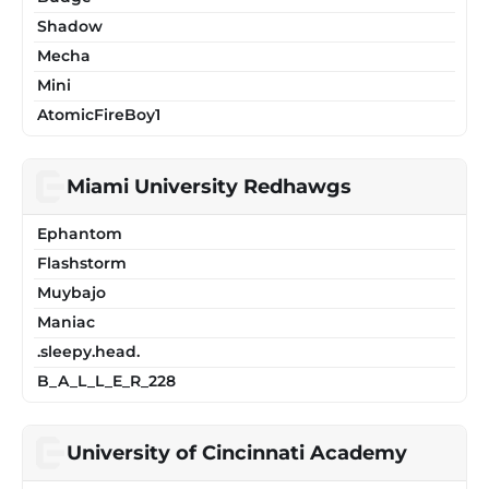
Shadow
Mecha
Mini
AtomicFireBoy1
Miami University Redhawgs
Ephantom
Flashstorm
Muybajo
Maniac
.sleepy.head.
B_A_L_L_E_R_228
University of Cincinnati Academy