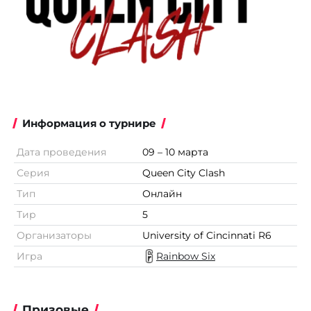
Информация о турнире
Дата проведения
09 – 10 марта
Серия
Queen City Clash
Тип
Онлайн
Тир
5
Организаторы
University of Cincinnati R6
Игра
Rainbow Six
Призовые