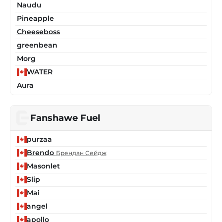
Naudu
Pineapple
Cheeseboss
greenbean
Morg
WATER
Aura
Fanshawe Fuel
purzaa
Brendo
Брендан Сейдж
Masonlet
Slip
Mai
angel
apollo