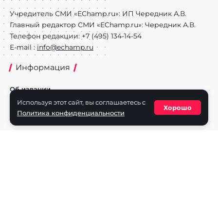
Учредитель СМИ «EChamp.ru»: ИП Чередник А.В.
Главный редактор СМИ «EChamp.ru»: Чередник А.В.
Телефон редакции: +7 (495) 134-14-54
E-mail :
info@echamp.ru
Информация
Об издании
Используя этот сайт, вы соглашаетесь с
Реклама на портале
Хорошо
Политика конфиденциальности
Политика конфиденциальности
Разделы
Новости
Турниры
Игроки
Команды