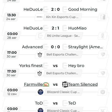
24 авг
HeDuoLe
2 : 0
Good Morning
13:30
Xin Xin Esports Cup 2026
24 авг
HeDuoLe
2 : 1
HuoMiao
03:00
R6 Unite League - Season 1
28 авг
Advanced
0 : 0
Straylight (American team)
17:00
Bell Esports Challenge 2026
30 авг
Yorks finest
vs
Hey bro
17:30
Bell Esports Challenge 2026
30 авг
Farmville
vs
Team Silenced
03:00
Blizzard Classic Cup 2026
12 сен
ToD
vs
TeD
03:00
Blizzard Classic Cup 2026