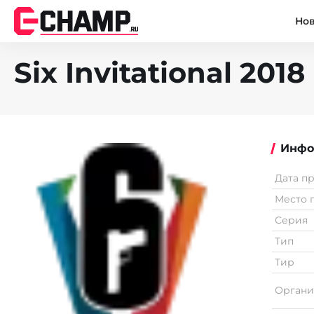
Но
Six Invitational 2018
Инфо
Дата п
Место 
Серия
Тип
Тир
Органи