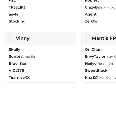
ATO
Roblert
TR33L1F3
CrazyBoy
Мин Хо
asvfe
Agent
Stocking
ZerOw
Vinny
Mantis F
Skully
OniChan
Sunbi
EnvyTaylor
Джан Ен
Ким 
Blue_Sion
Neilyo
Ли Ин-ёп
ViOs276
SweetBlack
TiramisuXX
KhaZiX
Хан Санг