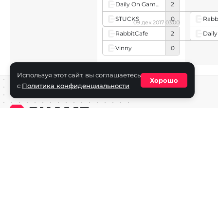
Daily On Games
2
STUCKS
0
Rabb
09 дек 2017 03:00
RabbitCafe
2
Vinny
0
Используя этот сайт, вы соглашаетесь
Хорошо
с
Политика конфиденциальности
Средство массовой информации сетевое издание «ECha
зарегистрировано в Федеральной службе по надзору в с
информационных технологий и массовых коммуникаций
(Роскомнадзор) 29 октября 2025 г., свидетельство о рег
ФС77-90271
Учредитель СМИ «EChamp.ru»: ИП Чередник А.В.
Главный редактор СМИ «EChamp.ru»: Чередник А.В.