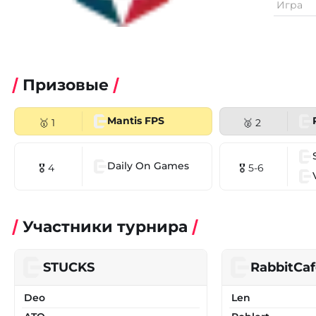
Игра
Призовые
Mantis FPS
🥇 1
🥈 2
Daily On Games
🎖 4
🎖 5-6
Участники турнира
STUCKS
RabbitCaf
Deo
Len