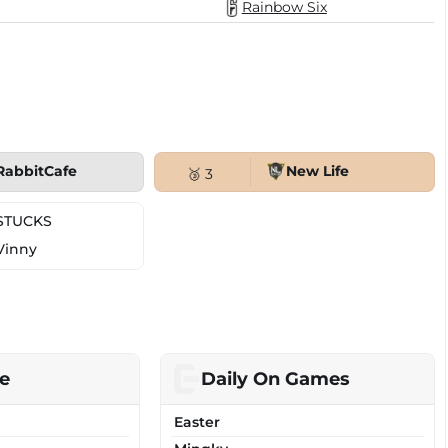
Rainbow Six
RabbitCafe
New Life
🥉 3
STUCKS
Vinny
e
Daily On Games
Easter