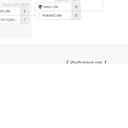
10 дек 2017 08:00
10 дек 2017 06:00
New Life
0
itCafe
2
RabbitCafe
0
Daily On Games
1
Информация
Об издании
mp.ru»
Реклама на портале
фере связи,
Политика конфиденциальнос
истрации Эл №