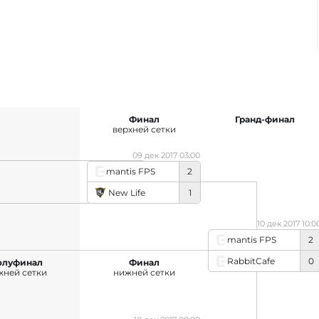
Финал
Гранд-финал
верхней сетки
09 дек 2017 03:00
mantis FPS
2
New Life
1
10 дек 2017 10:0
mantis FPS
2
RabbitCafe
0
олуфинал
Финал
жней сетки
нижней сетки