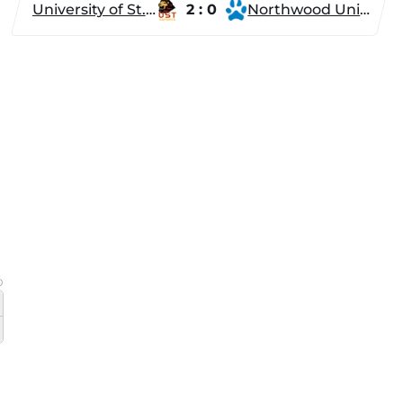
University of St. Thomas
2 : 0
Northwood University
0