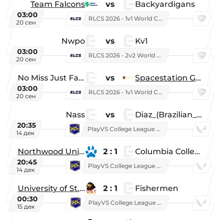
Team Falcons
vs
Backyardigans
03:00
RLCS 2026 - 1v1 World Championship
20 сен
Nwpo
vs
Kv1
03:00
RLCS 2026 - 2v2 World Championship
20 сен
No Miss Just Fake
vs
Spacestation Gaming
03:00
RLCS 2026 - 1v1 World Championship
20 сен
Nass
vs
Diaz_(Brazilian_Player)
20:35
PlayVS College League 2025: Fall
14 дек
Northwood University
2 : 1
Columbia College
20:45
PlayVS College League 2025: Fall
14 дек
University of St. Thomas
2 : 1
Fishermen
00:30
PlayVS College League 2025: Fall
15 дек