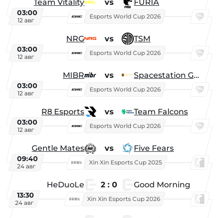
Team Vitality
vs
FURIA
03:00
Esports World Cup 2026
12 авг
NRG
vs
TSM
03:00
Esports World Cup 2026
12 авг
MIBR
vs
Spacestation Gaming
03:00
Esports World Cup 2026
12 авг
R8 Esports
vs
Team Falcons
03:00
Esports World Cup 2026
12 авг
Gentle Mates
vs
Five Fears
09:40
Xin Xin Esports Cup 2025
24 авг
HeDuoLe
2 : 0
Good Morning
13:30
Xin Xin Esports Cup 2026
24 авг