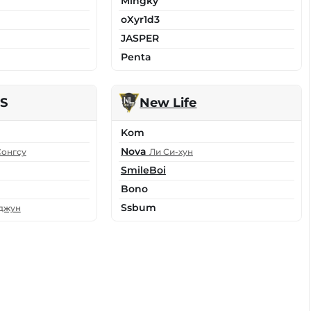
Mingky
oXyr1d3
JASPER
Penta
PS
New Life
Kom
Nova
Сонгсу
Ли Си-хун
SmileBoi
Bono
Ssbum
-джун