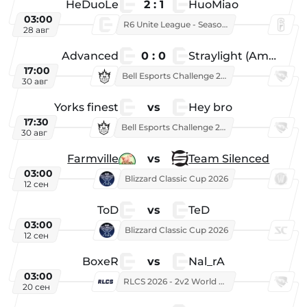
HeDuoLe
2 : 1
HuoMiao
03:00
R6 Unite League - Season 1
28 авг
Advanced
0 : 0
Straylight (American team)
17:00
Bell Esports Challenge 2026
30 авг
Yorks finest
vs
Hey bro
17:30
Bell Esports Challenge 2026
30 авг
Farmville
vs
Team Silenced
03:00
Blizzard Classic Cup 2026
12 сен
ToD
vs
TeD
03:00
Blizzard Classic Cup 2026
12 сен
BoxeR
vs
Nal_rA
03:00
RLCS 2026 - 2v2 World Championship
20 сен