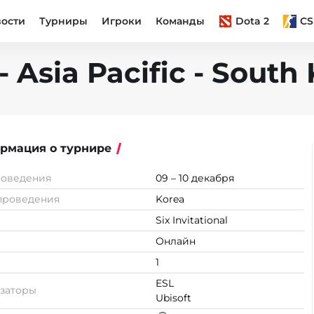
вости
Турниры
Игроки
Команды
Dota 2
CS
 - Asia Pacific - South
рмация о турнире
роведения
09 – 10 декабря
проведения
Korea
Six Invitational
Онлайн
1
ESL
заторы
Ubisoft