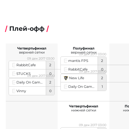
Плей-офф
Четвертьфинал
Полуфинал
верхней сетки
верхней сетки
09 дек 2017 03:00
09 дек 2017 03:00
mantis FPS
2
RabbitCafe
2
RabbitCafe
0
09 дек 2017 03:00
STUCKS
0
09 дек 2017 03:00
New Life
2
Daily On Games
2
Daily On Games
1
Vinny
0
Четвертьфинал
П
нижней сетки
ни
09 дек 2017 03:00