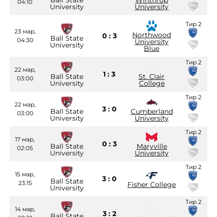
Ball State
Winthrop
04:10
University
University
Тир 2
23 мар,
Northwood
0 : 3
Ball State
04:30
University
University
Blue
Тир 2
22 мар,
1 : 3
Ball State
St. Clair
03:00
University
College
Тир 2
22 мар,
3 : 0
Ball State
Cumberland
03:00
University
University
Тир 2
17 мар,
0 : 3
Ball State
Maryville
02:05
University
University
Тир 2
15 мар,
3 : 0
Ball State
23:15
Fisher College
University
Тир 2
14 мар,
3 : 2
Ball State