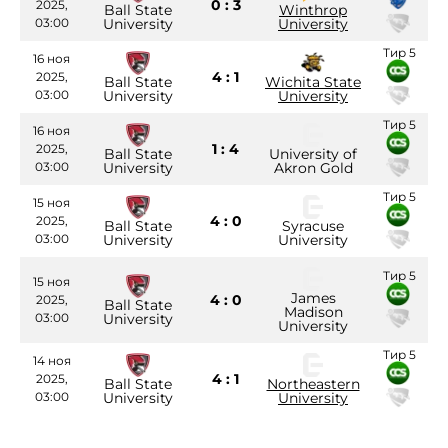
0 : 3
2025,
Ball State
Winthrop
03:00
University
University
Тир 5
16 ноя
4 : 1
2025,
Ball State
Wichita State
03:00
University
University
Тир 5
16 ноя
1 : 4
2025,
Ball State
University of
03:00
University
Akron Gold
Тир 5
15 ноя
4 : 0
2025,
Ball State
Syracuse
03:00
University
University
Тир 5
15 ноя
James
4 : 0
2025,
Ball State
Madison
03:00
University
University
Тир 5
14 ноя
4 : 1
2025,
Ball State
Northeastern
03:00
University
University