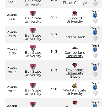
Ball State
00:30
Fisher College
University
Тир 3
26 апр,
3 : 2
Ball State
Concord
23:45
University
University
Тир 3
26 апр,
3 : 2
Ball State
22:15
Indiana Tech
University
Тир 3
26 апр,
3 : 2
Ball State
Cumberland
21:30
University
University
Тир 3
26 апр,
Davenport
2 : 3
Ball State
20:45
University
University
Black
Тир 3
26 апр,
3 : 0
Ball State
Wichita State
20:00
University
University
Тир 2
20 апр,