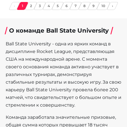
‹
1
2
3
4
5
6
7
8
9
10
›
О команде Ball State University
Ball State University - одна из ярких команд в
дисциплине Rocket League, представляющая
США на международной арене. С момента
своего основания команда активно участвует в
различных турнирах, демонстрируя
стабильные результаты и высокую игру. За свою
карьеру Ball State University провела более 200
матчей, что свидетельствует о большом опыте и
стремлении к совершенству.
Команда заработала значительные призовые,
общая сумма которых превышает 18 тысяч