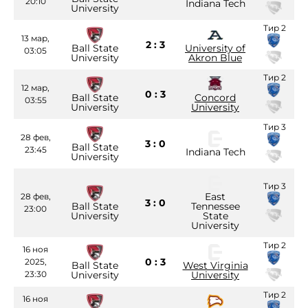
20:10
Indiana Tech
University
Тир 2
13 мар,
2 : 3
Ball State
University of
03:05
University
Akron Blue
Тир 2
12 мар,
0 : 3
Ball State
Concord
03:55
University
University
Тир 3
28 фев,
3 : 0
Ball State
23:45
Indiana Tech
University
Тир 3
East
28 фев,
3 : 0
Ball State
Tennessee
23:00
University
State
University
Тир 2
16 ноя
0 : 3
2025,
Ball State
West Virginia
23:30
University
University
Тир 2
16 ноя