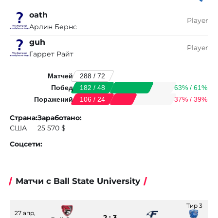
oath
Player
Арлин Бернс
guh
Player
Гаррет Райт
Матчей
288 / 72
Побед
63% / 61%
182 / 48
Поражений
37% / 39%
106 / 24
Страна:
Заработано:
США
25 570 $
Соцсети:
Матчи с Ball State University
Тир 3
27 апр,
2 : 3