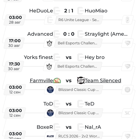
HeDuoLe
2 : 1
HuoMiao
03:00
R6 Unite League - Season 1
28 авг
Advanced
0 : 0
Straylight (American team)
17:00
Bell Esports Challenge 2026
30 авг
Yorks finest
vs
Hey bro
17:30
Bell Esports Challenge 2026
30 авг
Farmville
vs
Team Silenced
03:00
Blizzard Classic Cup 2026
12 сен
ToD
vs
TeD
03:00
Blizzard Classic Cup 2026
12 сен
BoxeR
vs
Nal_rA
03:00
RLCS 2026 - 2v2 World Championship
20 сен