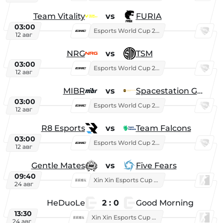
Team Vitality
vs
FURIA
03:00
Esports World Cup 2026
12 авг
NRG
vs
TSM
03:00
Esports World Cup 2026
12 авг
MIBR
vs
Spacestation Gaming
03:00
Esports World Cup 2026
12 авг
R8 Esports
vs
Team Falcons
03:00
Esports World Cup 2026
12 авг
Gentle Mates
vs
Five Fears
09:40
Xin Xin Esports Cup 2025
24 авг
HeDuoLe
2 : 0
Good Morning
13:30
Xin Xin Esports Cup 2026
24 авг