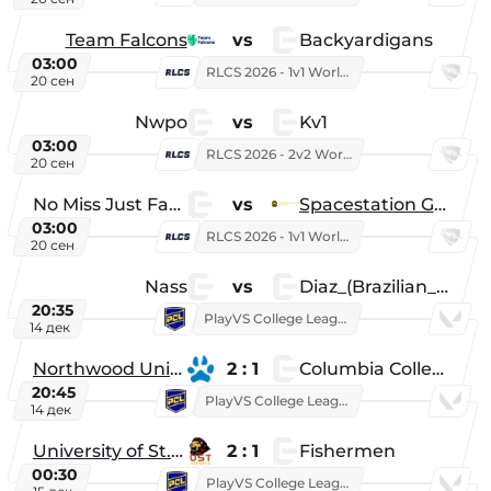
Team Falcons
vs
Backyardigans
03:00
RLCS 2026 - 1v1 World Championship
20 сен
Nwpo
vs
Kv1
03:00
RLCS 2026 - 2v2 World Championship
20 сен
No Miss Just Fake
vs
Spacestation Gaming
03:00
RLCS 2026 - 1v1 World Championship
20 сен
Nass
vs
Diaz_(Brazilian_Player)
20:35
PlayVS College League 2025: Fall
14 дек
Northwood University
2 : 1
Columbia College
20:45
PlayVS College League 2025: Fall
14 дек
University of St. Thomas
2 : 1
Fishermen
00:30
PlayVS College League 2025: Fall