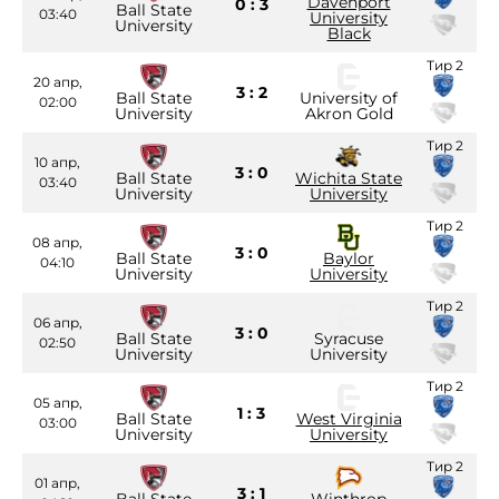
Davenport
0 : 3
Ball State
03:40
University
University
Black
Тир 2
20 апр,
3 : 2
Ball State
University of
02:00
University
Akron Gold
Тир 2
10 апр,
3 : 0
Ball State
Wichita State
03:40
University
University
Тир 2
08 апр,
3 : 0
Ball State
Baylor
04:10
University
University
Тир 2
06 апр,
3 : 0
Ball State
Syracuse
02:50
University
University
Тир 2
05 апр,
1 : 3
Ball State
West Virginia
03:00
University
University
Тир 2
01 апр,
3 : 1