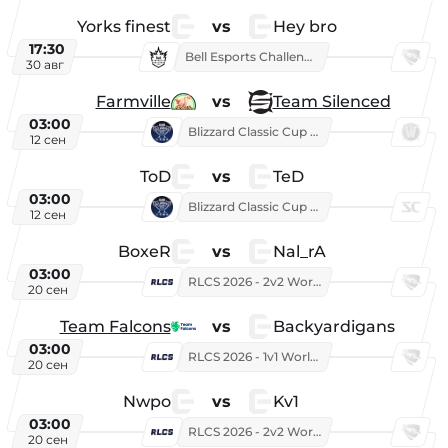
Yorks finest
vs
Hey bro
17:30
Bell Esports Challenge 2026
30 авг
Farmville
vs
Team Silenced
03:00
Blizzard Classic Cup 2026
12 сен
ToD
vs
TeD
03:00
Blizzard Classic Cup 2026
12 сен
BoxeR
vs
Nal_rA
03:00
RLCS 2026 - 2v2 World Championship
20 сен
Team Falcons
vs
Backyardigans
03:00
RLCS 2026 - 1v1 World Championship
20 сен
Nwpo
vs
Kv1
03:00
RLCS 2026 - 2v2 World Championship
20 сен