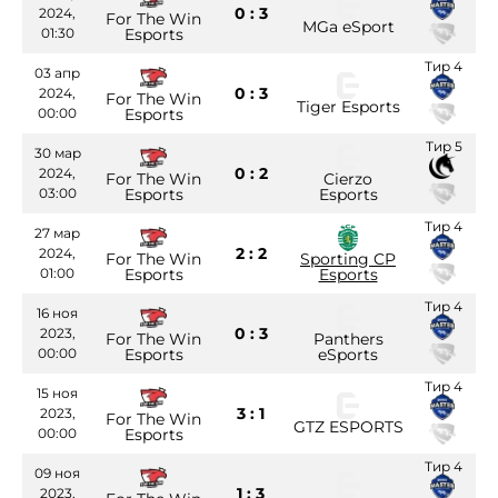
0 : 3
2024,
For The Win
MGa eSport
01:30
Esports
Тир 4
03 апр
0 : 3
2024,
For The Win
Tiger Esports
00:00
Esports
Тир 5
30 мар
0 : 2
2024,
For The Win
Cierzo
03:00
Esports
Esports
Тир 4
27 мар
2 : 2
2024,
For The Win
Sporting CP
01:00
Esports
Esports
Тир 4
16 ноя
0 : 3
2023,
For The Win
Panthers
00:00
Esports
eSports
Тир 4
15 ноя
3 : 1
2023,
For The Win
GTZ ESPORTS
00:00
Esports
Тир 4
09 ноя
1 : 3
2023,