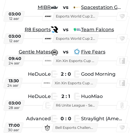
MIBR
vs
Spacestation Gaming
03:00
Esports World Cup 2026
12 авг
R8 Esports
vs
Team Falcons
03:00
Esports World Cup 2026
12 авг
Gentle Mates
vs
Five Fears
09:40
Xin Xin Esports Cup 2025
24 авг
HeDuoLe
2 : 0
Good Morning
13:30
Xin Xin Esports Cup 2026
24 авг
HeDuoLe
2 : 1
HuoMiao
03:00
R6 Unite League - Season 1
28 авг
Advanced
0 : 0
Straylight (American team)
17:00
Bell Esports Challenge 2026
30 авг