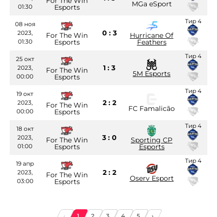
For The Win
MGa eSport
01:30
Esports
Тир 4
08 ноя
0 : 3
2023,
For The Win
Hurricane Of
01:30
Esports
Feathers
Тир 4
25 окт
1 : 3
2023,
For The Win
5M Esports
00:00
Esports
Тир 4
19 окт
2 : 2
2023,
For The Win
FC Famalicão
00:00
Esports
Тир 4
18 окт
3 : 0
2023,
For The Win
Sporting CP
01:00
Esports
Esports
Тир 4
19 апр
2 : 2
2023,
For The Win
Oserv Esport
03:00
Esports
‹
1
2
3
4
5
›