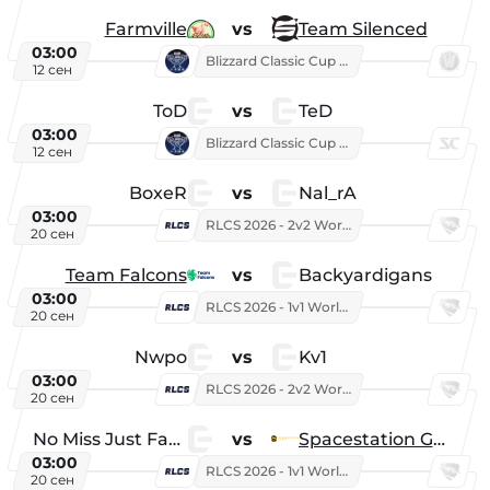
Farmville
vs
Team Silenced
03:00
Blizzard Classic Cup 2026
12 сен
ToD
vs
TeD
03:00
Blizzard Classic Cup 2026
12 сен
BoxeR
vs
Nal_rA
03:00
RLCS 2026 - 2v2 World Championship
20 сен
Team Falcons
vs
Backyardigans
03:00
RLCS 2026 - 1v1 World Championship
20 сен
Nwpo
vs
Kv1
03:00
RLCS 2026 - 2v2 World Championship
20 сен
No Miss Just Fake
vs
Spacestation Gaming
03:00
RLCS 2026 - 1v1 World Championship
20 сен