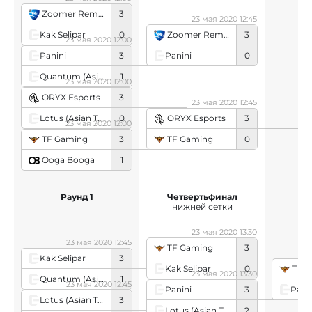
Zoomer Remover
3
23 мая 2020 12:45
Kak Selipar
0
Zoomer Remover
3
23 мая 2020 12:00
Panini
0
Panini
3
Quantum (Asian Team)
1
23 мая 2020 12:00
ORYX Esports
3
23 мая 2020 12:45
Lotus (Asian Team)
0
ORYX Esports
3
23 мая 2020 12:00
TF Gaming
0
TF Gaming
3
Ooga Booga
1
Раунд 1
Четвертьфинал
П
нижней сетки
ни
23 мая 2020 13:30
23 мая 2020 12:45
TF Gaming
3
Kak Selipar
3
Kak Selipar
0
TF 
23 мая 2020 13:30
Quantum (Asian Team)
1
23 мая 2020 12:45
Pani
Panini
3
Lotus (Asian Team)
3
Lotus (Asian Team)
2