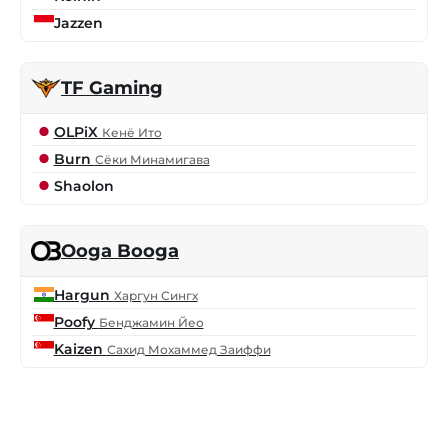
Jazzen
TF Gaming
OLPiX
Кенё Ито
Burn
Сёки Минамигава
Shaolon
Ooga Booga
Hargun
Харгун Сингх
Poofy
Бенджамин Йео
Kaizen
Сахид Мохаммед Заиффи