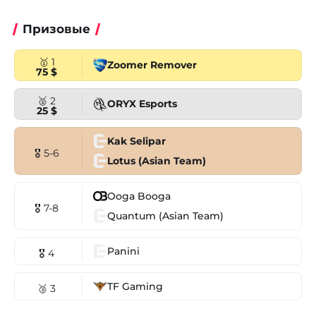
Призовые
🥇 1
Zoomer Remover
75 $
🥈 2
ORYX Esports
25 $
Kak Selipar
🎖 5-6
Lotus (Asian Team)
Ooga Booga
🎖 7-8
Quantum (Asian Team)
Panini
🎖 4
TF Gaming
🥉 3