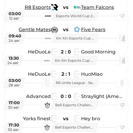
R8 Esports
vs
Team Falcons
03:00
Esports World Cup 2026
12 авг
Gentle Mates
vs
Five Fears
09:40
Xin Xin Esports Cup 2025
24 авг
HeDuoLe
2 : 0
Good Morning
13:30
Xin Xin Esports Cup 2026
24 авг
HeDuoLe
2 : 1
HuoMiao
03:00
R6 Unite League - Season 1
28 авг
Advanced
0 : 0
Straylight (American team)
17:00
Bell Esports Challenge 2026
30 авг
Yorks finest
vs
Hey bro
17:30
Bell Esports Challenge 2026
30 авг