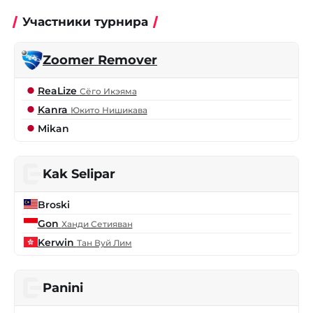
Участники турнира
Zoomer Remover
ReaLize
Сёго Икэяма
Kanra
Юкито Нишикава
Mikan
Kak Selipar
Broski
Gon
Ханди Сетияван
Kerwin
Тан Вуй Лим
Panini