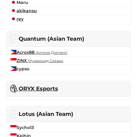
Maru
akikansu
rey
Quantum (Asian Team)
Acrox88
Антони Дигненг
ZiNX
Мухаммад Сязван
cypso
ORYX Esports
Lotus (Asian Team)
Sycho13
Keihin