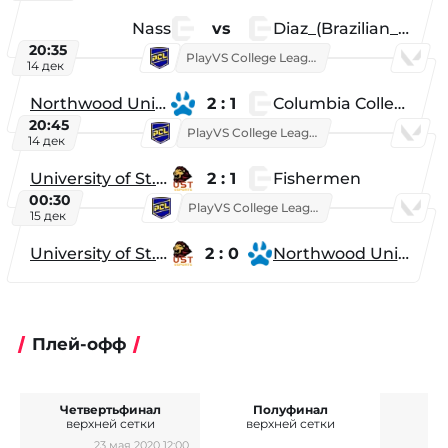
Nass
vs
Diaz_(Brazilian_Player)
20:35
PlayVS College League 2025: Fall
14 дек
Northwood University
2 : 1
Columbia College
20:45
PlayVS College League 2025: Fall
14 дек
University of St. Thomas
2 : 1
Fishermen
00:30
PlayVS College League 2025: Fall
15 дек
University of St. Thomas
2 : 0
Northwood University
Плей-офф
Четвертьфинал
Полуфинал
верхней сетки
верхней сетки
23 мая 2020 12:00