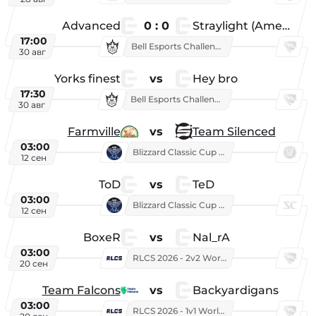
Advanced
0 : 0
Straylight (American team)
17:00
Bell Esports Challenge 2026
30 авг
Yorks finest
vs
Hey bro
17:30
Bell Esports Challenge 2026
30 авг
Farmville
vs
Team Silenced
03:00
Blizzard Classic Cup 2026
12 сен
ToD
vs
TeD
03:00
Blizzard Classic Cup 2026
12 сен
BoxeR
vs
Nal_rA
03:00
RLCS 2026 - 2v2 World Championship
20 сен
Team Falcons
vs
Backyardigans
03:00
RLCS 2026 - 1v1 World Championship