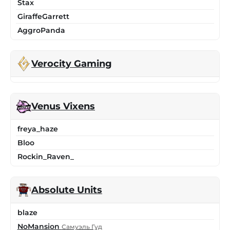
Stax
GiraffeGarrett
AggroPanda
Verocity Gaming
Venus Vixens
freya_haze
Bloo
Rockin_Raven_
Absolute Units
blaze
NoMansion
Самуэль Гуд