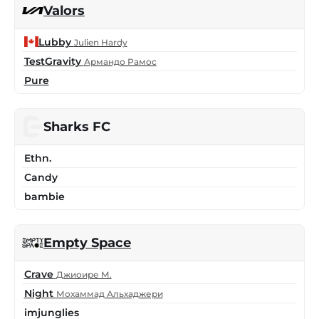
Valors
Lubby
Julien Hardy
TestGravity
Армандо Рамос
Pure
Sharks FC
Ethn.
Candy
bambie
Empty Space
Crave
Джиоире М.
Night
Мохаммад Альхаджери
imjunglies