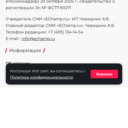
(Роскомнадзор) 29 октября 2025 г., свидетельство о
регистрации Эл № ФС77-90271
Учредитель СМИ «EChamp.ru»: ИП Чередник А.В.
Главный редактор СМИ «EChamp.ru»: Чередник А.В.
Телефон редакции: +7 (495) 134-14-54
E-mail :
info@echamp.ru
Информация
Об издании
Используя этот сайт, вы соглашаетесь с
Реклама на портале
Хорошо
Политика конфиденциальности
Политика конфиденциальности
Разделы
Новости
Турниры