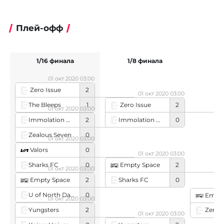
Плей-офф
1/16 финала
1/8 финала
01 окт 2020 03:00
Zero Issue
2
01 окт 2020 03:00
The Bleeps
1
Zero Issue
2
01 окт 2020 03:00
Immolation Dragon
0
Immolation Dragon
2
Zealous Seven
0
01 окт 2020 03:00
Valors
0
01 окт 2020 03:00
Sharks FC
0
Empty Space
2
01 окт 2020 03:00
Sharks FC
0
Empty Space
2
U of North Dakota
0
Empty
01 окт 2020 03:00
Yungsters
2
Zero I
01 окт 2020 03:00