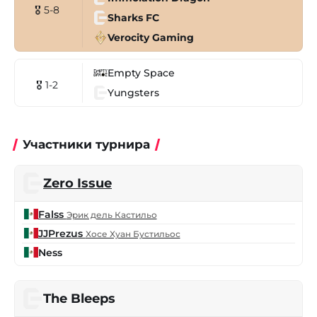
🎖 5-8
Sharks FC
Verocity Gaming
Empty Space
🎖 1-2
Yungsters
Участники турнира
Zero Issue
Falss
Эрик дель Кастильо
JJPrezus
Хосе Хуан Бустильос
Ness
The Bleeps