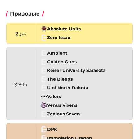
Призовые
Absolute Units
🎖 3-4
Zero Issue
Ambient
Golden Guns
Keiser University Sarasota
The Bleeps
🎖 9-16
U of North Dakota
Valors
Venus Vixens
Zealous Seven
DPK
Immolation Dragon