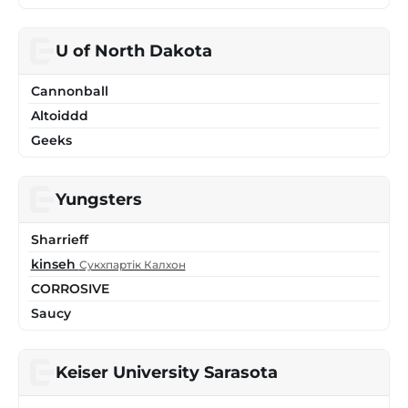
U of North Dakota
Cannonball
Altoiddd
Geeks
Yungsters
Sharrieff
kinseh
Сукхпартік Калхон
CORROSIVE
Saucy
Keiser University Sarasota