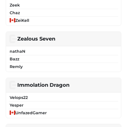
Zeek
Chaz
ZeiKell
Zealous Seven
nathaN
Bazz
Remly
Immolation Dragon
Velops22
Yesper
UnfazedGamer