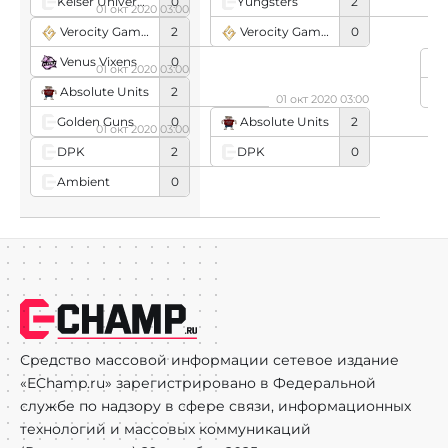
Keiser University Sarasota
0
Yungsters
2
01 окт 2020 03:00
Verocity Gaming
0
Verocity Gaming
2
Venus Vixens
0
Yu
01 окт 2020 03:00
Absolute Units
2
Ab
01 окт 2020 03:00
Golden Guns
0
Absolute Units
2
01 окт 2020 03:00
DPK
0
DPK
2
Ambient
0
Средство массовой информации сетевое издание
«EChamp.ru» зарегистрировано в Федеральной
службе по надзору в сфере связи, информационных
технологий и массовых коммуникаций