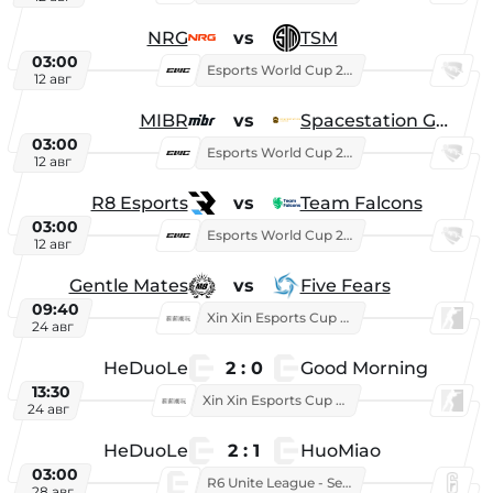
NRG
vs
TSM
03:00
Esports World Cup 2026
12 авг
MIBR
vs
Spacestation Gaming
03:00
Esports World Cup 2026
12 авг
R8 Esports
vs
Team Falcons
03:00
Esports World Cup 2026
12 авг
Gentle Mates
vs
Five Fears
09:40
Xin Xin Esports Cup 2025
24 авг
HeDuoLe
2 : 0
Good Morning
13:30
Xin Xin Esports Cup 2026
24 авг
HeDuoLe
2 : 1
HuoMiao
03:00
R6 Unite League - Season 1
28 авг