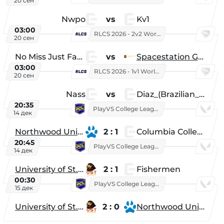
20 сен
Nwpo
vs
Kv1
03:00
RLCS 2026 - 2v2 World Championship
20 сен
No Miss Just Fake
vs
Spacestation Gaming
03:00
RLCS 2026 - 1v1 World Championship
20 сен
Nass
vs
Diaz_(Brazilian_Player)
20:35
PlayVS College League 2025: Fall
14 дек
Northwood University
2 : 1
Columbia College
20:45
PlayVS College League 2025: Fall
14 дек
University of St. Thomas
2 : 1
Fishermen
00:30
PlayVS College League 2025: Fall
15 дек
University of St. Thomas
2 : 0
Northwood University