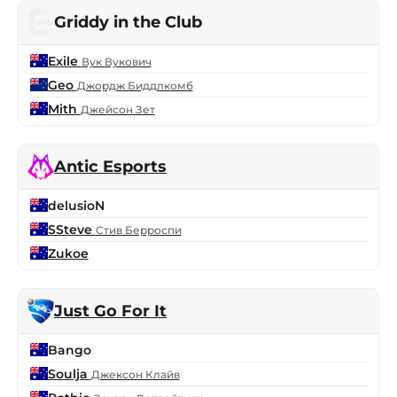
Griddy in the Club
Exile
Вук Вукович
Geo
Джордж Биддлкомб
Mith
Джейсон Зет
Antic Esports
delusioN
SSteve
Стив Берроспи
Zukoe
Just Go For It
Bango
Soulja
Джексон Клайв