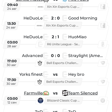
09:40
Xin Xin Esports Cup 2025
24 авг
HeDuoLe
2 : 0
Good Morning
13:30
Xin Xin Esports Cup 2026
24 авг
HeDuoLe
2 : 1
HuoMiao
03:00
R6 Unite League - Season 1
28 авг
Advanced
0 : 0
Straylight (American team)
17:00
Bell Esports Challenge 2026
30 авг
Yorks finest
vs
Hey bro
17:30
Bell Esports Challenge 2026
30 авг
Farmville
vs
Team Silenced
03:00
Blizzard Classic Cup 2026
12 сен
ToD
vs
TeD