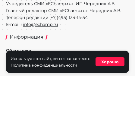
Учредитель СМИ «EChamp.ru»: ИП Чередник А.В.
Главный редактор СМИ «EChamp.ru»: Чередник А.В.
Телефон редакции: +7 (495) 134-14-54
E-mail :
info@echamp.ru
Информация
Об издании
Используя этот сайт, вы соглашаетесь с
Реклама на портале
Хорошо
Политика конфиденциальности
Политика конфиденциальности
Разделы
Новости
Турниры
Игроки
Команды