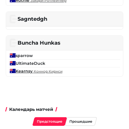
Rothie
Закари Ротлейтнер
Sagntedgh
Buncha Hunkas
sparrow
UltimateDuck
Kearnsy
Коннор Кирнси
Календарь матчей
Предстоящие
Прошедшие