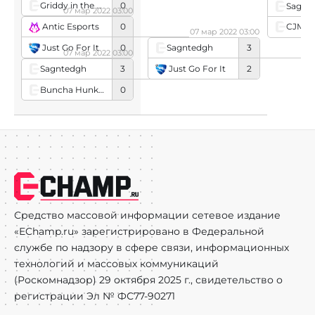
Griddy in the Club
0
Sagnt
07 мар 2022 03:00
Antic Esports
0
07 мар 2022 03:00
Just Go For It
0
Sagntedgh
3
07 мар 2022 03:00
Just Go For It
2
Sagntedgh
3
Buncha Hunkas
0
Средство массовой информации сетевое издание
«EChamp.ru» зарегистрировано в Федеральной
службе по надзору в сфере связи, информационных
технологий и массовых коммуникаций
(Роскомнадзор) 29 октября 2025 г., свидетельство о
регистрации Эл № ФС77-90271