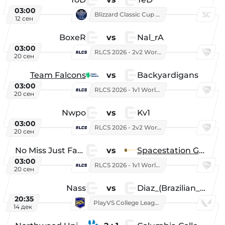
03:00
Blizzard Classic Cup 2026
12 сен
BoxeR
vs
Nal_rA
03:00
RLCS 2026 - 2v2 World Championship
20 сен
Team Falcons
vs
Backyardigans
03:00
RLCS 2026 - 1v1 World Championship
20 сен
Nwpo
vs
Kv1
03:00
RLCS 2026 - 2v2 World Championship
20 сен
No Miss Just Fake
vs
Spacestation Gaming
03:00
RLCS 2026 - 1v1 World Championship
20 сен
Nass
vs
Diaz_(Brazilian_Player)
20:35
PlayVS College League 2025: Fall
14 дек