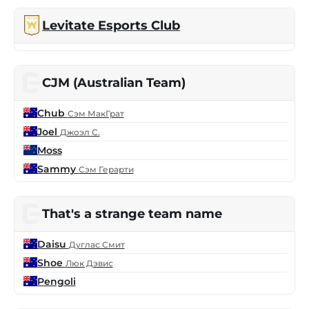
Levitate Esports Club
CJM (Australian Team)
Chub
Сэм МакГрат
Joel
Джоэл С.
Moss
Sammy
Сэм Герарти
That's a strange team name
Daisu
Дуглас Смит
Shoe
Люк Дэвис
Pengoli