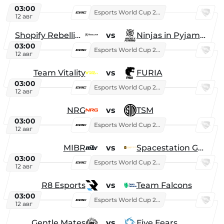
03:00
Esports World Cup 2026
12 авг
Shopify Rebellion
vs
Ninjas in Pyjamas
03:00
Esports World Cup 2026
12 авг
Team Vitality
vs
FURIA
03:00
Esports World Cup 2026
12 авг
NRG
vs
TSM
03:00
Esports World Cup 2026
12 авг
MIBR
vs
Spacestation Gaming
03:00
Esports World Cup 2026
12 авг
R8 Esports
vs
Team Falcons
03:00
Esports World Cup 2026
12 авг
Gentle Mates
vs
Five Fears