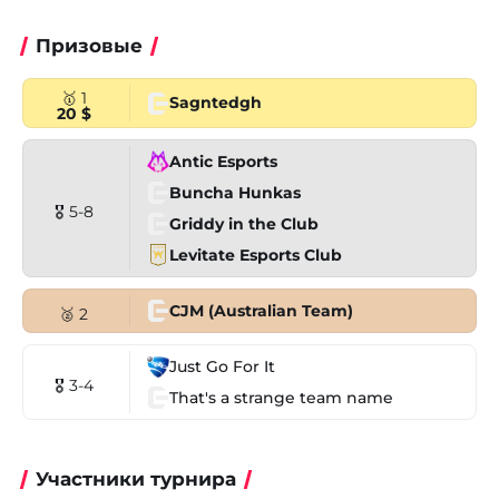
Призовые
🥇 1
Sagntedgh
20 $
Antic Esports
Buncha Hunkas
🎖 5-8
Griddy in the Club
Levitate Esports Club
CJM (Australian Team)
🥈 2
Just Go For It
🎖 3-4
That's a strange team name
Участники турнира