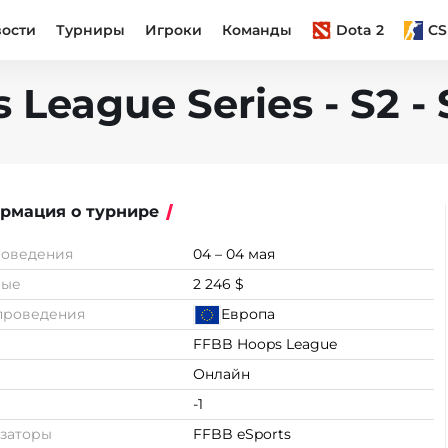
вости
Турниры
Игроки
Команды
Dota 2
CS
League Series - S2 - 
рмация о турнире
роведения
04 – 04 мая
вые
2 246 $
проведения
Европа
FFBB Hoops League
Онлайн
-1
заторы
FFBB eSports