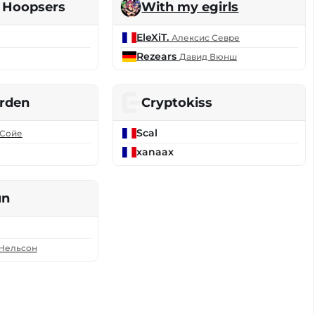
s Hoopsers
With my egirls
EleXiT.
Алексис Севре
Rezears
Давид Вюнш
rden
Cryptokiss
Scal
 Сойе
xanaax
un
Нельсон