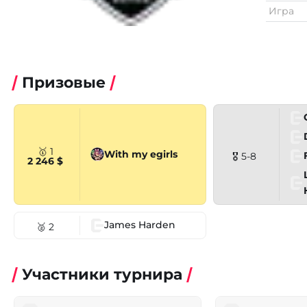
Игра
Призовые
🥇 1
With my egirls
🎖 5-8
2 246 $
James Harden
🥈 2
Участники турнира