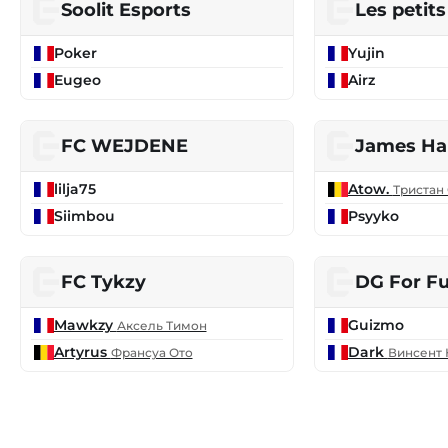
Soolit Esports
Les petit
Poker
Yujin
Eugeo
Airz
FC WEJDENE
James Ha
lilja75
Atow.
Тристан
Siimbou
Psyyko
FC Tykzy
DG For F
Mawkzy
Guizmo
Аксель Тимон
Artyrus
Dark
Франсуа Ото
Винсент 