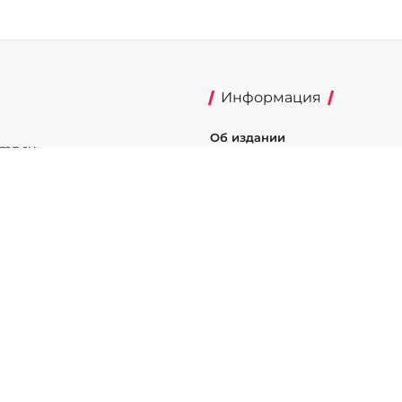
Информация
Об издании
mp.ru»
Реклама на портале
фере связи,
Политика конфиденциальнос
истрации Эл №