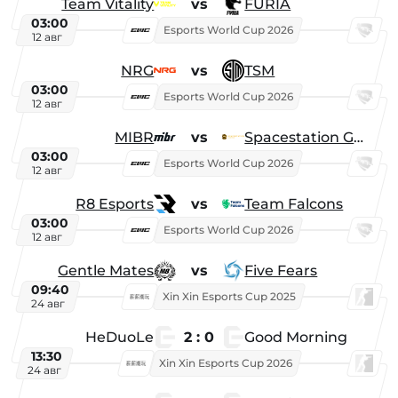
Team Vitality
vs
FURIA
03:00
Esports World Cup 2026
12 авг
NRG
vs
TSM
03:00
Esports World Cup 2026
12 авг
MIBR
vs
Spacestation Gaming
03:00
Esports World Cup 2026
12 авг
R8 Esports
vs
Team Falcons
03:00
Esports World Cup 2026
12 авг
Gentle Mates
vs
Five Fears
09:40
Xin Xin Esports Cup 2025
24 авг
HeDuoLe
2 : 0
Good Morning
13:30
Xin Xin Esports Cup 2026
24 авг