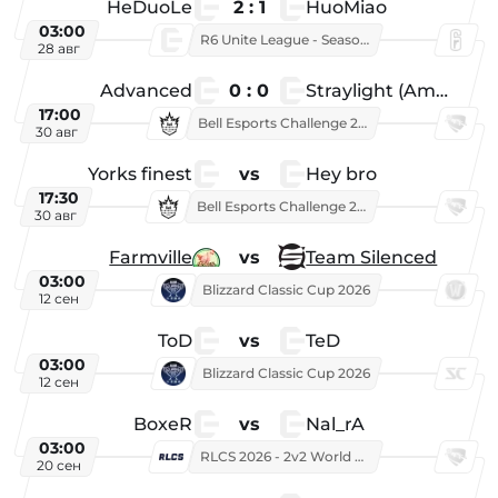
HeDuoLe
2 : 1
HuoMiao
03:00
R6 Unite League - Season 1
28 авг
Advanced
0 : 0
Straylight (American team)
17:00
Bell Esports Challenge 2026
30 авг
Yorks finest
vs
Hey bro
17:30
Bell Esports Challenge 2026
30 авг
Farmville
vs
Team Silenced
03:00
Blizzard Classic Cup 2026
12 сен
ToD
vs
TeD
03:00
Blizzard Classic Cup 2026
12 сен
BoxeR
vs
Nal_rA
03:00
RLCS 2026 - 2v2 World Championship
20 сен