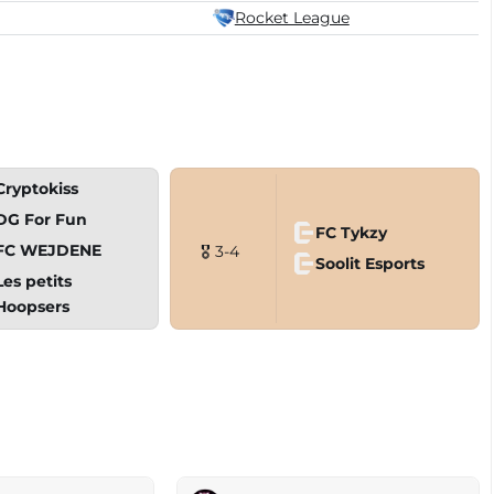
Rocket League
Cryptokiss
DG For Fun
FC Tykzy
FC WEJDENE
🎖 3-4
Soolit Esports
Les petits
Hoopsers