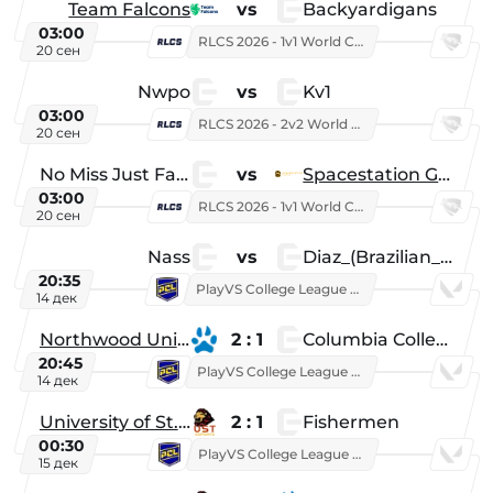
Team Falcons
vs
Backyardigans
03:00
RLCS 2026 - 1v1 World Championship
20 сен
Nwpo
vs
Kv1
03:00
RLCS 2026 - 2v2 World Championship
20 сен
No Miss Just Fake
vs
Spacestation Gaming
03:00
RLCS 2026 - 1v1 World Championship
20 сен
Nass
vs
Diaz_(Brazilian_Player)
20:35
PlayVS College League 2025: Fall
14 дек
Northwood University
2 : 1
Columbia College
20:45
PlayVS College League 2025: Fall
14 дек
University of St. Thomas
2 : 1
Fishermen
00:30
PlayVS College League 2025: Fall
15 дек