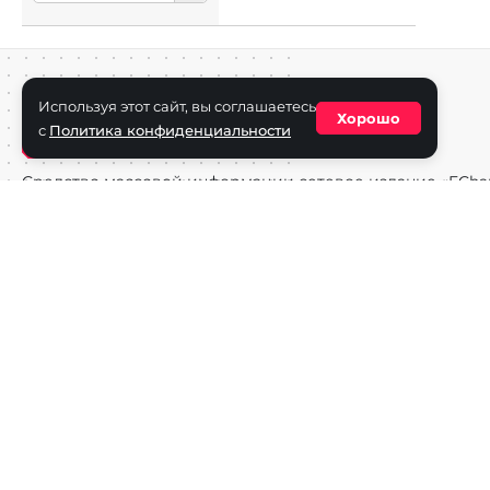
Используя этот сайт, вы соглашаетесь
Хорошо
с
Политика конфиденциальности
Средство массовой информации сетевое издание «ECha
зарегистрировано в Федеральной службе по надзору в с
информационных технологий и массовых коммуникаций
(Роскомнадзор) 29 октября 2025 г., свидетельство о рег
ФС77-90271
Учредитель СМИ «EChamp.ru»: ИП Чередник А.В.
Главный редактор СМИ «EChamp.ru»: Чередник А.В.
Телефон редакции: +7 (495) 134-14-54
E-mail :
info@echamp.ru
Игры