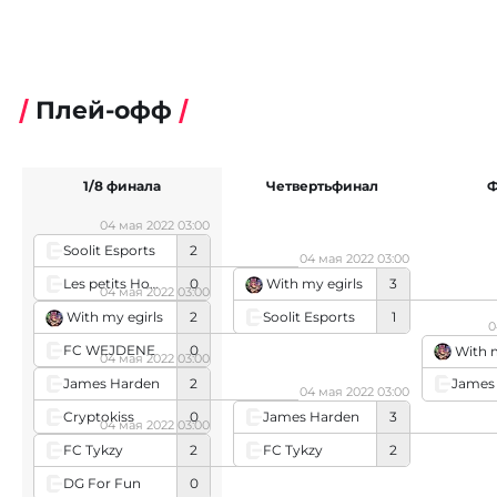
Плей-офф
1/8 финала
Четвертьфинал
Ф
04 мая 2022 03:00
Soolit Esports
2
04 мая 2022 03:00
Les petits Hoopsers
0
With my egirls
3
04 мая 2022 03:00
Soolit Esports
1
With my egirls
2
0
FC WEJDENE
0
With m
04 мая 2022 03:00
James Harden
2
James
04 мая 2022 03:00
Cryptokiss
0
James Harden
3
04 мая 2022 03:00
FC Tykzy
2
FC Tykzy
2
DG For Fun
0