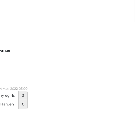
инал
4 мая 2022 03:00
y egirls
3
 Harden
0