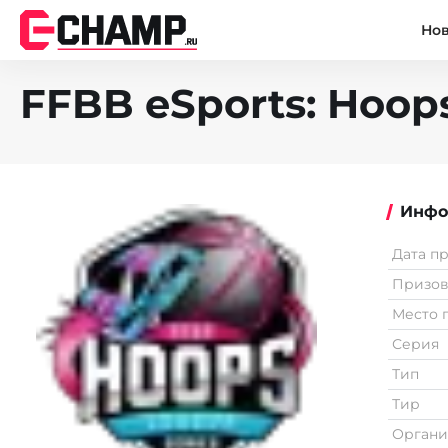
Но
FFBB eSports: Hoops 
Инфо
Дата п
Призо
Место 
Серия
Тип
Тир
Органи