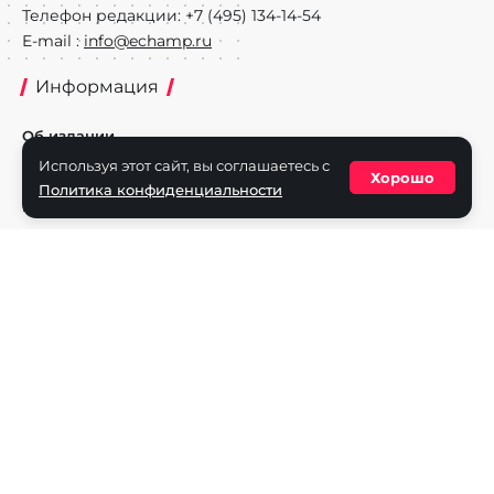
Телефон редакции: +7 (495) 134-14-54
E-mail :
info@echamp.ru
Информация
Об издании
Используя этот сайт, вы соглашаетесь с
Реклама на портале
Хорошо
Политика конфиденциальности
Политика конфиденциальности
Разделы
Новости
Турниры
Игроки
Команды
Игры