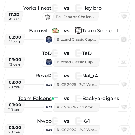
Yorks finest
vs
Hey bro
17:30
Bell Esports Challenge 2026
30 авг
Farmville
vs
Team Silenced
03:00
Blizzard Classic Cup 2026
12 сен
ToD
vs
TeD
03:00
Blizzard Classic Cup 2026
12 сен
BoxeR
vs
Nal_rA
03:00
RLCS 2026 - 2v2 World Championship
20 сен
Team Falcons
vs
Backyardigans
03:00
RLCS 2026 - 1v1 World Championship
20 сен
Nwpo
vs
Kv1
03:00
RLCS 2026 - 2v2 World Championship
20 сен