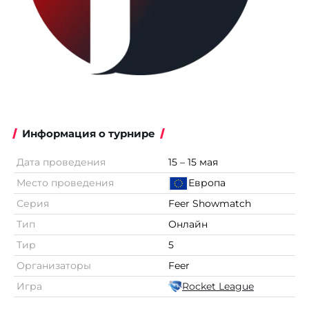
Информация о турнире
Дата проведения
15 – 15 мая
Место проведения
Европа
Серия
Feer Showmatch
Тип
Онлайн
Тир
5
Организаторы
Feer
Игра
Rocket League