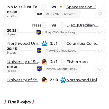
No Miss Just Fake
vs
Spacestation Gaming
03:00
RLCS 2026 - 1v1 World Championship
20 сен
Nass
vs
Diaz_(Brazilian_Player)
20:35
PlayVS College League 2025: Fall
14 дек
Northwood University
2 : 1
Columbia College
20:45
PlayVS College League 2025: Fall
14 дек
University of St. Thomas
2 : 1
Fishermen
00:30
PlayVS College League 2025: Fall
15 дек
University of St. Thomas
2 : 0
Northwood University
Плей-офф