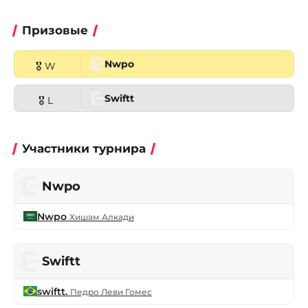
Призовые
Nwpo
🎖 W
Swiftt
🎖 L
Участники турнира
Nwpo
Nwpo
Хишам Алкади
Swiftt
swiftt.
Педро Леви Гомес