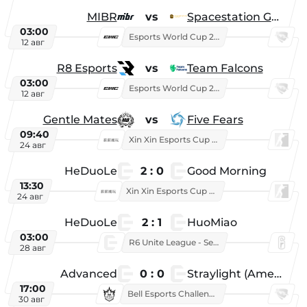
MIBR
vs
Spacestation Gaming
03:00
Esports World Cup 2026
12 авг
R8 Esports
vs
Team Falcons
03:00
Esports World Cup 2026
12 авг
Gentle Mates
vs
Five Fears
09:40
Xin Xin Esports Cup 2025
24 авг
HeDuoLe
2 : 0
Good Morning
13:30
Xin Xin Esports Cup 2026
24 авг
HeDuoLe
2 : 1
HuoMiao
03:00
R6 Unite League - Season 1
28 авг
Advanced
0 : 0
Straylight (American team)
17:00
Bell Esports Challenge 2026
30 авг