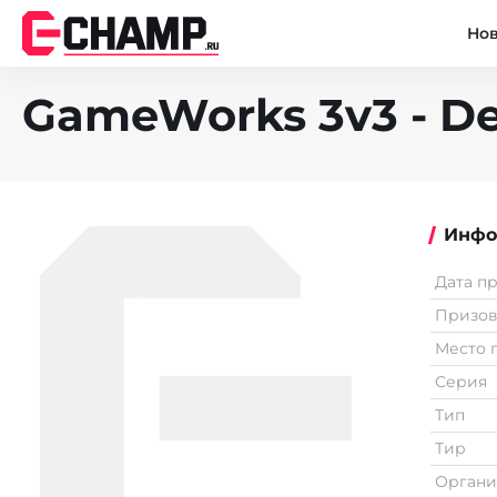
Но
GameWorks 3v3 - D
Инфо
Дата п
Призо
Место 
Серия
Тип
Тир
Органи