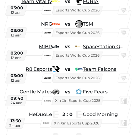
Team Vitality
vs
FURIA
03:00
Esports World Cup 2026
12 авг
NRG
vs
TSM
03:00
Esports World Cup 2026
12 авг
MIBR
vs
Spacestation Gaming
03:00
Esports World Cup 2026
12 авг
R8 Esports
vs
Team Falcons
03:00
Esports World Cup 2026
12 авг
Gentle Mates
vs
Five Fears
09:40
Xin Xin Esports Cup 2025
24 авг
HeDuoLe
2 : 0
Good Morning
13:30
Xin Xin Esports Cup 2026
24 авг