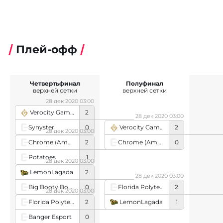
Плей-офф
Четвертьфинал
Полуфинал
верхней сетки
верхней сетки
28 дек 2020 03:00
Verocity Gaming
2
28 дек 2020 03:00
Synyster
0
Verocity Gaming
2
28 дек 2020 03:00
Chrome (American Team)
0
Chrome (American Team)
2
Potatoes
1
28 дек 2020 03:00
LemonLagada
2
28 дек 2020 03:00
Big Booty Boys
0
Florida Polytechnic University
2
28 дек 2020 03:00
LemonLagada
1
Florida Polytechnic University
2
Banger Esport
0