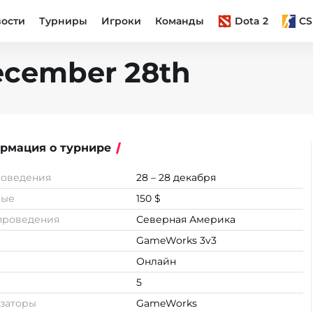
вости
Турниры
Игроки
Команды
Dota 2
CS
ecember 28th
рмация о турнире
роведения
28 – 28 декабря
вые
150 $
проведения
Северная Америка
GameWorks 3v3
Онлайн
5
заторы
GameWorks