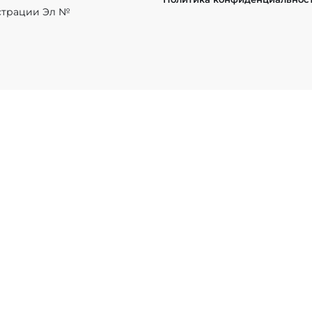
истрации Эл №
League of Legends
Apex Legends
Rainbow Six
Overwatc
BG: Battlegrounds
Warcraft
Brawl Stars
StarCraft
Wild Rif
ы, размещенные на сайте, защищены в соответствии с российск
ка на
EChamp.ru
обязательна.