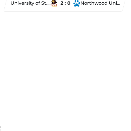
University of St. Thomas
2 : 0
Northwood University
0