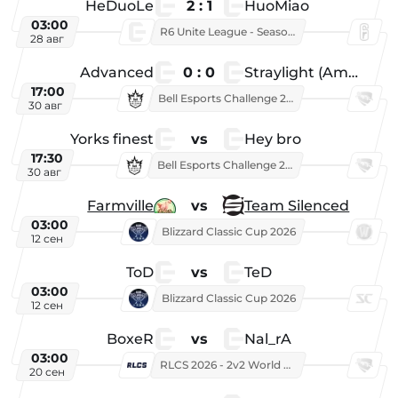
HeDuoLe
2 : 1
HuoMiao
03:00
R6 Unite League - Season 1
28 авг
Advanced
0 : 0
Straylight (American team)
17:00
Bell Esports Challenge 2026
30 авг
Yorks finest
vs
Hey bro
17:30
Bell Esports Challenge 2026
30 авг
Farmville
vs
Team Silenced
03:00
Blizzard Classic Cup 2026
12 сен
ToD
vs
TeD
03:00
Blizzard Classic Cup 2026
12 сен
BoxeR
vs
Nal_rA
03:00
RLCS 2026 - 2v2 World Championship
20 сен