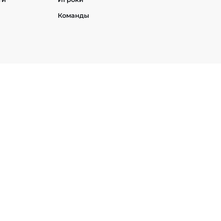
Команды
h
StarCraft 2
PUBG Mobile
Age of Empires
t
EA SPORTS FC
Heroes of the Storm
Hearthstone
им и международным законодательством об авторском праве