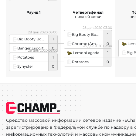
Раунд 1
Четвертьфинал
П
нижней сетки
ни
28 дек 2020 03:00
28 дек 2020 03:00
Big Booty Boys
1
Big Booty Boys
1
Chrome (American Team)
0
Lem
28 дек 2020 03:00
Banger Esport
0
28 дек 2020 03:00
LemonLagada
1
Potatoes
1
Potatoes
0
Synyster
0
Средство массовой информации сетевое издание «ECha
зарегистрировано в Федеральной службе по надзору в с
информационных технологий и массовых коммуникаций