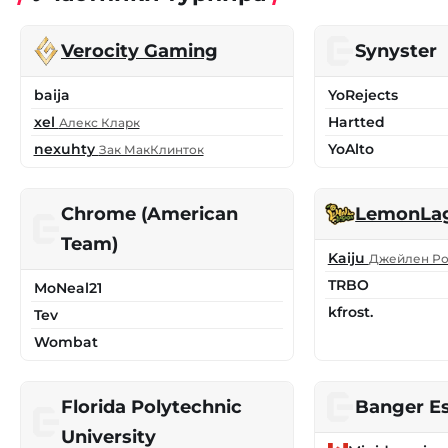
Verocity Gaming
Synyster
baija
YoRejects
xel
Hartted
Алекс Кларк
nexuhty
YoAlto
Зак МакКлинток
Chrome (American
LemonLa
Team)
Kaiju
Джейлен Р
TRBO
MoNeal21
kfrost.
Tev
Wombat
Florida Polytechnic
Banger E
University