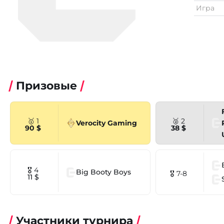
Игра
Призовые
🥇 1
🥈 2
Verocity Gaming
90 $
38 $
🎖 4
Big Booty Boys
🎖 7-8
11 $
Участники турнира