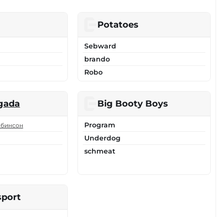
Potatoes
Sebward
brando
Robo
gada
Big Booty Boys
Program
обинсон
Underdog
schmeat
sport