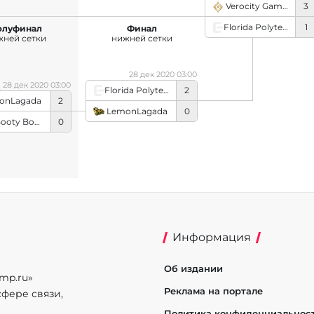
Verocity Gaming
3
Florida Polytechnic University
1
олуфинал
Финал
жней сетки
нижней сетки
28 дек 2020 03:00
28 дек 2020 03:00
Florida Polytechnic University
2
onLagada
2
LemonLagada
0
Big Booty Boys
0
Информация
Об издании
mp.ru»
Реклама на портале
фере связи,
Политика конфиденциальнос