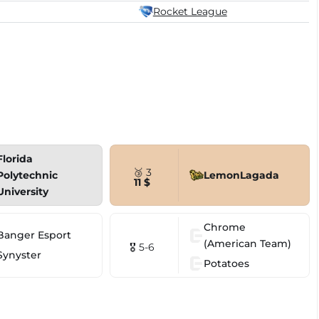
Rocket League
Florida
🥉 3
Polytechnic
LemonLagada
11 $
University
Chrome
Banger Esport
(American Team)
🎖 5-6
Synyster
Potatoes