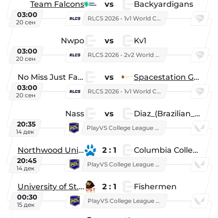
Team Falcons
vs
Backyardigans
03:00
RLCS 2026 - 1v1 World Championship
20 сен
Nwpo
vs
Kv1
03:00
RLCS 2026 - 2v2 World Championship
20 сен
No Miss Just Fake
vs
Spacestation Gaming
03:00
RLCS 2026 - 1v1 World Championship
20 сен
Nass
vs
Diaz_(Brazilian_Player)
20:35
PlayVS College League 2025: Fall
14 дек
Northwood University
2 : 1
Columbia College
20:45
PlayVS College League 2025: Fall
14 дек
University of St. Thomas
2 : 1
Fishermen
00:30
PlayVS College League 2025: Fall
15 дек