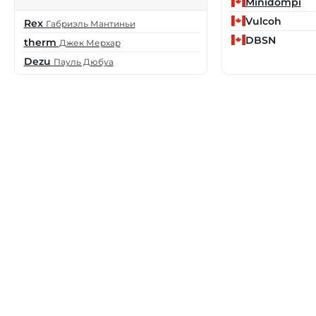
Minidompi
Vulcoh
Rex
Габриэль Мантиньи
DBSN
therm
Джек Мерхар
Dezu
Пауль Дюбуа