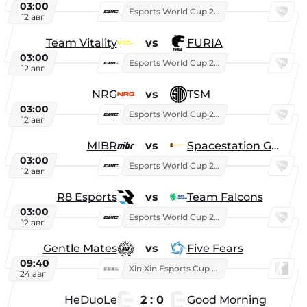
03:00
Esports World Cup 2026
12 авг
Team Vitality
vs
FURIA
03:00
Esports World Cup 2026
12 авг
NRG
vs
TSM
03:00
Esports World Cup 2026
12 авг
MIBR
vs
Spacestation Gaming
03:00
Esports World Cup 2026
12 авг
R8 Esports
vs
Team Falcons
03:00
Esports World Cup 2026
12 авг
Gentle Mates
vs
Five Fears
09:40
Xin Xin Esports Cup 2025
24 авг
HeDuoLe
2 : 0
Good Morning