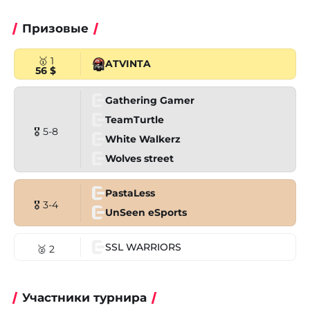
Призовые
🥇 1
ATVINTA
56 $
Gathering Gamer
TeamTurtle
🎖 5-8
White Walkerz
Wolves street
PastaLess
🎖 3-4
UnSeen eSports
SSL WARRIORS
🥈 2
Участники турнира