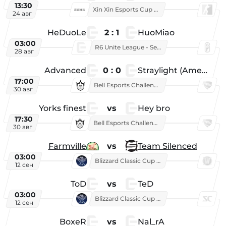
13:30
Xin Xin Esports Cup 2026
24 авг
HeDuoLe
2 : 1
HuoMiao
03:00
R6 Unite League - Season 1
28 авг
Advanced
0 : 0
Straylight (American team)
17:00
Bell Esports Challenge 2026
30 авг
Yorks finest
vs
Hey bro
17:30
Bell Esports Challenge 2026
30 авг
Farmville
vs
Team Silenced
03:00
Blizzard Classic Cup 2026
12 сен
ToD
vs
TeD
03:00
Blizzard Classic Cup 2026
12 сен
BoxeR
vs
Nal_rA