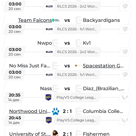
03:00
RLCS 2026 - 2v2 World Championship
20 сен
Team Falcons
vs
Backyardigans
03:00
RLCS 2026 - 1v1 World Championship
20 сен
Nwpo
vs
Kv1
03:00
RLCS 2026 - 2v2 World Championship
20 сен
No Miss Just Fake
vs
Spacestation Gaming
03:00
RLCS 2026 - 1v1 World Championship
20 сен
Nass
vs
Diaz_(Brazilian_Player)
20:35
PlayVS College League 2025: Fall
14 дек
Northwood University
2 : 1
Columbia College
20:45
PlayVS College League 2025: Fall
14 дек
University of St. Thomas
2 : 1
Fishermen