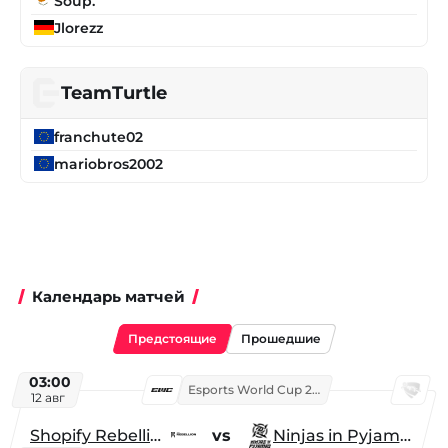
Soup.
Jlorezz
TeamTurtle
franchute02
mariobros2002
Календарь матчей
Предстоящие
Прошедшие
03:00
Esports World Cup 2026
12 авг
Shopify Rebellion
vs
Ninjas in Pyjamas