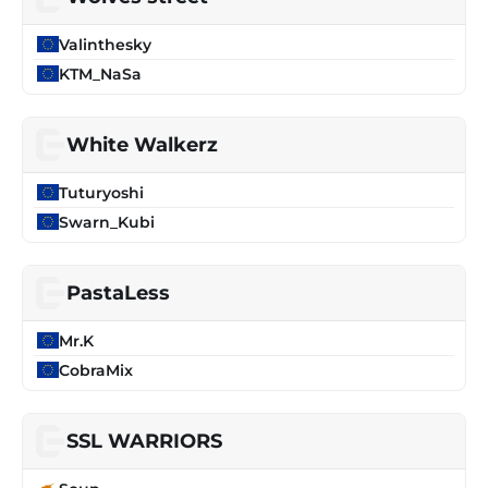
Valinthesky
KTM_NaSa
White Walkerz
Tuturyoshi
Swarn_Kubi
PastaLess
Mr.K
CobraMix
SSL WARRIORS