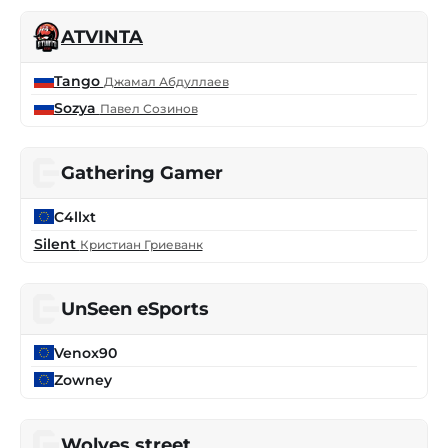
ATVINTA
Tango
Джамал Абдуллаев
Sozya
Павел Созинов
Gathering Gamer
C4llxt
Silent
Кристиан Гриеванк
UnSeen eSports
Venox90
Zowney
Wolves street