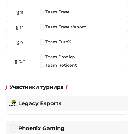
Team Erase
🎖 11
Team Erase Venom
🎖 12
Team FuroX
🎖 9
Team Prodigy
🎖 5-6
Team Reticent
Участники турнира
Legacy Esports
Phoenix Gaming