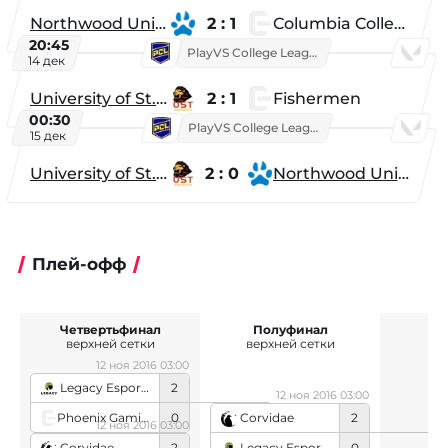
Northwood University
2 : 1
Columbia College
20:45
PlayVS College League 2025: Fall
14 дек
University of St. Thomas
2 : 1
Fishermen
00:30
PlayVS College League 2025: Fall
15 дек
University of St. Thomas
2 : 0
Northwood University
Плей-офф
Четвертьфинал
Полуфинал
верхней сетки
верхней сетки
12 ноя 2016 03:00
Legacy Esports
2
12 ноя 2016 03:00
Phoenix Gaming
0
Corvidae
2
12 ноя 2016 03:00
Legacy Esports
0
Corvidae
2