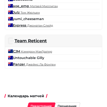
aoe_emp
Матвей Миллиган
Julz
Том Жюльен
yumi_cheeseman
Express
Джонатан Слейд
Team Reticent
CJM
Кэмерон МакГратер
Untouchable Gilly
Panzer
Джеймс Ла Фонтен
Календарь матчей
Предстоящие
Прошедшие