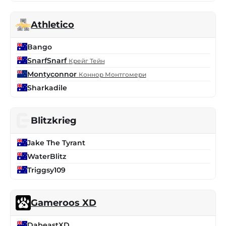
Athletico
Bango
SnarfSnarf
Крейг Тейн
Montyconnor
Коннор Монтгомери
Sharkadile
Blitzkrieg
Jake The Tyrant
WaterBlitz
Triggsy109
Gameroos XD
DabeastXD