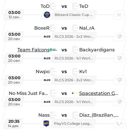
ToD
vs
TeD
03:00
Blizzard Classic Cup 2026
12 сен
BoxeR
vs
Nal_rA
03:00
RLCS 2026 - 2v2 World Championship
20 сен
Team Falcons
vs
Backyardigans
03:00
RLCS 2026 - 1v1 World Championship
20 сен
Nwpo
vs
Kv1
03:00
RLCS 2026 - 2v2 World Championship
20 сен
No Miss Just Fake
vs
Spacestation Gaming
03:00
RLCS 2026 - 1v1 World Championship
20 сен
Nass
vs
Diaz_(Brazilian_Player)
20:35
PlayVS College League 2025: Fall
14 дек