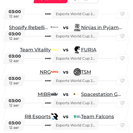
03:00
Esports World Cup 2026
12 авг
Shopify Rebellion
vs
Ninjas in Pyjamas
03:00
Esports World Cup 2026
12 авг
Team Vitality
vs
FURIA
03:00
Esports World Cup 2026
12 авг
NRG
vs
TSM
03:00
Esports World Cup 2026
12 авг
MIBR
vs
Spacestation Gaming
03:00
Esports World Cup 2026
12 авг
R8 Esports
vs
Team Falcons
03:00
Esports World Cup 2026
12 авг