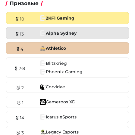
Призовые
2KF1 Gaming
🎖 10
Alpha Sydney
🎖 13
Athletico
🎖 4
Blitzkrieg
🎖 7-8
Phoenix Gaming
Corvidae
🥈 2
Gameroos XD
🥇 1
Icarus eSports
🎖 14
Legacy Esports
🥉 3