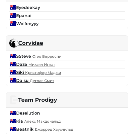
Eyedeekay
Epanai
Wolfeeyyy
Corvidae
SSteve
Стив Берроспи
Daze
Михаил Игнат
Siki
Кристофер Маджи
Daisu
Дуглас Смит
Team Prodigy
Deselution
Kia
Алекс Макдональд
Beatnik
Джарред Хаусчильд