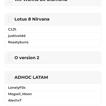
Lotus 8 Nirvana
CJ.31.
justtvoidd
Roastybuns
O version 2
ADHOC LATAM
LonelyF0x
Mogwli_Moon
AlechxT