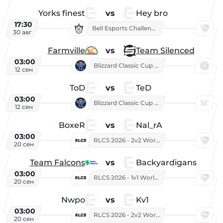
Yorks finest
vs
Hey bro
17:30
Bell Esports Challenge 2026
30 авг
Farmville
vs
Team Silenced
03:00
Blizzard Classic Cup 2026
12 сен
ToD
vs
TeD
03:00
Blizzard Classic Cup 2026
12 сен
BoxeR
vs
Nal_rA
03:00
RLCS 2026 - 2v2 World Championship
20 сен
Team Falcons
vs
Backyardigans
03:00
RLCS 2026 - 1v1 World Championship
20 сен
Nwpo
vs
Kv1
03:00
RLCS 2026 - 2v2 World Championship
20 сен