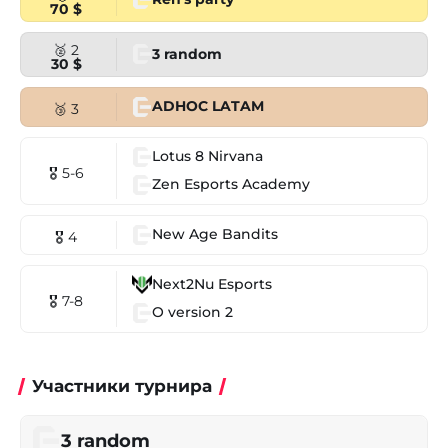
70 $
🥈 2
3 random
30 $
ADHOC LATAM
🥉 3
Lotus 8 Nirvana
🎖 5-6
Zen Esports Academy
New Age Bandits
🎖 4
Next2Nu Esports
🎖 7-8
O version 2
Участники турнира
3 random