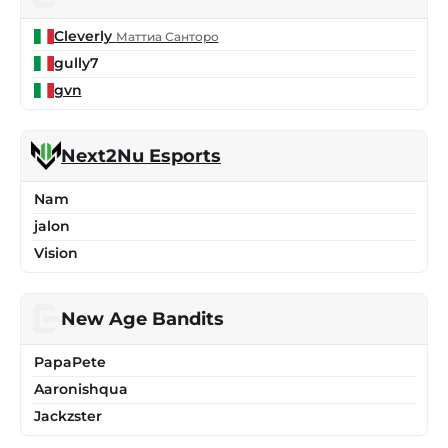
Cleverly
Маттиа Санторо
gully7
gvn
Next2Nu Esports
Nam
jalon
Vision
New Age Bandits
PapaPete
Aaronishqua
Jackzster