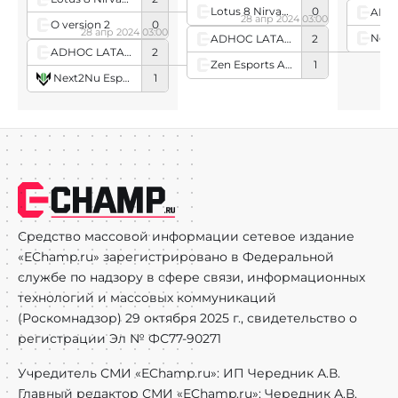
Lotus 8 Nirvana
0
28 апр 2024 03:00
O version 2
0
28 апр 2024 03:00
ADHOC LATAM
2
ADHOC LATAM
2
Zen Esports Academy
1
Next2Nu Esports
1
Средство массовой информации сетевое издание
«EChamp.ru» зарегистрировано в Федеральной
службе по надзору в сфере связи, информационных
технологий и массовых коммуникаций
(Роскомнадзор) 29 октября 2025 г., свидетельство о
регистрации Эл № ФС77-90271
Учредитель СМИ «EChamp.ru»: ИП Чередник А.В.
Главный редактор СМИ «EChamp.ru»: Чередник А.В.