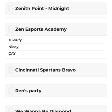
Zenith Point - Midnight
Zen Esports Academy
suwufy
Nicoy
ÇAÝ
Cincinnati Spartans Bravo
Ren's party
We Wanna Be Diamond