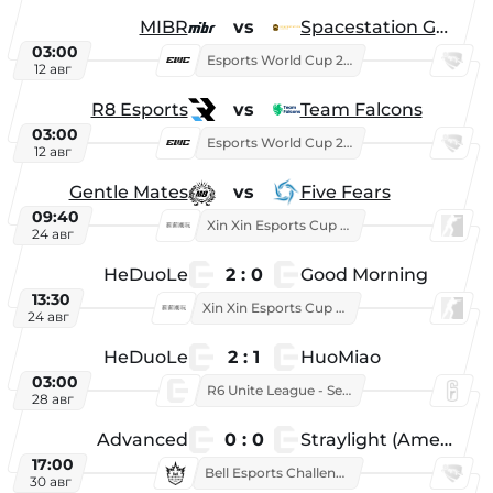
MIBR
vs
Spacestation Gaming
03:00
Esports World Cup 2026
12 авг
R8 Esports
vs
Team Falcons
03:00
Esports World Cup 2026
12 авг
Gentle Mates
vs
Five Fears
09:40
Xin Xin Esports Cup 2025
24 авг
HeDuoLe
2 : 0
Good Morning
13:30
Xin Xin Esports Cup 2026
24 авг
HeDuoLe
2 : 1
HuoMiao
03:00
R6 Unite League - Season 1
28 авг
Advanced
0 : 0
Straylight (American team)
17:00
Bell Esports Challenge 2026
30 авг