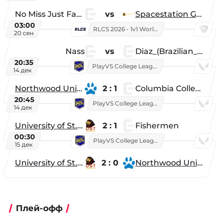
No Miss Just Fake
vs
Spacestation Gaming
03:00
RLCS 2026 - 1v1 World Championship
20 сен
Nass
vs
Diaz_(Brazilian_Player)
20:35
PlayVS College League 2025: Fall
14 дек
Northwood University
2 : 1
Columbia College
20:45
PlayVS College League 2025: Fall
14 дек
University of St. Thomas
2 : 1
Fishermen
00:30
PlayVS College League 2025: Fall
15 дек
University of St. Thomas
2 : 0
Northwood University
Плей-офф