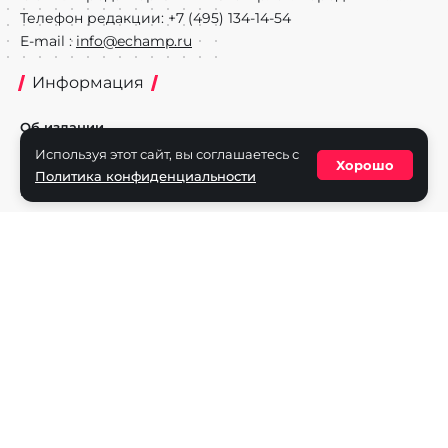
Телефон редакции: +7 (495) 134-14-54
E-mail :
info@echamp.ru
Информация
Об издании
Используя этот сайт, вы соглашаетесь с
Реклама на портале
Хорошо
Политика конфиденциальности
Политика конфиденциальности
Разделы
Новости
Турниры
Игроки
Команды