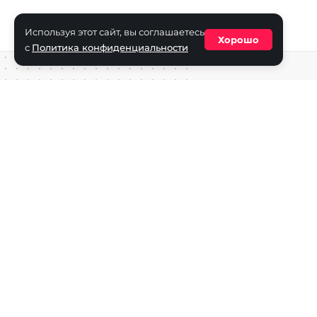
Используя этот сайт, вы соглашаетесь
Хорошо
с
Политика конфиденциальности
Средство массовой информации сетевое издание «ECha
зарегистрировано в Федеральной службе по надзору в с
информационных технологий и массовых коммуникаций
(Роскомнадзор) 29 октября 2025 г., свидетельство о рег
ФС77-90271
Учредитель СМИ «EChamp.ru»: ИП Чередник А.В.
Главный редактор СМИ «EChamp.ru»: Чередник А.В.
Телефон редакции: +7 (495) 134-14-54
E-mail :
info@echamp.ru
Игры