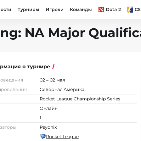
вости
Турниры
Игроки
Команды
Dota 2
CS
ng: NA Major Qualific
рмация о турнире
роведения
02 – 02 мая
проведения
Северная Америка
Rocket League Championship Series
Онлайн
1
заторы
Psyonix
Rocket League