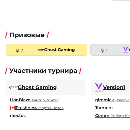
Призовые
Ghost Gaming
🥈 2
🥇 1
Участники турнира
Ghost Gaming
Version1
LionBlaze
gimmick
Хантер Войтас
Джесус
Freshness
Torment
Мартин Тотев
mectos
Comm
Роберт Ка