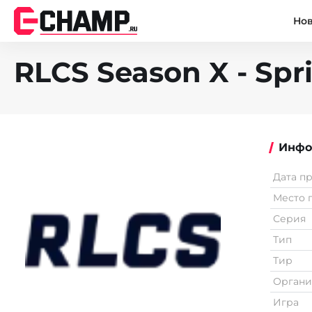
Но
RLCS Season X - Spri
Инфо
Дата п
Место 
Серия
Тип
Тир
Органи
Игра