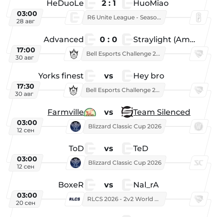
HeDuoLe
2 : 1
HuoMiao
03:00
R6 Unite League - Season 1
28 авг
Advanced
0 : 0
Straylight (American team)
17:00
Bell Esports Challenge 2026
30 авг
Yorks finest
vs
Hey bro
17:30
Bell Esports Challenge 2026
30 авг
Farmville
vs
Team Silenced
03:00
Blizzard Classic Cup 2026
12 сен
ToD
vs
TeD
03:00
Blizzard Classic Cup 2026
12 сен
BoxeR
vs
Nal_rA
03:00
RLCS 2026 - 2v2 World Championship
20 сен