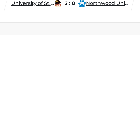
University of St. Thomas
2 : 0
Northwood University
Разделы
Новости
Турниры
ти
Игроки
Команды