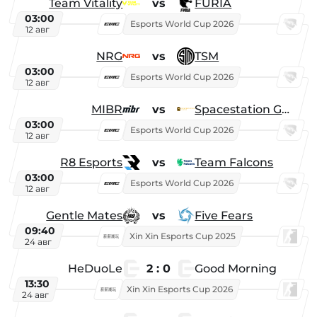
Team Vitality
vs
FURIA
03:00
Esports World Cup 2026
12 авг
NRG
vs
TSM
03:00
Esports World Cup 2026
12 авг
MIBR
vs
Spacestation Gaming
03:00
Esports World Cup 2026
12 авг
R8 Esports
vs
Team Falcons
03:00
Esports World Cup 2026
12 авг
Gentle Mates
vs
Five Fears
09:40
Xin Xin Esports Cup 2025
24 авг
HeDuoLe
2 : 0
Good Morning
13:30
Xin Xin Esports Cup 2026
24 авг