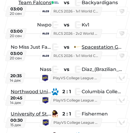
Team Falcons
vs
Backyardigans
03:00
RLCS 2026 - 1v1 World Championship
20 сен
Nwpo
vs
Kv1
03:00
RLCS 2026 - 2v2 World Championship
20 сен
No Miss Just Fake
vs
Spacestation Gaming
03:00
RLCS 2026 - 1v1 World Championship
20 сен
Nass
vs
Diaz_(Brazilian_Player)
20:35
PlayVS College League 2025: Fall
14 дек
Northwood University
2 : 1
Columbia College
20:45
PlayVS College League 2025: Fall
14 дек
University of St. Thomas
2 : 1
Fishermen
00:30
PlayVS College League 2025: Fall
15 дек