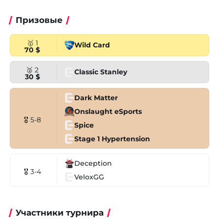
Призовые
🥇 1
Wild Card
70 $
🥈 2
Classic Stanley
30 $
Dark Matter
Onslaught eSports
🎖 5-8
Spice
Stage 1 Hypertension
Deception
🎖 3-4
VeloxGG
Участники турнира