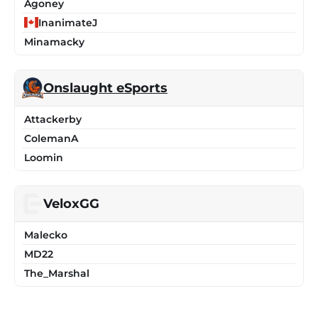
Agoney
InanimateJ
Minamacky
Onslaught eSports
Attackerby
ColemanA
Loomin
VeloxGG
Malecko
MD22
The_Marshal