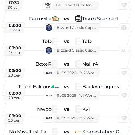
17:30
Bell Esports Challenge 2026
30 авг
Farmville
vs
Team Silenced
03:00
Blizzard Classic Cup 2026
12 сен
ToD
vs
TeD
03:00
Blizzard Classic Cup 2026
12 сен
BoxeR
vs
Nal_rA
03:00
RLCS 2026 - 2v2 World Championship
20 сен
Team Falcons
vs
Backyardigans
03:00
RLCS 2026 - 1v1 World Championship
20 сен
Nwpo
vs
Kv1
03:00
RLCS 2026 - 2v2 World Championship
20 сен
No Miss Just Fake
vs
Spacestation Gaming