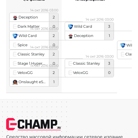
14 окт 2016 03:00
Deception
2
14 окт 2016 03:00
Dark Matter
0
Wild Card
3
14 окт 2016 03:00
Deception
1
Wild Card
2
Spice
0
Wild 
14 окт 2016 03:00
Classic Stanley
2
Classi
14 окт 2016 03:00
Stage 1 Hypertension
0
Classic Stanley
3
14 окт 2016 03:00
VeloxGG
0
VeloxGG
2
Onslaught eSports
1
Средство массовой информации сетевое издание