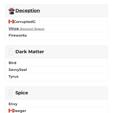
Deception
CorruptedG
Vince
Винсент Виани
Fireworks
Dark Matter
Bird
SavvySeal
Tyrus
Spice
Envy
Jaeger