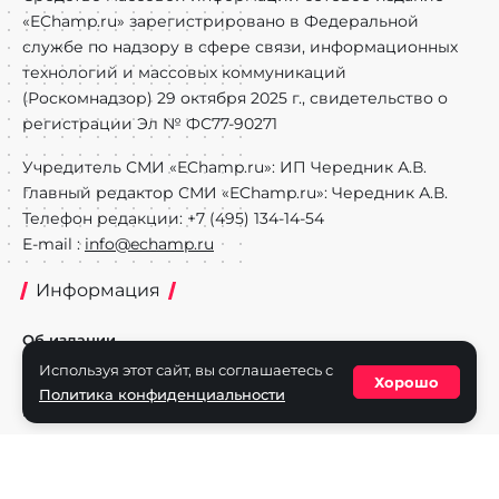
«EChamp.ru» зарегистрировано в Федеральной
службе по надзору в сфере связи, информационных
технологий и массовых коммуникаций
(Роскомнадзор) 29 октября 2025 г., свидетельство о
регистрации Эл № ФС77-90271
Учредитель СМИ «EChamp.ru»: ИП Чередник А.В.
Главный редактор СМИ «EChamp.ru»: Чередник А.В.
Телефон редакции: +7 (495) 134-14-54
E-mail :
info@echamp.ru
Информация
Об издании
Используя этот сайт, вы соглашаетесь с
Реклама на портале
Хорошо
Политика конфиденциальности
Политика конфиденциальности
Разделы