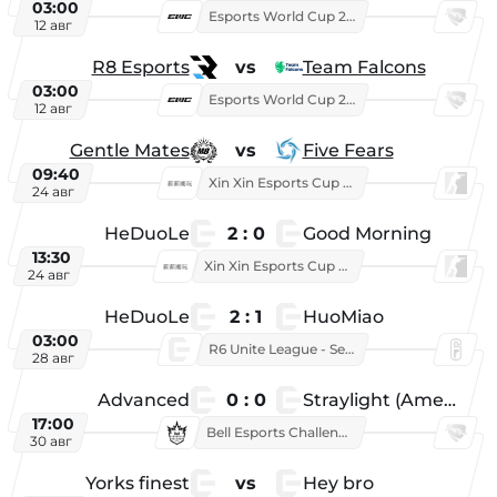
03:00
Esports World Cup 2026
12 авг
R8 Esports
vs
Team Falcons
03:00
Esports World Cup 2026
12 авг
Gentle Mates
vs
Five Fears
09:40
Xin Xin Esports Cup 2025
24 авг
HeDuoLe
2 : 0
Good Morning
13:30
Xin Xin Esports Cup 2026
24 авг
HeDuoLe
2 : 1
HuoMiao
03:00
R6 Unite League - Season 1
28 авг
Advanced
0 : 0
Straylight (American team)
17:00
Bell Esports Challenge 2026
30 авг
Yorks finest
vs
Hey bro