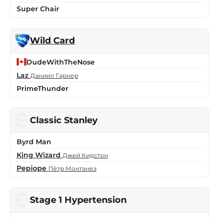
Super Chair
Wild Card
DudeWithTheNose
Laz
Даниил Гарнер
PrimeThunder
Classic Stanley
Byrd Man
King Wizard
Джей Кидстон
Pepiope
Пётр Монтанез
Stage 1 Hypertension