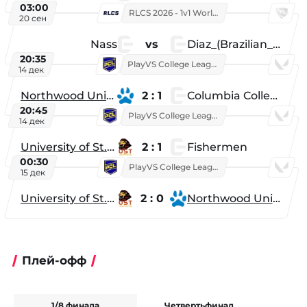
03:00
RLCS 2026 - 1v1 World Championship
20 сен
Nass
vs
Diaz_(Brazilian_Player)
20:35
PlayVS College League 2025: Fall
14 дек
Northwood University
2 : 1
Columbia College
20:45
PlayVS College League 2025: Fall
14 дек
University of St. Thomas
2 : 1
Fishermen
00:30
PlayVS College League 2025: Fall
15 дек
University of St. Thomas
2 : 0
Northwood University
Плей-офф
1/8 финала
Четвертьфинал
Ф